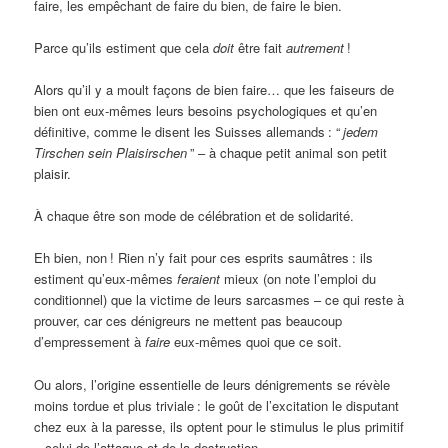
faire, les empêchant de faire du bien, de faire le bien.
Parce qu’ils estiment que cela
doit
être fait
autrement
!
Alors qu’il y a moult façons de bien faire… que les faiseurs de
bien ont eux-mêmes leurs besoins psychologiques et qu’en
définitive, comme le disent les Suisses allemands
: “
jedem
Tirschen sein Plaisirschen
” – à chaque petit animal son petit
plaisir.
À chaque être son mode de célébration et de solidarité.
Eh bien, non
! Rien n’y fait pour ces esprits saumâtres
: ils
estiment qu’eux-mêmes
feraient
mieux (on note l’emploi du
conditionnel) que la victime de leurs sarcasmes – ce qui reste à
prouver, car ces dénigreurs ne mettent pas beaucoup
d’empressement à
faire
eux-mêmes quoi que ce soit.
Ou alors, l’origine essentielle de leurs dénigrements se révèle
moins tordue et plus triviale
: le goût de l’excitation le disputant
chez eux à la paresse, ils optent pour le stimulus le plus primitif
– celui de l’attaque et de la destruction.