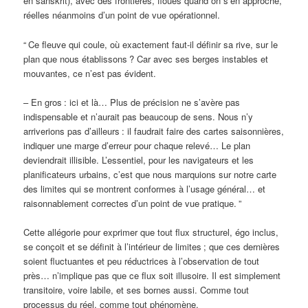
en sanskrit), avec des frontières, floues quand on s’en approche,
réelles néanmoins d’un point de vue opérationnel.
“
Ce fleuve qui coule, où exactement faut-il définir sa rive, sur le
plan que nous établissons
? Car avec ses berges instables et
mouvantes, ce n’est pas évident.
– En gros
: ici et là… Plus de précision ne s’avère pas
indispensable et n’aurait pas beaucoup de sens. Nous n’y
arriverions pas d’ailleurs
: il faudrait faire des cartes saisonnières,
indiquer une marge d’erreur pour chaque relevé… Le plan
deviendrait illisible. L’essentiel, pour les navigateurs et les
planificateurs urbains, c’est que nous marquions sur notre carte
des limites qui se montrent conformes à l’usage général… et
raisonnablement correctes d’un point de vue pratique.
”
Cette allégorie pour exprimer que tout flux structurel, égo inclus,
se conçoit et se définit à l’intérieur de limites
; que ces dernières
soient fluctuantes et peu réductrices à l’observation de tout
près… n’implique pas que ce flux soit illusoire. Il est simplement
transitoire, voire labile, et ses bornes aussi. Comme tout
processus du réel, comme tout phénomène.