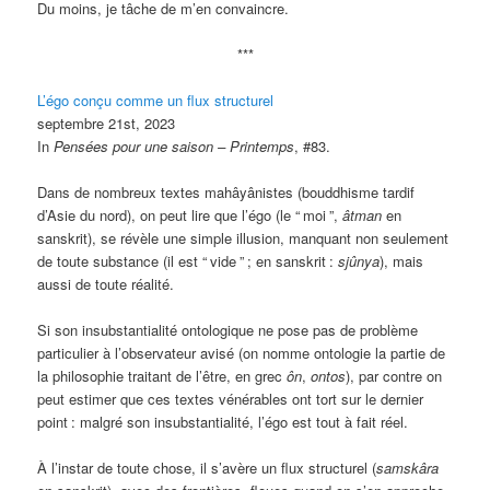
Du moins, je tâche de m’en convaincre.
***
L’égo conçu comme un flux structurel
septembre 21st, 2023
In
Pensées pour une saison – Printemps
, #83.
Dans de nombreux textes mahâyânistes (bouddhisme tardif
d’Asie du nord), on peut lire que l’égo (le “
moi
”,
âtman
en
sanskrit), se révèle une simple illusion, manquant non seulement
de toute substance (il est “
vide
”
; en sanskrit
:
sjûnya
), mais
aussi de toute réalité.
Si son insubstantialité ontologique ne pose pas de problème
particulier à l’observateur avisé (on nomme ontologie la partie de
la philosophie traitant de l’être, en grec
ôn
,
ontos
), par contre on
peut estimer que ces textes vénérables ont tort sur le dernier
point
: malgré son insubstantialité, l’égo est tout à fait réel.
À l’instar de toute chose, il s’avère un flux structurel (
samskâra