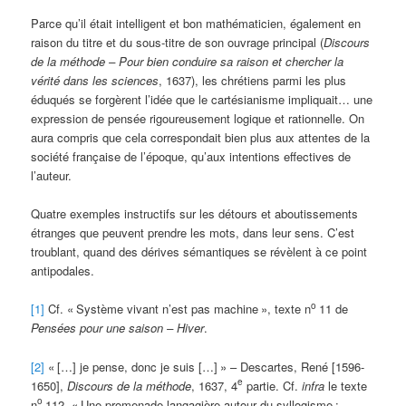
Parce qu’il était intelligent et bon mathématicien, également en
raison du titre et du sous-titre de son ouvrage principal (
Discours
de la méthode –
Pour bien conduire sa raison et chercher la
vérité dans les sciences
, 1637), les chrétiens parmi les plus
éduqués se forgèrent l’idée que le cartésianisme impliquait… une
expression de pensée rigoureusement logique et rationnelle. On
aura compris que cela correspondait bien plus aux attentes de la
société française de l’époque, qu’aux intentions effectives de
l’auteur.
Quatre exemples instructifs sur les détours et aboutissements
étranges que peuvent prendre les mots, dans leur sens. C’est
troublant, quand des dérives sémantiques se révèlent à ce point
antipodales.
o
[1]
Cf. «
Système vivant n’est pas machine
», texte n
11 de
Pensées pour une saison – Hiver
.
[2]
«
[…] je pense, donc je suis […]
» – Descartes, René [1596-
e
1650],
Discours de la méthode
, 1637, 4
partie. Cf.
infra
le texte
o
n
112, «
Une promenade langagière autour du syllogisme
: