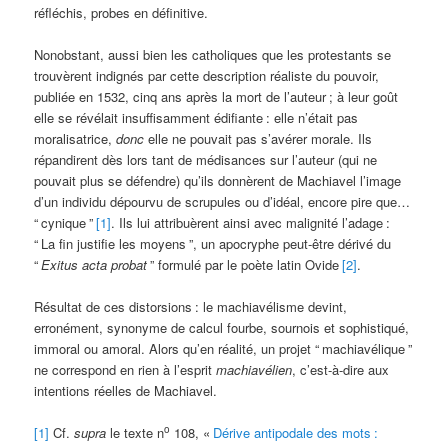
réfléchis, probes en définitive.
Nonobstant, aussi bien les catholiques que les protestants se
trouvèrent indignés par cette description réaliste du pouvoir,
publiée en 1532, cinq ans après la mort de l’auteur
; à leur goût
elle se révélait insuffisamment édifiante
: elle n’était pas
moralisatrice,
donc
elle ne pouvait pas s’avérer morale. Ils
répandirent dès lors tant de médisances sur l’auteur (qui ne
pouvait plus se défendre) qu’ils donnèrent de Machiavel l’image
d’un individu dépourvu de scrupules ou d’idéal, encore pire que…
“
cynique
”
[1]
. Ils lui attribuèrent ainsi avec malignité l’adage
:
“
La fin justifie les moyens
”, un apocryphe peut-être dérivé du
“
Exitus acta probat
” formulé par le poète latin Ovide
[2]
.
Résultat de ces distorsions
: le machiavélisme devint,
erronément, synonyme de calcul fourbe, sournois et sophistiqué,
immoral ou amoral. Alors qu’en réalité, un projet “
machiavélique
”
ne correspond en rien à l’esprit
machiavélien
, c’est-à-dire aux
intentions réelles de Machiavel.
o
[1]
Cf.
supra
le texte n
108, «
Dérive antipodale des mots
: