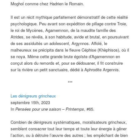
Moghol comme chez Hadrien le Romain.
Il est un récit mythique parfaitement démonstratif de cette réalité
psychologique. Peu avant son expédition de pillage contre Troie,
le roi de Mycènes, Agamemnon, de la maudite famille des
Atrides, se révéla, à son habitude, avide et brutal, en poursuivant
de ses assiduités un adolescent, Argynnos. Affolé, le
malheureux se précipita dans le fleuve Céphise (Khèphisos), où il
se noya. Même cette grande brute égoïste d’Agamemnon en
conçut alors du remords et, pour se dédouaner, il fit construire
sur la rivière un petit sanctuaire, dédié à Aphrodite Argennis.
***
Les dénigreurs grincheux
septembre 15th, 2023
In
Pensées pour une saison – Printemps
, #65.
Combien de dénigreurs systématiques, moralisateurs grincheux,
semblent consacrer tout leur temps et toute leur énergie à gêner
l’action, ou à détruire l’œuvre des autres
; les empêchant de bien