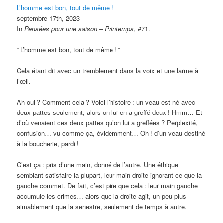
L’homme est bon, tout de même !
septembre 17th, 2023
In
Pensées pour une saison – Printemps
, #71.
“
L’homme est bon, tout de même
!
”
Cela étant dit avec un tremblement dans la voix et une larme à
l’œil.
Ah oui
? Comment cela
? Voici l’histoire
: un veau est né avec
deux pattes seulement, alors on lui en a greffé deux
! Hmm… Et
d’où venaient ces deux pattes qu’on lui a greffées
? Perplexité,
confusion… vu comme ça, évidemment… Oh
! d’un veau destiné
à la boucherie, pardi
!
C’est ça
: pris d’une main, donné de l’autre. Une éthique
semblant satisfaire la plupart, leur main droite ignorant ce que la
gauche commet. De fait, c’est pire que cela
: leur main gauche
accumule les crimes… alors que la droite agit, un peu plus
aimablement que la senestre, seulement de temps à autre.