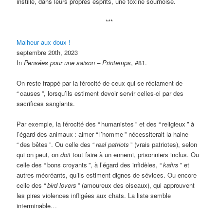
instillé, dans leurs propres esprits, une toxine sournoise.
***
Malheur aux doux !
septembre 20th, 2023
In
Pensées pour une saison – Printemps
, #81.
On reste frappé par la férocité de ceux qui se réclament de
“
causes
”, lorsqu’ils estiment devoir servir celles-ci par des
sacrifices sanglants.
Par exemple, la férocité des “
humanistes
” et des “
religieux
” à
l’égard des animaux
: aimer “
l’homme
” nécessiterait la haine
“
des bêtes
”. Ou celle des “
real patriots
” (vrais patriotes), selon
qui on peut, on
doit
tout faire à un ennemi, prisonniers inclus. Ou
celle des “
bons croyants
”, à l’égard des infidèles, “
kafirs
” et
autres mécréants, qu’ils estiment dignes de sévices. Ou encore
celle des “
bird lovers
” (amoureux des oiseaux), qui approuvent
les pires violences infligées aux chats. La liste semble
interminable…