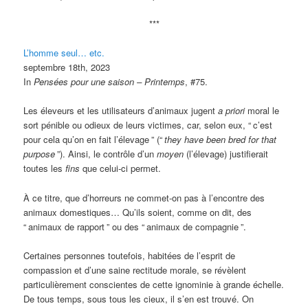
***
L’homme seul… etc.
septembre 18th, 2023
In
Pensées pour une saison – Printemps
, #75.
Les éleveurs et les utilisateurs d’animaux jugent
a priori
moral le
sort pénible ou odieux de leurs victimes, car, selon eux, “
c’est
pour cela qu’on en fait l’élevage
” (“
they have been bred for that
purpose
”). Ainsi, le contrôle d’un
moyen
(l’élevage) justifierait
toutes les
fins
que celui-ci permet.
À ce titre, que d’horreurs ne commet-on pas à l’encontre des
animaux domestiques… Qu’ils soient, comme on dit, des
“
animaux de rapport
” ou des “
animaux de compagnie
”.
Certaines personnes toutefois, habitées de l’esprit de
compassion et d’une saine rectitude morale, se révèlent
particulièrement conscientes de cette ignominie à grande échelle.
De tous temps, sous tous les cieux, il s’en est trouvé. On