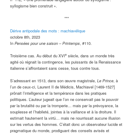
syllogisme bien construit
».
***
Dérive antipodale des mots : machiavélique
octobre 8th, 2023
In
Pensées pour une saison – Printemps
, #110.
e
Troisième cas. Au début du XVI
siècle, dans un monde très
agité où régnait la contingence, les puissants de la Renaissance
italienne s’affrontaient sans cesse, tous contre tous.
S’adressant en 1513, dans son œuvre magistrale,
Le Prince
, à
l’un de ceux-ci, Laurent II de Médicis, Machiavel [1469-1527]
prônait l’intelligence et la tempérance dans les pratiques
politiques. L’auteur jugeait que l’on ne conservait pas le pouvoir
par la brutalité ou par la tromperie… mais par la prévoyance, la
souplesse et l’habileté, jointes à la vaillance et à la droiture. Il
estimait hautement la
virtù
… mais ne nourrissait aucune illusion
sur les vertus des hommes. C’était donc un observateur lucide et
pragmatique du monde, prodiguant des conseils avisés et