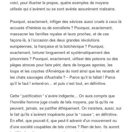
voici, pour illustrer le propos, quatre exemples de moyens
utilisés qui s’avèrent ou se sont avérés assurément malsains.
Pourquoi, exactement, infliger des sévices aussi cruels à ceux-là
accusés d’hérésie ou de sorcellerie
? Pourquoi, exactement,
massacrer les familles royales et leurs proches, et de ces
façons-là, à l’occasion des deux grandes révolutions
européennes, la française et la bolchévique
? Pourquoi,
exactement, torturer longuement et systématiquement des
prisonniers
? Pourquoi, exactement, utiliser des poisons ou des
pièges atroces pour faire périr, dans de longues agonies, les
loups et les coyotes d’Amérique du nord ainsi que les renards et
les chats sauvages d’Australie
? – Parce qu’il le fallait
! Parce
qu’il le faut
! entend-on… et puis c’est tout, en définitive.
Cette “
justification
” s’avère indigente… On aura compris que
l’honnête homme juge cruels de tels moyens, par là qu’ils ne
peuvent, jamais, se justifier éthiquement. On insistera, aussi, sur
le fait qu’ils s’avèrent inopérants pour la “
cause
”, en définitive.
En effet, que pouvait-il, que peut-il advenir d’un mouvement ou
d’une société coupables de tels crimes
? Rien de bon. Ils auront