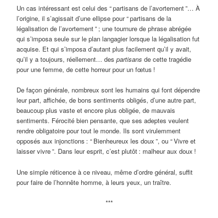
Un cas intéressant est celui des “
partisans de l’avortement
”… À
l’origine, il s’agissait d’une ellipse pour “
partisans de la
légalisation de l’avortement
”
; une tournure de phrase abrégée
qui s’imposa seule sur le plan langagier lorsque la légalisation fut
acquise. Et qui s’imposa d’autant plus facilement qu’il y avait,
qu’il y a toujours, réellement… des
partisans
de cette tragédie
pour une femme, de cette horreur pour un fœtus
!
De façon générale, nombreux sont les humains qui font dépendre
leur part, affichée, de bons sentiments obligés, d’une autre part,
beaucoup plus vaste et encore plus obligée, de mauvais
sentiments. Férocité bien pensante, que ses adeptes veulent
rendre obligatoire pour tout le monde. Ils sont virulemment
opposés aux injonctions
: “
Bienheureux les doux
”, ou “
Vivre et
laisser vivre
”. Dans leur esprit, c’est plutôt
: malheur aux doux
!
Une simple réticence à ce niveau, même d’ordre général, suffit
pour faire de l’honnête homme, à leurs yeux, un traître.
***