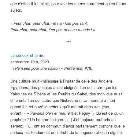
que d’effort il lui fallait, pour voir les autres autrement qu’en futurs
sujets.
«
Petit chat, petit chat, ne t’en fais pas tant.
Petit chat, petit chat, t’es pas seul au monde
!
»
***
Le sérieux et le rire
septembre 19th, 2023
In
Pensées pour une saison – Printemps
, #78.
Une culture multi-millénaire à l’instar de celle des Anciens
Égyptiens, des peuples aussi éloignés l’un de l’autre que les
Yakoutes de Sibérie et les Peuhls du Sahel, des individus aussi
différents l’un de l’autre que Nietzsche («
Un homme a mûri
quand il a retrouvé le sérieux qu’il mettait dans ses jeux,
enfant.
» –
Par-delà bien et mal
, 94) et Péguy («
Qu’est-ce qu’un
prophète
? Un homme indigné. […] J’ai toujours tout pris au
sérieux.
»)… ont en commun d’avoir parfaitement compris que le
sérieux est fondement constitutif de la sagesse et de la dignité.