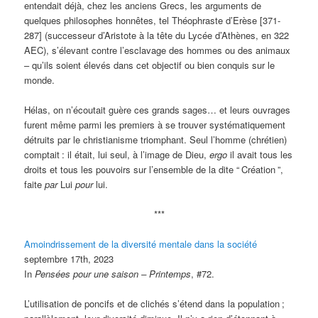
entendait déjà, chez les anciens Grecs, les arguments de
quelques philosophes honnêtes, tel Théophraste d’Erèse [371-
287] (successeur d’Aristote à la tête du Lycée d’Athènes, en 322
AEC), s’élevant contre l’esclavage des hommes ou des animaux
– qu’ils soient élevés dans cet objectif ou bien conquis sur le
monde.
Hélas, on n’écoutait guère ces grands sages… et leurs ouvrages
furent même parmi les premiers à se trouver systématiquement
détruits par le christianisme triomphant. Seul l’homme (chrétien)
comptait
: il était, lui seul, à l’image de Dieu,
ergo
il avait tous les
droits et tous les pouvoirs sur l’ensemble de la dite “
Création
”,
faite
par
Lui
pour
lui.
***
Amoindrissement de la diversité mentale dans la société
septembre 17th, 2023
In
Pensées pour une saison – Printemps
, #72.
L’utilisation de poncifs et de clichés s’étend dans la population
;