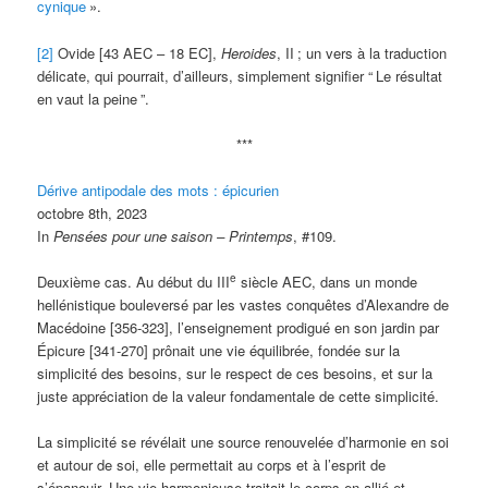
cynique
».
[2]
Ovide [43 AEC – 18 EC],
Heroides
, II
; un vers à la traduction
délicate, qui pourrait, d’ailleurs, simplement signifier “
Le résultat
en vaut la peine
”.
***
Dérive antipodale des mots : épicurien
octobre 8th, 2023
In
Pensées pour une saison – Printemps
, #109.
e
Deuxième cas. Au début du III
siècle AEC, dans un monde
hellénistique bouleversé par les vastes conquêtes d’Alexandre de
Macédoine [356-323], l’enseignement prodigué en son jardin par
Épicure [341-270] prônait une vie équilibrée, fondée sur la
simplicité des besoins, sur le respect de ces besoins, et sur la
juste appréciation de la valeur fondamentale de cette simplicité.
La simplicité se révélait une source renouvelée d’harmonie en soi
et autour de soi, elle permettait au corps et à l’esprit de
s’épanouir. Une vie harmonieuse traitait le corps en allié et