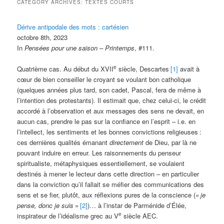
CATEGORY ARCHIVES:
TEXTES COURTS
Dérive antipodale des mots : cartésien
octobre 8th, 2023
In
Pensées pour une saison – Printemps
, #111.
e
Quatrième cas. Au début du XVII
siècle, Descartes
[1]
avait à
cœur de bien conseiller le croyant se voulant bon catholique
(quelques années plus tard, son cadet, Pascal, fera de même à
l’intention des protestants). Il estimait que, chez celui-ci, le crédit
accordé à l’observation et aux messages des sens ne devait, en
aucun cas, prendre le pas sur la confiance en l’esprit – i.e. en
l’intellect, les sentiments et les bonnes convictions religieuses
:
ces dernières qualités émanant
directement
de Dieu, par là ne
pouvant induire en erreur. Les raisonnements du penseur
spiritualiste, métaphysiques essentiellement, se voulaient
destinés à mener le lecteur dans cette direction – en particulier
dans la conviction qu’il fallait se méfier des communications des
sens et se fier, plutôt, aux réflexions pures de la conscience («
je
pense, donc je suis
»
[2]
)… à l’instar de Parménide d’Élée,
e
inspirateur de l’idéalisme grec au V
siècle AEC.