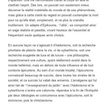
clarifiait l’esprit. Dès lors, on pouvait non seulement mieux
discerner la réalité matérielle du monde et de ses phénomènes,
mais grâce à cette clarté du regard on pouvait contempler la mort
pour ce qu’elle était, simplement, et ne plus la craindre
inutilement. Un adepte d’Epikouros, ‘
l’allié
’, se comportait ainsi
en sage réaliste et paisible, vivant heureux de l’essentiel et
fréquentant seuls quelques amis choisis.
En aucune façon ne s’agissait-il d’hédonisme, soit la recherche
prioritaire de plaisirs dans la vie, ni de sybaritisme, soit une
recherche exagérée de luxe et de luxure – une philosophie,
respectivement une culture, ayant réellement existé dans le
monde hellénisé, mais en dehors de toute influence et de tout
contexte épicuriens. Au sein d’un monde troublé, l’épicurisme
connaissait beaucoup de succès, dans toutes les strates de la
société, et ce succès lui valait des ennemis. L’amalgame qui fut
ainsi fait de “
l’enseignement du jardin
” avec l’hédonisme et le
sybaritisme s’avéra une calomnie, répandue à la fin de l’Antiquité
par deux idéologies en concurrence avec l’épicurisme, soit le
stoïcisme, puis le christianisme.