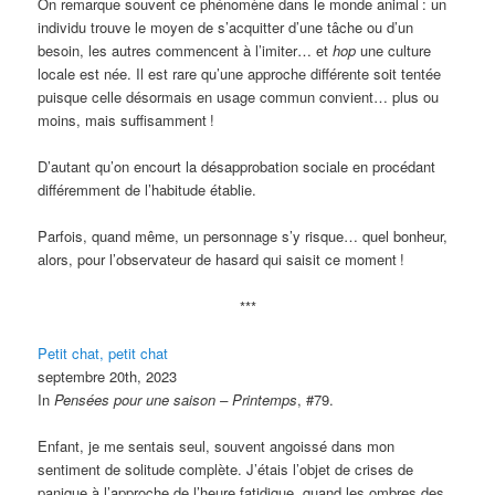
On remarque souvent ce phénomène dans le monde animal
: un
individu trouve le moyen de s’acquitter d’une tâche ou d’un
besoin, les autres commencent à l’imiter… et
hop
une culture
locale est née. Il est rare qu’une approche différente soit tentée
puisque celle désormais en usage commun convient… plus ou
moins, mais suffisamment
!
D’autant qu’on encourt la désapprobation sociale en procédant
différemment de l’habitude établie.
Parfois, quand même, un personnage s’y risque… quel bonheur,
alors, pour l’observateur de hasard qui saisit ce moment
!
***
Petit chat, petit chat
septembre 20th, 2023
In
Pensées pour une saison – Printemps
, #79.
Enfant, je me sentais seul, souvent angoissé dans mon
sentiment de solitude complète. J’étais l’objet de crises de
panique à l’approche de l’heure fatidique, quand les ombres des