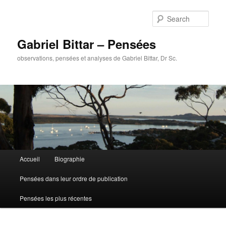
Sear
Gabriel Bittar – Pensées
observations, pensées et analyses de Gabriel Bittar, Dr Sc.
Main menu
Accueil
Biographie
Skip to primary content
Skip to secondary content
Pensées dans leur ordre de publication
Pensées les plus récentes