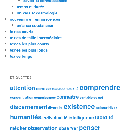
savoir et connaissances
temps et durée
univers et cosmologie
souvenirs et réminiscences
enfance soudanaise
textes courts
textes de taille intermédiaire
textes les plus courts
textes les plus longs
textes longs
ÉTIQUETTES
comprendre
attention
cerveau
complexité
calme
connaître
concentration
connaissance
contrôle de soi
existence
discernement
diversité
exister
Hiver
humanités
lucidité
intelligence
individualité
penser
observation
méditer
observer