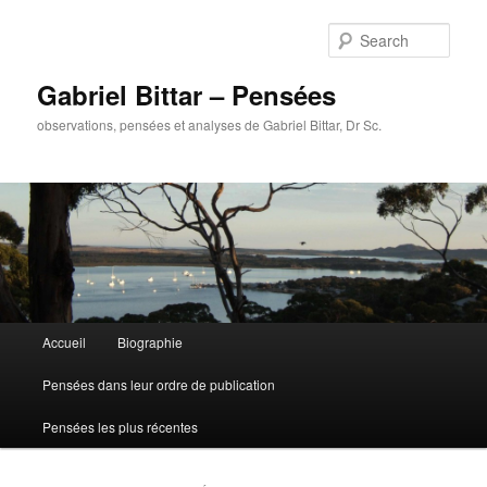
Sear
Gabriel Bittar – Pensées
observations, pensées et analyses de Gabriel Bittar, Dr Sc.
Main menu
Accueil
Biographie
Skip to primary content
Skip to secondary content
Pensées dans leur ordre de publication
Pensées les plus récentes