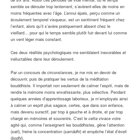
semble se dérouler trop lentement, s’avèrent-elles de moins en
moins fréquentes avec l’âge. L’ennui épais, perçu comme un
écoulement temporel visqueux, est un sentiment fréquent chez
l’enfant, alors qu’il s’avère pratiquement absent chez le
vieillard… pour qui le temps semble plutôt fuir devant lui comme
un vent léger mais constant.
Ces deux réalités psychologiques me semblaient inexorables et
inéluctables dans leur déroulement.
Par un concours de circonstances, je me mis en devoir de
découvrir, puis de pratiquer les vertus de la méditation
bouddhiste. Il importait non seulement de calmer l’esprit, mais de
rendre la mémoire moins envahissante, plus sélective. Pendant
quelques années d’apprentissage laborieux, je m’employais ainsi
à calmer un esprit plus sagace, certes, que dans son enfance,
mais devenu suractif, par trop à gauche et à droite, et par trop
chargé en mémoires et souvenirs. C’est le
cetta
vivace voire
agité qui, comme l’enseignent les bouddhistes, gêne l’attention
(
sati
), freine la concentration (
samâdhi
) et empêche l’état d’éveil
(
bodhi
).