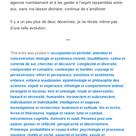
agencer mentalement et à les garder à l’esprit rassemblés entre
eux, sans me laisser distraire, continue de s’améliorer.
Il y a un peu plus de deux décennies, je ne rêvais même pas
d’une telle évolution.
***
This entry was posted in
acceptation et sérénité
,
attention et
concentration
,
biologie et systèmes vivants
,
bouddhisme
,
calme et
contrôle de soi
,
chercher et découvrir
,
complexité et diversité
,
comprendre et connaître
,
contempler et méditer
,
courage et
persévérance
,
effort et persistance
,
émotions et sentiments
,
enfance
,
enfance soudanaise
,
épistémologie et philosophie des
sciences
,
espoir et espérance
,
éthologie et comportement animal
,
étrangeté et inconnu
,
être et ontologie
,
étude et observation
,
hasard et nécessité
,
humanités
,
inconscient et subconscient
,
individuation et individualité
,
intelligence et sagesse
,
investigations et recherches
,
isolement et solitude
,
lire et écrire
,
livres et littératures
,
logique et raison
,
lutte et combat
,
mécanismes cognitifs
,
mémoire et oubli
,
Pensées pour une
saison
,
penser et réfléchir
,
perspicacité et discernement
,
Printemps
,
probabilités et cause à effet
,
psychologie et processus
mentaux
,
réalité et vérité
,
sagacité et lucidité
,
savoir et