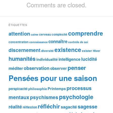
Comments are closed.
ÉTIQUETTES
comprendre
attention
cerveau
complexité
calme
connaître
concentration
connaissance
contrôle de soi
existence
discernement
diversité
exister
Hiver
humanités
lucidité
intelligence
individualité
penser
observation
méditer
observer
Pensées pour une saison
processus
Printemps
perspicacité
philosophie
psychologie
mentaux
psychismes
réfléchir
sagesse
réalité
sagacité
réflexion