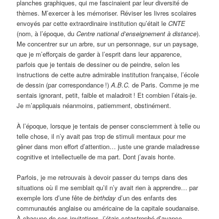
planches graphiques, qui me fascinaient par leur diversité de
thèmes. M’exercer à les mémoriser. Réviser les livres scolaires
envoyés par cette extraordinaire institution qu’était le
CNTE
(nom, à l’époque, du
Centre national d’enseignement à distance
).
Me concentrer sur un arbre, sur un personnage, sur un paysage,
que je m’efforçais de garder à l’esprit dans leur apparence,
parfois que je tentais de dessiner ou de peindre, selon les
instructions de cette autre admirable institution française, l’école
de dessin (par correspondance
!)
A.B.C.
de Paris. Comme je me
sentais ignorant, petit, faible et maladroit
! Et combien l’étais-je.
Je m’appliquais néanmoins, patiemment, obstinément.
À l’époque, lorsque je tentais de penser consciemment à telle ou
telle chose, il n’y avait pas trop de stimuli mentaux pour me
gêner dans mon effort d’attention… juste une grande maladresse
cognitive et intellectuelle de ma part. Dont j’avais honte.
Parfois, je me retrouvais à devoir passer du temps dans des
situations où il me semblait qu’il n’y avait rien à apprendre… par
exemple lors d’une fête de
birthday
d’un des enfants des
communautés anglaise ou américaine de la capitale soudanaise.
À chacune de ces invitations, j’étais catastrophé d’avance.