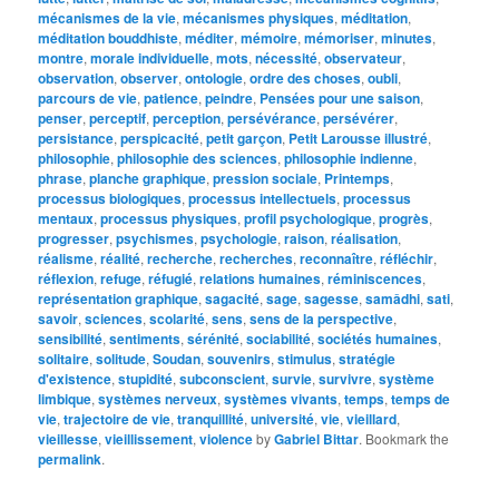
mécanismes de la vie
,
mécanismes physiques
,
méditation
,
méditation bouddhiste
,
méditer
,
mémoire
,
mémoriser
,
minutes
,
montre
,
morale individuelle
,
mots
,
nécessité
,
observateur
,
observation
,
observer
,
ontologie
,
ordre des choses
,
oubli
,
parcours de vie
,
patience
,
peindre
,
Pensées pour une saison
,
penser
,
perceptif
,
perception
,
persévérance
,
persévérer
,
persistance
,
perspicacité
,
petit garçon
,
Petit Larousse illustré
,
philosophie
,
philosophie des sciences
,
philosophie indienne
,
phrase
,
planche graphique
,
pression sociale
,
Printemps
,
processus biologiques
,
processus intellectuels
,
processus
mentaux
,
processus physiques
,
profil psychologique
,
progrès
,
progresser
,
psychismes
,
psychologie
,
raison
,
réalisation
,
réalisme
,
réalité
,
recherche
,
recherches
,
reconnaître
,
réfléchir
,
réflexion
,
refuge
,
réfugié
,
relations humaines
,
réminiscences
,
représentation graphique
,
sagacité
,
sage
,
sagesse
,
samâdhi
,
sati
,
savoir
,
sciences
,
scolarité
,
sens
,
sens de la perspective
,
sensibilité
,
sentiments
,
sérénité
,
sociabilité
,
sociétés humaines
,
solitaire
,
solitude
,
Soudan
,
souvenirs
,
stimulus
,
stratégie
d'existence
,
stupidité
,
subconscient
,
survie
,
survivre
,
système
limbique
,
systèmes nerveux
,
systèmes vivants
,
temps
,
temps de
vie
,
trajectoire de vie
,
tranquillité
,
université
,
vie
,
vieillard
,
vieillesse
,
vieillissement
,
violence
by
Gabriel Bittar
. Bookmark the
permalink
.