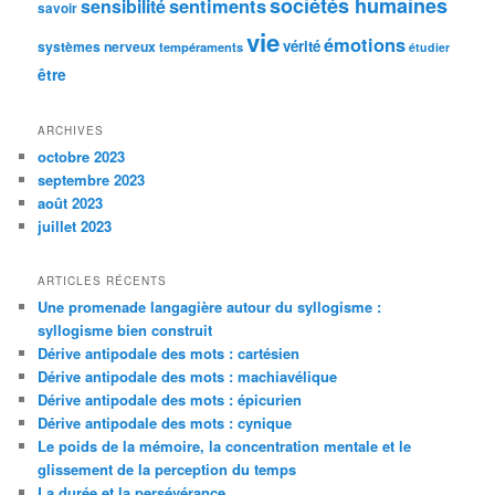
sociétés humaines
sentiments
sensibilité
savoir
vie
émotions
vérité
systèmes nerveux
tempéraments
étudier
être
ARCHIVES
octobre 2023
septembre 2023
août 2023
juillet 2023
ARTICLES RÉCENTS
Une promenade langagière autour du syllogisme :
syllogisme bien construit
Dérive antipodale des mots : cartésien
Dérive antipodale des mots : machiavélique
Dérive antipodale des mots : épicurien
Dérive antipodale des mots : cynique
Le poids de la mémoire, la concentration mentale et le
glissement de la perception du temps
La durée et la persévérance