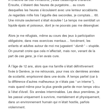
Ensuite, c’étaient des heures de purgatoire… au cours
desquelles les heures s’écoulaient avec une lenteur accablante.
Je regardais mille fois l’aiguille des secondes, je comptais… 60.
Une minute seulement s’était écoulée
! Le temps me semblait un
liquide épais et poisseux, dont je ne pouvais pas me désengluer.
Alors je me réfugiais, même au cours des jeux à participation
obligatoire, dans mes exercices mentaux… forcément, les
enfants et adultes autour de moi me jugeaient “
dumb
” – stupide.
On pourrait croire que cela m’affectait, mais non, venant de la
part de
ces gens
, je n’en avais cure.
À l’âge de 12 ans, alors que ma famille s’était définitivement
fixée à Genève, je me retrouvais, pour mes six dernières années
de scolarité, emprisonné dans une école. À temps partiel (car à
la différence d’autres malheureux je n’étais pas “
un interne
”),
mais quand même pour la plus grande partie de mon temps vécu
à l’état d’éveil. Six années interminables. Les deux premières, je
les passai uniquement à survivre, mentalement et physiquement,
dans un environnement humain qui m’était hostile, parfois
violemment.