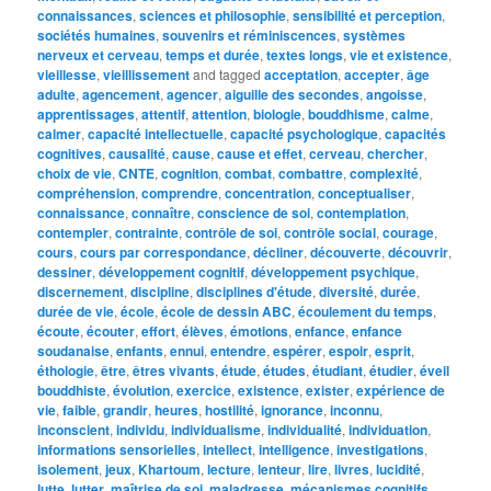
connaissances
,
sciences et philosophie
,
sensibilité et perception
,
sociétés humaines
,
souvenirs et réminiscences
,
systèmes
nerveux et cerveau
,
temps et durée
,
textes longs
,
vie et existence
,
vieillesse
,
vieillissement
and tagged
acceptation
,
accepter
,
âge
adulte
,
agencement
,
agencer
,
aiguille des secondes
,
angoisse
,
apprentissages
,
attentif
,
attention
,
biologie
,
bouddhisme
,
calme
,
calmer
,
capacité intellectuelle
,
capacité psychologique
,
capacités
cognitives
,
causalité
,
cause
,
cause et effet
,
cerveau
,
chercher
,
choix de vie
,
CNTE
,
cognition
,
combat
,
combattre
,
complexité
,
compréhension
,
comprendre
,
concentration
,
conceptualiser
,
connaissance
,
connaître
,
conscience de soi
,
contemplation
,
contempler
,
contrainte
,
contrôle de soi
,
contrôle social
,
courage
,
cours
,
cours par correspondance
,
décliner
,
découverte
,
découvrir
,
dessiner
,
développement cognitif
,
développement psychique
,
discernement
,
discipline
,
disciplines d'étude
,
diversité
,
durée
,
durée de vie
,
école
,
école de dessin ABC
,
écoulement du temps
,
écoute
,
écouter
,
effort
,
élèves
,
émotions
,
enfance
,
enfance
soudanaise
,
enfants
,
ennui
,
entendre
,
espérer
,
espoir
,
esprit
,
éthologie
,
être
,
êtres vivants
,
étude
,
études
,
étudiant
,
étudier
,
éveil
bouddhiste
,
évolution
,
exercice
,
existence
,
exister
,
expérience de
vie
,
faible
,
grandir
,
heures
,
hostilité
,
ignorance
,
inconnu
,
inconscient
,
individu
,
individualisme
,
individualité
,
individuation
,
informations sensorielles
,
intellect
,
intelligence
,
investigations
,
isolement
,
jeux
,
Khartoum
,
lecture
,
lenteur
,
lire
,
livres
,
lucidité
,
lutte
,
lutter
,
maîtrise de soi
,
maladresse
,
mécanismes cognitifs
,