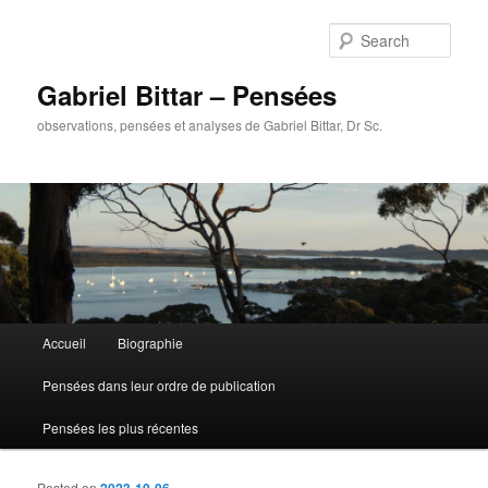
Sear
Gabriel Bittar – Pensées
observations, pensées et analyses de Gabriel Bittar, Dr Sc.
Main menu
Accueil
Biographie
Skip to primary content
Skip to secondary content
Pensées dans leur ordre de publication
Pensées les plus récentes
Posted on
2023-10-06