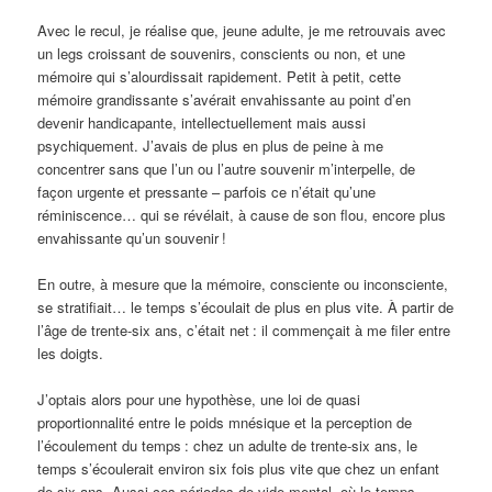
Avec le recul, je réalise que, jeune adulte, je me retrouvais avec
un legs croissant de souvenirs, conscients ou non, et une
mémoire qui s’alourdissait rapidement. Petit à petit, cette
mémoire grandissante s’avérait envahissante au point d’en
devenir handicapante, intellectuellement mais aussi
psychiquement. J’avais de plus en plus de peine à me
concentrer sans que l’un ou l’autre souvenir m’interpelle, de
façon urgente et pressante – parfois ce n’était qu’une
réminiscence… qui se révélait, à cause de son flou, encore plus
envahissante qu’un souvenir
!
En outre, à mesure que la mémoire, consciente ou inconsciente,
se stratifiait… le temps s’écoulait de plus en plus vite. À partir de
l’âge de trente-six ans, c’était net
: il commençait à me filer entre
les doigts.
J’optais alors pour une hypothèse, une loi de quasi
proportionnalité entre le poids mnésique et la perception de
l’écoulement du temps
: chez un adulte de trente-six ans, le
temps s’écoulerait environ six fois plus vite que chez un enfant
de six ans. Aussi ces périodes de vide mental, où le temps