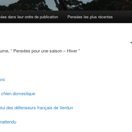
ées dans leur ordre de publication
Pensées les plus récentes
olume, “ Pensées pour une saison – Hiver ”
anc
u chien domestique
elui des défenseurs français de Verdun
inattendu