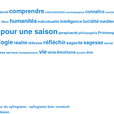
comprendre
connaître
lexité
concentration
connaissance
contrô
humanités
lucidité
intelligence
médite
individualité
r
Hiver
pour une saison
Printem
perspicacité
philosophie
logie
réfléchir
sagesse
réalité
sagacité
réflexion
savoir
vie
émotions
être
vérité
mes nerveux
tempéraments
étudier
r du syllogisme : syllogisme bien construit
tésien