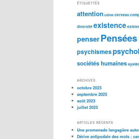
ÉTIQUETTES
attention
cerveau
comp
calme
existence
diversité
existe
Pensées 
penser
psycho
psychismes
sociétés humaines
systè
ARCHIVES
octobre 2023
septembre 2023
août 2023
juillet 2023
ARTICLES RÉCENTS
Une promenade langagière autou
Dérive antipodale des mots : car