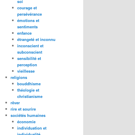
soi
courage et
persévérance
émotions et
sentiments
enfance
étrangeté et inconnu
inconscient et
subconscient
sensibilité et
perception
vieillesse
religions
bouddhisme
théologie et
christianisme
rêver
rire et sourire
sociétés humaines
économie
individuation et
individualité