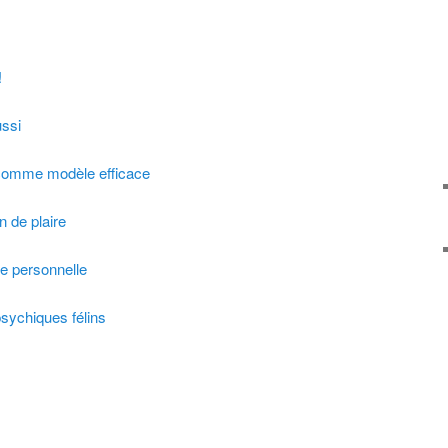
!
ussi
n comme modèle efficace
n de plaire
se personnelle
psychiques félins