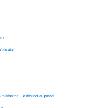
e !
elle était
millénaires… à décliner au passé
se