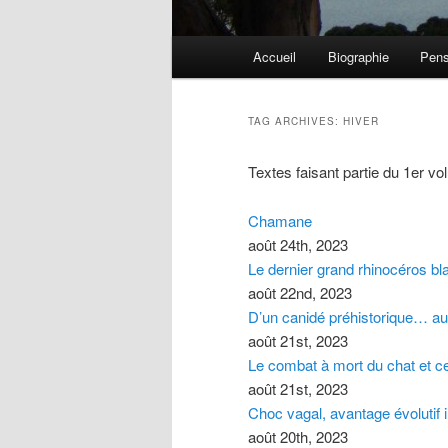
Main menu
Accueil
Biographie
Pens
Skip to primary content
Skip to secondary content
TAG ARCHIVES:
HIVER
Textes faisant partie du 1er v
Chamane
août 24th, 2023
Le dernier grand rhinocéros bl
août 22nd, 2023
D’un canidé préhistorique… a
août 21st, 2023
Le combat à mort du chat et c
août 21st, 2023
Choc vagal, avantage évolutif 
août 20th, 2023