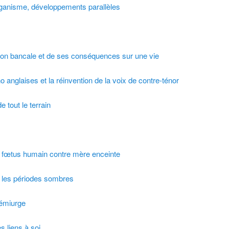
anisme, développements parallèles
ction bancale et de ses conséquences sur une vie
o anglaises et la réinvention de la voix de contre-ténor
e tout le terrain
 : fœtus humain contre mère enceinte
 les périodes sombres
démiurge
s liens à soi