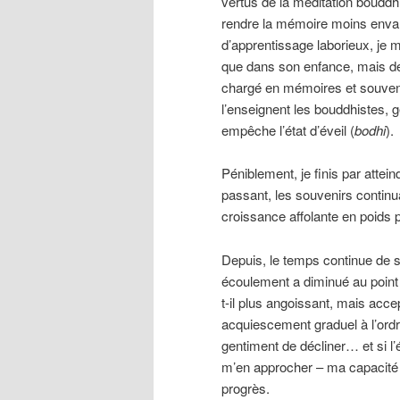
vertus de la méditation bouddhi
rendre la mémoire moins envah
d’apprentissage laborieux, je 
que dans son enfance, mais deve
chargé en mémoires et souveni
l’enseignent les bouddhistes, gê
empêche l’état d’éveil (
bodhi
).
Péniblement, je finis par attei
passant, les souvenirs continu
croissance affolante en poids 
Depuis, le temps continue de s
écoulement a diminué au point 
t-il plus angoissant, mais acce
acquiescement graduel à l’ordr
gentiment de décliner… et si l’
m’en approcher – ma capacité 
progrès.