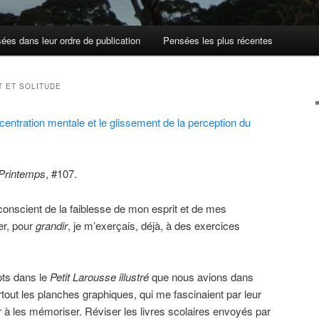
ées dans leur ordre de publication
Pensées les plus récentes
T ET SOLITUDE
centration mentale et le glissement de la perception du
 Printemps
, #107.
 conscient de la faiblesse de mon esprit et de mes
r, pour
grandir
, je m’exerçais, déjà, à des exercices
ots dans le
Petit
Larousse illustré
que nous avions dans
out les planches graphiques, qui me fascinaient par leur
 à les mémoriser. Réviser les livres scolaires envoyés par