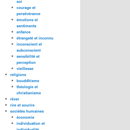
soi
courage et
persévérance
émotions et
sentiments
enfance
étrangeté et inconnu
inconscient et
subconscient
sensibilité et
perception
vieillesse
religions
bouddhisme
théologie et
christianisme
rêver
rire et sourire
sociétés humaines
économie
individuation et
individualité