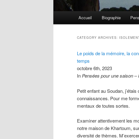
Main menu
Accueil
Biographie
Pens
Skip to primary content
Skip to secondary content
CATEGORY ARCHIVES:
ISOLEMEN
Le poids de la mémoire, la con
temps
octobre 6th, 2023
In
Pensées pour une saison –
Petit enfant au Soudan, j’étais
connaissances. Pour me forme
mentaux de toutes sortes.
Examiner attentivement les m
notre maison de Khartoum, surt
diversité de thèmes. M’exercer