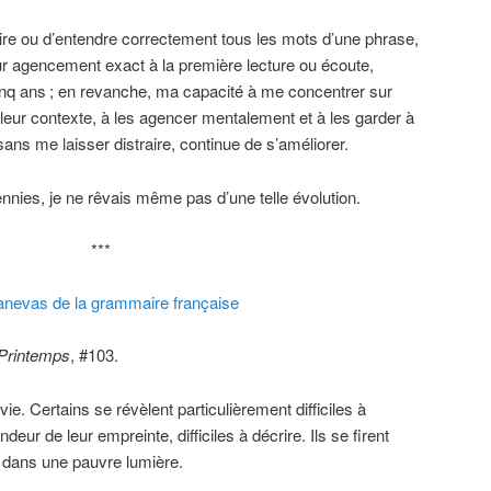
 lire ou d’entendre correctement tous les mots d’une phrase,
ur agencement exact à la première lecture ou écoute,
inq ans
; en revanche, ma capacité à me concentrer sur
leur contexte, à les agencer mentalement et à les garder à
sans me laisser distraire, continue de s’améliorer.
nnies, je ne rêvais même pas d’une telle évolution.
***
canevas de la grammaire française
 Printemps
, #103.
vie. Certains se révèlent particulièrement difficiles à
deur de leur empreinte, difficiles à décrire. Ils se firent
t dans une pauvre lumière.