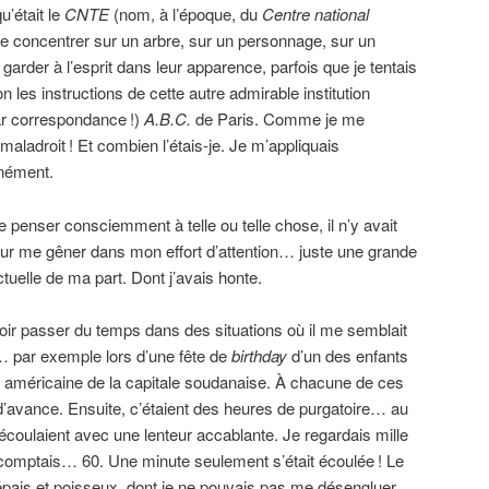
qu’était le
CNTE
(nom, à l’époque, du
Centre national
Me concentrer sur un arbre, sur un personnage, sur un
garder à l’esprit dans leur apparence, parfois que je tentais
n les instructions de cette autre admirable institution
par correspondance
!)
A.B.C.
de Paris. Comme je me
t maladroit
! Et combien l’étais-je. Je m’appliquais
nément.
de penser consciemment à telle ou telle chose, il n’y avait
our me gêner dans mon effort d’attention… juste une grande
ctuelle de ma part. Dont j’avais honte.
voir passer du temps dans des situations où il me semblait
e… par exemple lors d’une fête de
birthday
d’un des enfants
américaine de la capitale soudanaise. À chacune de ces
é d’avance. Ensuite, c’étaient des heures de purgatoire… au
écoulaient avec une lenteur accablante. Je regardais mille
je comptais… 60. Une minute seulement s’était écoulée
! Le
pais et poisseux, dont je ne pouvais pas me désengluer.