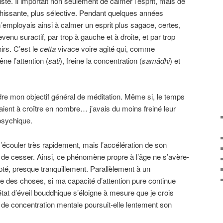
ste. Il importait non seulement de calmer l’esprit, mais de
issante, plus sélective. Pendant quelques années
m’employais ainsi à calmer un esprit plus sagace, certes,
nu suractif, par trop à gauche et à droite, et par trop
rs. C’est le
cetta
vivace voire agité qui, comme
ne l’attention (
sati
), freine la concentration (
samâdhi
) et
ndre mon objectif général de méditation. Même si, le temps
aient à croître en nombre… j’avais du moins freiné leur
psychique.
’écouler très rapidement, mais l’accélération de son
de cesser. Ainsi, ce phénomène propre à l’âge ne s’avère-
pté, presque tranquillement. Parallèlement à un
e des choses, si ma capacité d’attention pure continue
état d’éveil bouddhique s’éloigne à mesure que je crois
de concentration mentale poursuit-elle lentement son