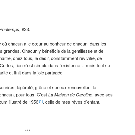
***
 Printemps
, #33.
e où chacun a le cœur au bonheur de chacun, dans les
 grandes. Chacun y bénéficie de la gentillesse et de
t naître, chez tous, le désir, constamment revivifié, de
ertes, rien n’est simple dans l’existence… mais tout se
ité et finit dans la joie partagée.
sourires, légèreté, grâce et sérieux renouvellent le
 chacun, pour tous. C’est
La Maison de Caroline
, avec ses
lbum illustré de 1956
, celle de mes rêves d’enfant.
[1]
***