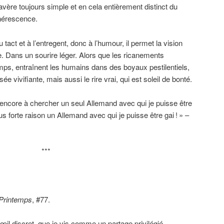
avère toujours simple et en cela entièrement distinct du
nérescence.
u tact et à l’entregent, donc à l’humour, il permet la vision
le. Dans un sourire léger. Alors que les ricanements
emps, entraînent les humains dans des boyaux pestilentiels,
e vivifiante, mais aussi le rire vrai, qui est soleil de bonté.
 encore à chercher un seul Allemand avec qui je puisse être
s forte raison un Allemand avec qui je puisse être gai
!
» –
***
 Printemps
, #77.
 d’œil discret, que je vis comme un partage privilégié…