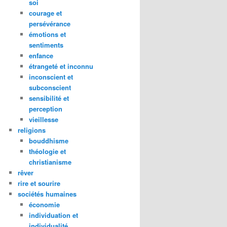
soi
courage et
persévérance
émotions et
sentiments
enfance
étrangeté et inconnu
inconscient et
subconscient
sensibilité et
perception
vieillesse
religions
bouddhisme
théologie et
christianisme
rêver
rire et sourire
sociétés humaines
économie
individuation et
individualité