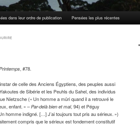
ées dans leur ordre de publication
Pensées les plus récentes
OURIRE
 Printemps
, #78.
l’instar de celle des Anciens Égyptiens, des peuples aussi
s Yakoutes de Sibérie et les Peuhls du Sahel, des individus
 que Nietzsche («
Un homme a mûri quand il a retrouvé le
eux, enfant.
» –
Par-delà bien et mal
, 94) et Péguy
Un homme indigné. […] J’ai toujours tout pris au sérieux.
»)
itement compris que le sérieux est fondement constitutif