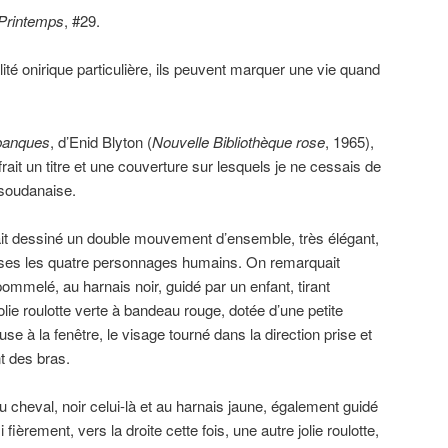
 Printemps
, #29.
té onirique particulière, ils peuvent marquer une vie quand
mbanques
, d’Enid Blyton (
Nouvelle Bibliothèque rose
, 1965),
ffrait un titre et une couverture sur lesquels je ne cessais de
 soudanaise.
vait dessiné un double mouvement d’ensemble, très élégant,
ises les quatre personnages humains. On remarquait
ommelé, au harnais noir, guidé par un enfant, tirant
lie roulotte verte à bandeau rouge, dotée d’une petite
se à la fenêtre, le visage tourné dans la direction prise et
t des bras.
heval, noir celui-là et au harnais jaune, également guidé
i fièrement, vers la droite cette fois, une autre jolie roulotte,