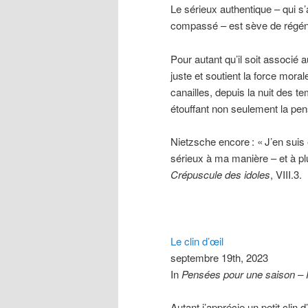
Le sérieux authentique – qui s’
compassé – est sève de régé
Pour autant qu’il soit associé a
juste et soutient la force mora
canailles, depuis la nuit des t
étouffant non seulement la pensé
Nietzsche encore
: «
J’en suis
sérieux à ma manière – et à plu
Crépuscule des idoles
, VIII.3.
Le clin d’œil
septembre 19th, 2023
In
Pensées pour une saison –
Autant j’apprécie un petit clin