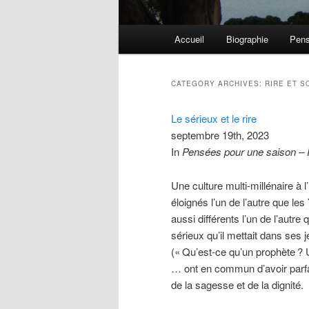
Main menu
Accueil
Biographie
Pens
Skip to primary content
Skip to secondary content
CATEGORY ARCHIVES:
RIRE ET S
Le sérieux et le rire
septembre 19th, 2023
In
Pensées pour une saison –
Une culture multi-millénaire à 
éloignés l’un de l’autre que le
aussi différents l’un de l’autre
sérieux qu’il mettait dans ses j
(«
Qu’est-ce qu’un prophète
? 
… ont en commun d’avoir parfa
de la sagesse et de la dignité.