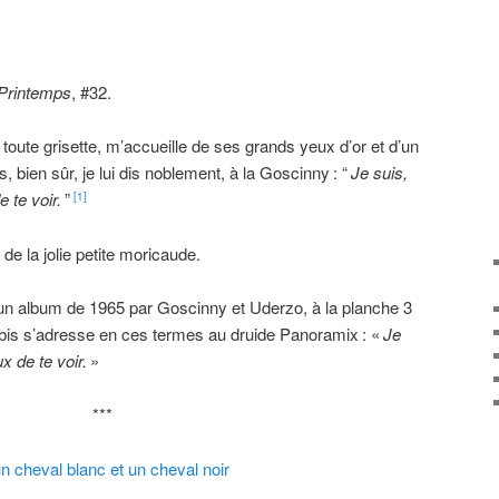
 Printemps
, #32.
ute grisette, m’accueille de ses grands yeux d’or et d’un
s, bien sûr, je lui dis noblement, à la Goscinny
: “
Je suis,
 te voir.
”
[1]
de la jolie petite moricaude.
 un album de 1965 par Goscinny et Uderzo, à la planche 3
obis s’adresse en ces termes au druide Panoramix
: «
Je
x de te voir.
»
***
un cheval blanc et un cheval noir