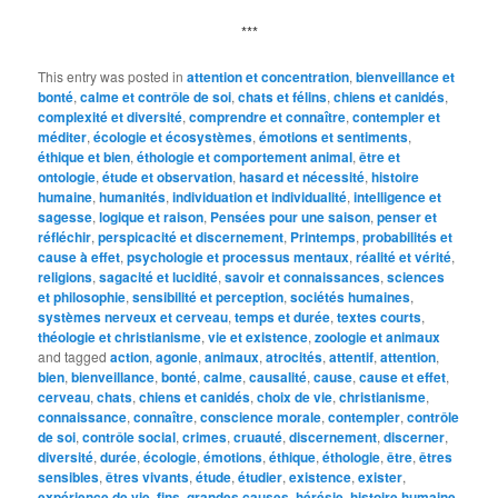
***
This entry was posted in
attention et concentration
,
bienveillance et
bonté
,
calme et contrôle de soi
,
chats et félins
,
chiens et canidés
,
complexité et diversité
,
comprendre et connaître
,
contempler et
méditer
,
écologie et écosystèmes
,
émotions et sentiments
,
éthique et bien
,
éthologie et comportement animal
,
être et
ontologie
,
étude et observation
,
hasard et nécessité
,
histoire
humaine
,
humanités
,
individuation et individualité
,
intelligence et
sagesse
,
logique et raison
,
Pensées pour une saison
,
penser et
réfléchir
,
perspicacité et discernement
,
Printemps
,
probabilités et
cause à effet
,
psychologie et processus mentaux
,
réalité et vérité
,
religions
,
sagacité et lucidité
,
savoir et connaissances
,
sciences
et philosophie
,
sensibilité et perception
,
sociétés humaines
,
systèmes nerveux et cerveau
,
temps et durée
,
textes courts
,
théologie et christianisme
,
vie et existence
,
zoologie et animaux
and tagged
action
,
agonie
,
animaux
,
atrocités
,
attentif
,
attention
,
bien
,
bienveillance
,
bonté
,
calme
,
causalité
,
cause
,
cause et effet
,
cerveau
,
chats
,
chiens et canidés
,
choix de vie
,
christianisme
,
connaissance
,
connaître
,
conscience morale
,
contempler
,
contrôle
de soi
,
contrôle social
,
crimes
,
cruauté
,
discernement
,
discerner
,
diversité
,
durée
,
écologie
,
émotions
,
éthique
,
éthologie
,
être
,
êtres
sensibles
,
êtres vivants
,
étude
,
étudier
,
existence
,
exister
,
expérience de vie
,
fins
,
grandes causes
,
hérésie
,
histoire humaine
,