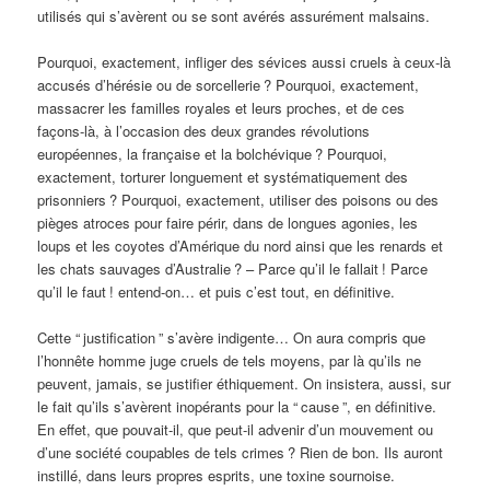
utilisés qui s’avèrent ou se sont avérés assurément malsains.
Pourquoi, exactement, infliger des sévices aussi cruels à ceux-là
accusés d’hérésie ou de sorcellerie
? Pourquoi, exactement,
massacrer les familles royales et leurs proches, et de ces
façons-là, à l’occasion des deux grandes révolutions
européennes, la française et la bolchévique
? Pourquoi,
exactement, torturer longuement et systématiquement des
prisonniers
? Pourquoi, exactement, utiliser des poisons ou des
pièges atroces pour faire périr, dans de longues agonies, les
loups et les coyotes d’Amérique du nord ainsi que les renards et
les chats sauvages d’Australie
? – Parce qu’il le fallait
! Parce
qu’il le faut
! entend-on… et puis c’est tout, en définitive.
Cette “
justification
” s’avère indigente… On aura compris que
l’honnête homme juge cruels de tels moyens, par là qu’ils ne
peuvent, jamais, se justifier éthiquement. On insistera, aussi, sur
le fait qu’ils s’avèrent inopérants pour la “
cause
”, en définitive.
En effet, que pouvait-il, que peut-il advenir d’un mouvement ou
d’une société coupables de tels crimes
? Rien de bon. Ils auront
instillé, dans leurs propres esprits, une toxine sournoise.