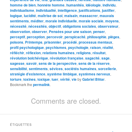
homme de bien
,
honnête homme
,
humanités
,
idéologie
,
individu
,
individualisme
,
individualité
,
intelligence
,
justifications
,
justifier
,
logique
,
lucidité
,
maîtrise de soi
,
malsain
,
massacrer
,
mauvais
sentiments
,
méditer
,
morale individuelle
,
morale sociale
,
moyens
,
nécessité
,
nécessités
,
objectif
,
obligations sociales
,
observateur
,
observation
,
observer
,
Pensées pour une saison
,
penser
,
perceptif
,
perception
,
percevoir
,
perspicacité
,
philosophie
,
pièges
,
poisons
,
Printemps
,
prisonnier
,
procédé
,
processus mentaux
,
profil psychologique
,
psychismes
,
psychologie
,
raison
,
réalité
,
réfléchir
,
réflexion
,
relations humaines
,
religions
,
résultat
,
révolution bolchévique
,
révolution française
,
sagacité
,
sage
,
sagesse
,
savoir
,
sens de la perspective
,
sens de la réserve
,
sensibilité
,
sentiments
,
sévices
,
sociétés humaines
,
sorcellerie
,
stratégie d'existence
,
système limbique
,
systèmes nerveux
,
torture
,
toxines
,
toxique
,
tuer
,
vérité
,
vie
by
Gabriel Bittar
.
Bookmark the
permalink
.
Comments are closed.
ÉTIQUETTES