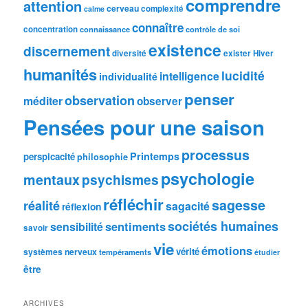
comprendre
attention
cerveau
complexité
calme
connaître
concentration
connaissance
contrôle de soi
existence
discernement
diversité
exister
Hiver
humanités
lucidité
intelligence
individualité
penser
observation
méditer
observer
Pensées pour une saison
processus
Printemps
perspicacité
philosophie
psychologie
mentaux
psychismes
réfléchir
sagesse
réalité
sagacité
réflexion
sociétés humaines
sentiments
sensibilité
savoir
vie
émotions
vérité
systèmes nerveux
tempéraments
étudier
être
ARCHIVES