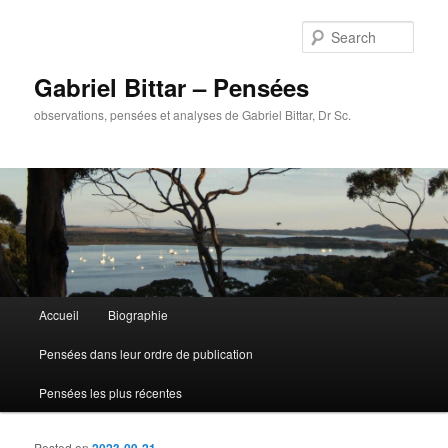
Sear
Gabriel Bittar – Pensées
observations, pensées et analyses de Gabriel Bittar, Dr Sc.
Main menu
Accueil
Biographie
Skip to primary content
Skip to secondary content
Pensées dans leur ordre de publication
Pensées les plus récentes
Posted on
2023-09-21