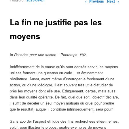
Post navigation
←
Previous
Next
→
La fin ne justifie pas les
moyens
In
Pensées pour une saison – Printemps
, #82.
Indifféremment de la cause qu’ils sont censés servir, les moyens
utilisés forment une question cruciale… et éminemment
révélatrice. Aussi, avant même d’interroger le fondement d’une
action, ou d’une idéologie, il est souvent très utile d’étudier de
près les moyens dont elle use. Éthiquement, certes, mais aussi
dans leur qualité opérante. De fait, quel que soit l’objectif déclaré,
il suffit de déceler un seul moyen malsain ou cruel pour prédire
que le résultat, auquel il contribue intrinsèquement, sera pourri.
Sans aborder l’aspect éthique des fins recherchées elles-mêmes,
voici, pour illustrer le propos, quatre exemples de moyens