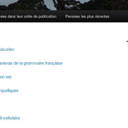
ées dans leur ordre de publication
Pensées les plus récentes
picurien
canevas de la grammaire française
on est
impudiques
i-cellulaire