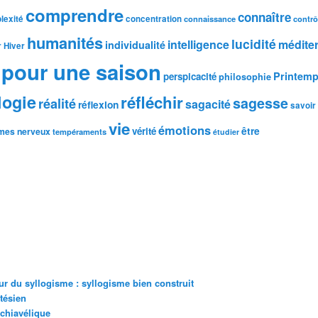
comprendre
connaître
lexité
concentration
connaissance
contrô
humanités
lucidité
intelligence
médite
individualité
r
Hiver
pour une saison
Printem
perspicacité
philosophie
logie
réfléchir
sagesse
réalité
sagacité
réflexion
savoir
vie
émotions
être
vérité
mes nerveux
tempéraments
étudier
r du syllogisme : syllogisme bien construit
tésien
achiavélique