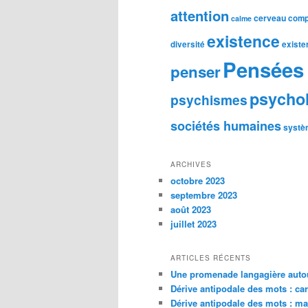
attention
cerveau
comp
calme
existence
diversité
existe
Pensées 
penser
psycho
psychismes
sociétés humaines
systè
ARCHIVES
octobre 2023
septembre 2023
août 2023
juillet 2023
ARTICLES RÉCENTS
Une promenade langagière autou
Dérive antipodale des mots : car
Dérive antipodale des mots : m