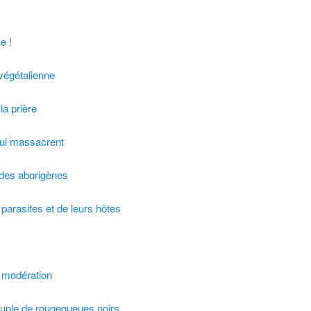
e !
végétalienne
la prière
 qui massacrent
 des aborigènes
 parasites et de leurs hôtes
 modération
ouple de rougequeues noirs