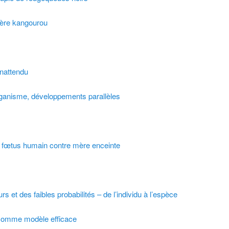
 mère kangourou
inattendu
anisme, développements parallèles
 : fœtus humain contre mère enceinte
s et des faibles probabilités – de l’individu à l’espèce
n comme modèle efficace