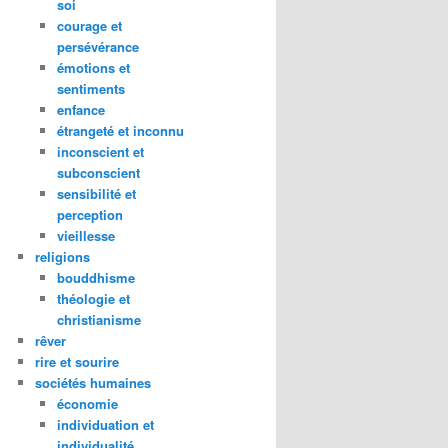
soi
courage et
persévérance
émotions et
sentiments
enfance
étrangeté et inconnu
inconscient et
subconscient
sensibilité et
perception
vieillesse
religions
bouddhisme
théologie et
christianisme
rêver
rire et sourire
sociétés humaines
économie
individuation et
individualité