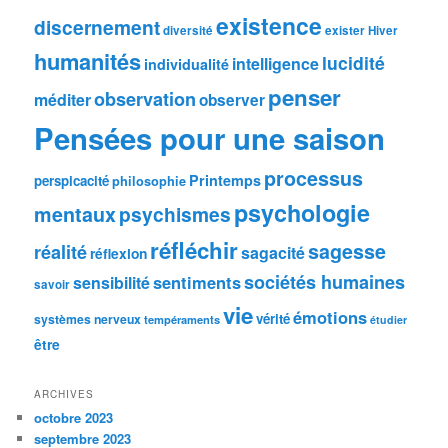
existence
discernement
diversité
exister
Hiver
humanités
lucidité
intelligence
individualité
penser
observation
méditer
observer
Pensées pour une saison
processus
Printemps
perspicacité
philosophie
psychologie
mentaux
psychismes
réfléchir
sagesse
réalité
sagacité
réflexion
sociétés humaines
sentiments
sensibilité
savoir
vie
émotions
vérité
systèmes nerveux
tempéraments
étudier
être
ARCHIVES
octobre 2023
septembre 2023