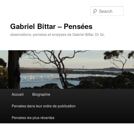
Sear
Gabriel Bittar – Pensées
observations, pensées et analyses de Gabriel Bittar, Dr Sc.
Main menu
Accueil
Biographie
Skip to primary content
Skip to secondary content
Pensées dans leur ordre de publication
Pensées les plus récentes