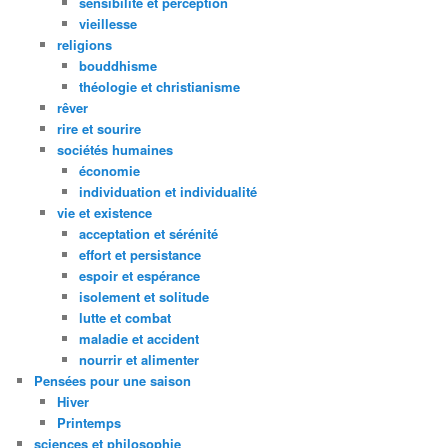
sensibilité et perception
vieillesse
religions
bouddhisme
théologie et christianisme
rêver
rire et sourire
sociétés humaines
économie
individuation et individualité
vie et existence
acceptation et sérénité
effort et persistance
espoir et espérance
isolement et solitude
lutte et combat
maladie et accident
nourrir et alimenter
Pensées pour une saison
Hiver
Printemps
sciences et philosophie