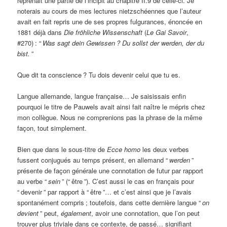
reprenait une partie de l’incipit au chapitre II.9 de celle-ci. Je
noterais au cours de mes lectures nietzschéennes que l’auteur
avait en fait repris une de ses propres fulgurances, énoncée en
1881 déjà dans
Die fröhliche Wissenschaft
(
Le Gai Savoir
,
#270)
: “
Was sagt dein Gewissen
? Du sollst der werden, der du
bist.
”
Que dit ta conscience
? Tu dois devenir celui que tu es.
Langue allemande, langue française… Je saisissais enfin
pourquoi le titre de Pauwels avait ainsi fait naître le mépris chez
mon collègue. Nous ne comprenions pas la phrase de la même
façon, tout simplement.
Bien que dans le sous-titre de
Ecce homo
les deux verbes
fussent conjugués au temps présent, en allemand “
werden
”
présente de façon générale une connotation de futur par rapport
au verbe “
sein
” (“
être
”). C’est aussi le cas en français pour
“
devenir
” par rapport à “
être
”… et c’est ainsi que je l’avais
spontanément compris
; toutefois, dans cette dernière langue “
on
devient
” peut,
également
, avoir une connotation, que l’on peut
trouver plus triviale dans ce contexte, de passé… signifiant