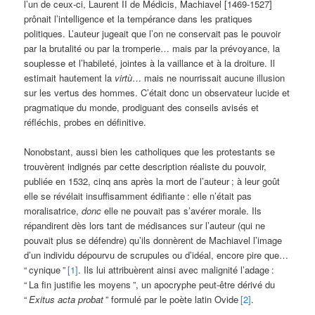
l’un de ceux-ci, Laurent II de Médicis, Machiavel [1469-1527]
prônait l’intelligence et la tempérance dans les pratiques
politiques. L’auteur jugeait que l’on ne conservait pas le pouvoir
par la brutalité ou par la tromperie… mais par la prévoyance, la
souplesse et l’habileté, jointes à la vaillance et à la droiture. Il
estimait hautement la
virtù
… mais ne nourrissait aucune illusion
sur les vertus des hommes. C’était donc un observateur lucide et
pragmatique du monde, prodiguant des conseils avisés et
réfléchis, probes en définitive.
Nonobstant, aussi bien les catholiques que les protestants se
trouvèrent indignés par cette description réaliste du pouvoir,
publiée en 1532, cinq ans après la mort de l’auteur
; à leur goût
elle se révélait insuffisamment édifiante
: elle n’était pas
moralisatrice,
donc
elle ne pouvait pas s’avérer morale. Ils
répandirent dès lors tant de médisances sur l’auteur (qui ne
pouvait plus se défendre) qu’ils donnèrent de Machiavel l’image
d’un individu dépourvu de scrupules ou d’idéal, encore pire que…
“
cynique
”
[1]
. Ils lui attribuèrent ainsi avec malignité l’adage
:
“
La fin justifie les moyens
”, un apocryphe peut-être dérivé du
“
Exitus acta probat
” formulé par le poète latin Ovide
[2]
.