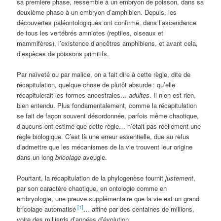
sa première phase, ressemble à un embryon de poisson, dans sa
deuxième phase à un embryon d’amphibien. Depuis, les
découvertes paléontologiques ont confirmé, dans l’ascendance
de tous les vertébrés amniotes (reptiles, oiseaux et
mammifères), l’existence d’ancêtres amphibiens, et avant cela,
d’espèces de poissons primitifs.
Par naïveté ou par malice, on a fait dire à cette règle, dite de
récapitulation, quelque chose de plutôt absurde
: qu’elle
récapitulerait les formes ancestrales…
adultes
. Il n’en est rien,
bien entendu. Plus fondamentalement, comme la récapitulation
se fait de façon souvent désordonnée, parfois même chaotique,
d’aucuns ont estimé que cette règle… n’était pas réellement une
règle biologique. C’est là une erreur essentielle, due au refus
d’admettre que les mécanismes de la vie trouvent leur origine
dans un long
bricolage
aveugle.
Pourtant, la récapitulation de la phylogenèse fournit
justement
,
par son caractère chaotique, en ontologie comme en
embryologie, une preuve supplémentaire que la vie est un grand
[1]
bricolage automatisé
… affiné par des centaines de millions,
voire des milliards d’années d’évolution.