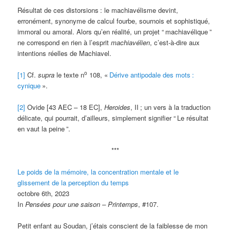
Résultat de ces distorsions
: le machiavélisme devint,
erronément, synonyme de calcul fourbe, sournois et sophistiqué,
immoral ou amoral. Alors qu’en réalité, un projet “
machiavélique
”
ne correspond en rien à l’esprit
machiavélien
, c’est-à-dire aux
intentions réelles de Machiavel.
o
[1]
Cf.
supra
le texte n
108, «
Dérive antipodale des mots
:
cynique
».
[2]
Ovide [43 AEC – 18 EC],
Heroides
, II
; un vers à la traduction
délicate, qui pourrait, d’ailleurs, simplement signifier “
Le résultat
en vaut la peine
”.
***
Le poids de la mémoire, la concentration mentale et le
glissement de la perception du temps
octobre 6th, 2023
In
Pensées pour une saison – Printemps
, #107.
Petit enfant au Soudan, j’étais conscient de la faiblesse de mon