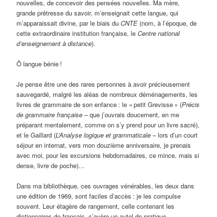
nouvelles, de concevoir des pensées nouvelles. Ma mère,
grande prêtresse du savoir, m’enseignait cette langue, qui
m’apparaissait divine, par le biais du
CNTE
(nom, à l’époque, de
cette extraordinaire institution française, le
Centre national
d’enseignement à distance
).
Ô langue bénie
!
Je pense être une des rares personnes à avoir précieusement
sauvegardé, malgré les aléas de nombreux déménagements, les
livres de grammaire de son enfance
: le «
petit Grevisse
» (
Précis
de grammaire française
– que j’ouvrais doucement, en me
préparant mentalement, comme on s’y prend pour un livre sacré),
et le Gaillard (
L’Analyse logique et grammaticale
– lors d’un court
séjour en internat, vers mon douzième anniversaire, je prenais
avec moi, pour les excursions hebdomadaires, ce mince, mais si
dense, livre de poche)…
Dans ma bibliothèque, ces ouvrages vénérables, les deux dans
une édition de 1969, sont faciles d’accès
: je les compulse
souvent. Leur étagère de rangement, celle contenant les
dictionnaires de français, s’avère un autel de pratique