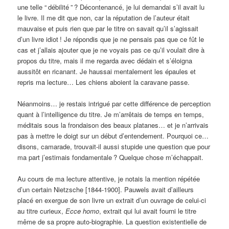
une telle “
débilité
”
? Décontenancé, je lui demandai s’il avait lu
le livre. Il me dit que non, car la réputation de l’auteur était
mauvaise et puis rien que par le titre on savait qu’il s’agissait
d’un livre idiot
! Je répondis que je ne pensais pas que ce fût le
cas et j’allais ajouter que je ne voyais pas ce qu’il voulait dire à
propos du titre, mais il me regarda avec dédain et s’éloigna
aussitôt en ricanant. Je haussai mentalement les épaules et
repris ma lecture… Les chiens aboient la caravane passe.
Néanmoins… je restais intrigué par cette différence de perception
quant à l’intelligence du titre. Je m’arrêtais de temps en temps,
méditais sous la frondaison des beaux platanes… et je n’arrivais
pas à mettre le doigt sur un début d’entendement. Pourquoi ce…
disons, camarade, trouvait-il aussi stupide une question que pour
ma part j’estimais fondamentale
? Quelque chose m’échappait.
Au cours de ma lecture attentive, je notais la mention répétée
d’un certain Nietzsche [1844-1900]. Pauwels avait d’ailleurs
placé en exergue de son livre un extrait d’un ouvrage de celui-ci
au titre curieux,
Ecce homo
, extrait qui lui avait fourni le titre
même de sa propre auto-biographie. La question existentielle de