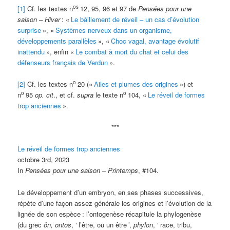
os
[1]
Cf. les textes n
12, 95, 96 et 97 de
Pensées pour une
saison – Hiver
: «
Le bâillement de réveil – un cas d’évolution
surprise
», «
Systèmes nerveux dans un organisme,
développements parallèles
», «
Choc vagal, avantage évolutif
inattendu
», enfin «
Le combat à mort du chat et celui des
défenseurs français de Verdun
».
o
[2]
Cf. les textes n
20 («
Ailes et plumes des origines
») et
o
o
n
95
op. cit
., et cf.
supra
le texte n
104, «
Le réveil de formes
trop anciennes
».
***
Le réveil de formes trop anciennes
octobre 3rd, 2023
In
Pensées pour une saison – Printemps
, #104.
Le développement d’un embryon, en ses phases successives,
répète d’une façon assez générale les origines et l’évolution de la
lignée de son espèce
: l’ontogenèse récapitule la phylogenèse
(du grec
ôn, ontos
, ‘
l’être, ou un être
’,
phylon
, ‘
race, tribu,