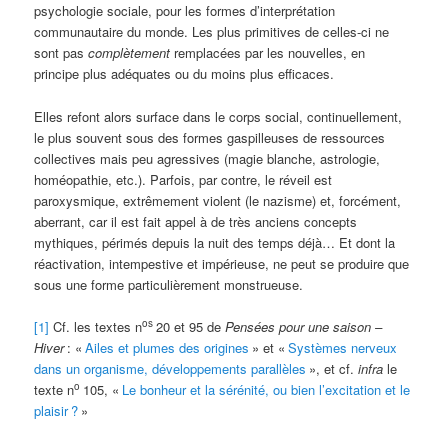
psychologie sociale, pour les formes d’interprétation
communautaire du monde. Les plus primitives de celles-ci ne
sont pas
complètement
remplacées par les nouvelles, en
principe plus adéquates ou du moins plus efficaces.
Elles refont alors surface dans le corps social, continuellement,
le plus souvent sous des formes gaspilleuses de ressources
collectives mais peu agressives (magie blanche, astrologie,
homéopathie, etc.). Parfois, par contre, le réveil est
paroxysmique, extrêmement violent (le nazisme) et, forcément,
aberrant, car il est fait appel à de très anciens concepts
mythiques, périmés depuis la nuit des temps déjà… Et dont la
réactivation, intempestive et impérieuse, ne peut se produire que
sous une forme particulièrement monstrueuse.
os
[1]
Cf. les textes n
20 et 95 de
Pensées pour une saison –
Hiver
: «
Ailes et plumes des origines
» et «
Systèmes nerveux
dans un organisme, développements parallèles
», et cf.
infra
le
o
texte n
105, «
Le bonheur et la sérénité, ou bien l’excitation et le
plaisir
?
»