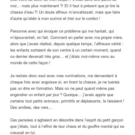
moi… mais plus maintenant
?! Et il faut à présent que je tire la
chasse d’eau
?! Un doute affreux m’envahissait, mais que faire
d’autre qu’obéir à mon surmoi et tirer sur le cordon
!
Personne avec qui évoquer ce problème qui me hantait, qui
m’épouvantait, en fait. Comment en parler avec ma propre mère,
alors que j’avais réalisé, depuis quelque temps, l’affreuse vérité
:
les enfants sortaient de son ventre à un certain moment, quand
ce dernier devenait très gros… et j’étais moi-même venu au
monde de cette façon
!
Je restais donc seul avec mes ruminations, me demandant à
chaque fois avec angoisse si, en tirant la chasse, je ne tuerais
pas un être en formation. Mais on ne peut quand même pas
engendrer un enfant par jour
? Quoique… j’avais appris que
certains tout petits animaux, primitifs et déplaisants, le faisaient
!
Des amibes, des vers…
Ces pensées s’agitaient en désordre dans l’esprit du petit garçon
que j’étais, tout à l’effroi de leur chaos et du gouffre mental qui se
creusait en lui.