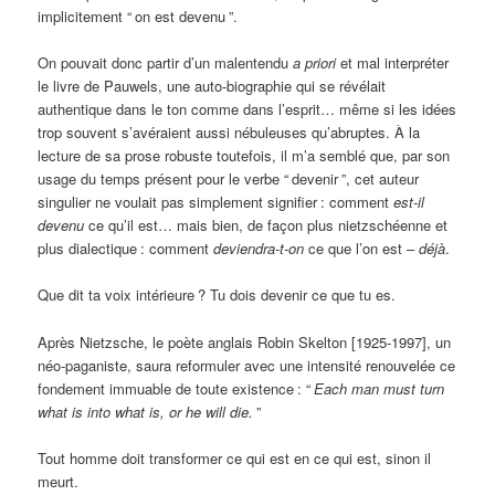
implicitement “
on est devenu
”.
On pouvait donc partir d’un malentendu
a priori
et mal interpréter
le livre de Pauwels, une auto-biographie qui se révélait
authentique dans le ton comme dans l’esprit… même si les idées
trop souvent s’avéraient aussi nébuleuses qu’abruptes. À la
lecture de sa prose robuste toutefois, il m’a semblé que, par son
usage du temps présent pour le verbe “
devenir
”, cet auteur
singulier ne voulait pas simplement signifier
: comment
est-il
devenu
ce qu’il est… mais bien, de façon plus nietzschéenne et
plus dialectique
: comment
deviendra-t-on
ce que l’on est –
déjà
.
Que dit ta voix intérieure
? Tu dois devenir ce que tu es.
Après Nietzsche, le poète anglais Robin Skelton [1925-1997], un
néo-paganiste, saura reformuler avec une intensité renouvelée ce
fondement immuable de toute existence
: “
Each man must turn
what is into what is, or he will die.
”
Tout homme doit transformer ce qui est en ce qui est, sinon il
meurt.