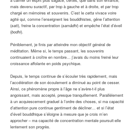
à calmer un esprit plus sagace, certes, que dans son enfance,
mais devenu suractif, par trop à gauche et à droite, et par trop
chargé en mémoires et souvenirs. C’est le
cetta
vivace voire
agité qui, comme l’enseignent les bouddhistes, gêne l’attention
(
sati
), freine la concentration (
samâdhi
) et empêche l’état d’éveil
(
bodhi
).
Péniblement, je finis par atteindre mon objectif général de
méditation. Même si, le temps passant, les souvenirs
continuaient à croître en nombre… j’avais du moins freiné leur
croissance affolante en poids psychique.
Depuis, le temps continue de s’écouler très rapidement, mais
l’accélération de son écoulement a diminué au point de cesser.
Ainsi, ce phénomène propre à l’âge ne s’avère-t-il plus
angoissant, mais accepté, presque tranquillement. Parallèlement
à un acquiescement graduel à l’ordre des choses, si ma capacité
d’attention pure continue gentiment de décliner… et si l’état
d’éveil bouddhique s’éloigne à mesure que je crois m’en
approcher – ma capacité de concentration mentale poursuit-elle
lentement son progrès.