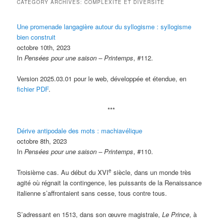
CATEGORY ARCHIVES:
COMPLEXITÉ ET DIVERSITÉ
Une promenade langagière autour du syllogisme : syllogisme
bien construit
octobre 10th, 2023
In
Pensées pour une saison – Printemps
, #112.
Version 2025.03.01 pour le web, développée et étendue, en
fichier PDF
.
***
Dérive antipodale des mots : machiavélique
octobre 8th, 2023
In
Pensées pour une saison – Printemps
, #110.
e
Troisième cas. Au début du XVI
siècle, dans un monde très
agité où régnait la contingence, les puissants de la Renaissance
italienne s’affrontaient sans cesse, tous contre tous.
S’adressant en 1513, dans son œuvre magistrale,
Le Prince
, à