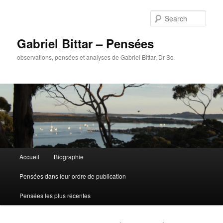
Sear
Gabriel Bittar – Pensées
observations, pensées et analyses de Gabriel Bittar, Dr Sc.
Main menu
Accueil
Biographie
Skip to primary content
Skip to secondary content
Pensées dans leur ordre de publication
Pensées les plus récentes