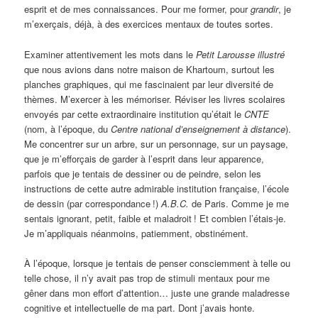
esprit et de mes connaissances. Pour me former, pour
grandir
, je
m’exerçais, déjà, à des exercices mentaux de toutes sortes.
Examiner attentivement les mots dans le
Petit
Larousse illustré
que nous avions dans notre maison de Khartoum, surtout les
planches graphiques, qui me fascinaient par leur diversité de
thèmes. M’exercer à les mémoriser. Réviser les livres scolaires
envoyés par cette extraordinaire institution qu’était le
CNTE
(nom, à l’époque, du
Centre national d’enseignement à distance
).
Me concentrer sur un arbre, sur un personnage, sur un paysage,
que je m’efforçais de garder à l’esprit dans leur apparence,
parfois que je tentais de dessiner ou de peindre, selon les
instructions de cette autre admirable institution française, l’école
de dessin (par correspondance
!)
A.B.C.
de Paris. Comme je me
sentais ignorant, petit, faible et maladroit
! Et combien l’étais-je.
Je m’appliquais néanmoins, patiemment, obstinément.
À l’époque, lorsque je tentais de penser consciemment à telle ou
telle chose, il n’y avait pas trop de stimuli mentaux pour me
gêner dans mon effort d’attention… juste une grande maladresse
cognitive et intellectuelle de ma part. Dont j’avais honte.