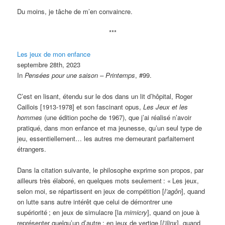
Du moins, je tâche de m’en convaincre.
***
Les jeux de mon enfance
septembre 28th, 2023
In
Pensées pour une saison – Printemps
, #99.
C’est en lisant, étendu sur le dos dans un lit d’hôpital, Roger
Caillois [1913-1978] et son fascinant opus,
Les Jeux et les
hommes
(une édition poche de 1967), que j’ai réalisé n’avoir
pratiqué, dans mon enfance et ma jeunesse, qu’un seul type de
jeu, essentiellement… les autres me demeurant parfaitement
étrangers.
Dans la citation suivante, le philosophe exprime son propos, par
ailleurs très élaboré, en quelques mots seulement
: «
Les jeux,
selon moi, se répartissent en jeux de compétition [
l’agôn
], quand
on lutte sans autre intérêt que celui de démontrer une
supériorité
; en jeux de simulacre [la
mimicry
], quand on joue à
représenter quelqu’un d’autre
; en jeux de vertige [
l’ilinx
], quand