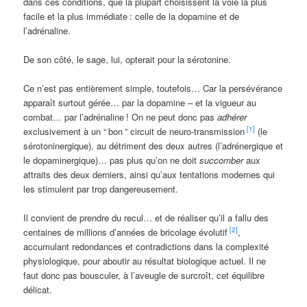
dans ces conditions, que la plupart choisissent la voie la plus
facile et la plus immédiate
: celle de la dopamine et de
l’adrénaline.
De son côté, le sage, lui, opterait pour la sérotonine.
Ce n’est pas entièrement simple, toutefois… Car la persévérance
apparaît surtout gérée… par la dopamine – et la vigueur au
combat… par l’adrénaline
! On ne peut donc pas
adhérer
[1]
exclusivement à un “
bon
” circuit de neuro-transmission
(le
sérotoninergique), au détriment des deux autres (l’adrénergique et
le dopaminergique)… pas plus qu’on ne doit
succomber
aux
attraits des deux derniers, ainsi qu’aux tentations modernes qui
les stimulent par trop dangereusement.
Il convient de prendre du recul… et de réaliser qu’il a fallu des
[2]
centaines de millions d’années de bricolage évolutif
,
accumulant redondances et contradictions dans la complexité
physiologique, pour aboutir au résultat biologique actuel. Il ne
faut donc pas bousculer, à l’aveugle de surcroît, cet équilibre
délicat.