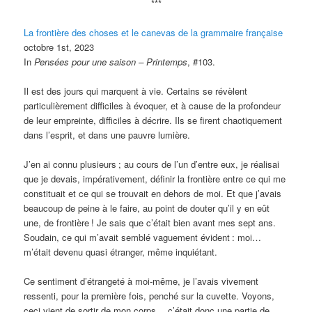
***
La frontière des choses et le canevas de la grammaire française
octobre 1st, 2023
In
Pensées pour une saison – Printemps
, #103.
Il est des jours qui marquent à vie. Certains se révèlent
particulièrement difficiles à évoquer, et à cause de la profondeur
de leur empreinte, difficiles à décrire. Ils se firent chaotiquement
dans l’esprit, et dans une pauvre lumière.
J’en ai connu plusieurs
; au cours de l’un d’entre eux, je réalisai
que je devais, impérativement, définir la frontière entre ce qui me
constituait et ce qui se trouvait en dehors de moi. Et que j’avais
beaucoup de peine à le faire, au point de douter qu’il y en eût
une, de frontière
! Je sais que c’était bien avant mes sept ans.
Soudain, ce qui m’avait semblé vaguement évident
: moi…
m’était devenu quasi étranger, même inquiétant.
Ce sentiment d’étrangeté à moi-même, je l’avais vivement
ressenti, pour la première fois, penché sur la cuvette. Voyons,
ceci vient de sortir de mon corps… c’était donc une partie de