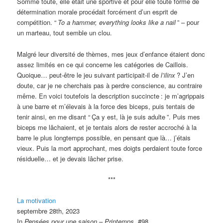
Somme toute, elle était une sportive et pour elle toute forme de
détermination morale procédait forcément d’un esprit de
compétition. “
To a hammer, everything looks like a nail
” – pour
un marteau, tout semble un clou.
Malgré leur diversité de thèmes, mes jeux d’enfance étaient donc
assez limités en ce qui concerne les catégories de Caillois.
Quoique… peut-être le jeu suivant participait-il de
l’ilinx
? J’en
doute, car je ne cherchais pas à perdre conscience, au contraire
même. En voici toutefois la description succincte
: je m’agrippais
à une barre et m’élevais à la force des biceps, puis tentais de
tenir ainsi, en me disant “
Ça y est, là je suis adulte
”. Puis mes
biceps me lâchaient, et je tentais alors de rester accroché à la
barre le plus longtemps possible, en pensant que là… j’étais
vieux. Puis la mort approchant, mes doigts perdaient toute force
résiduelle… et je devais lâcher prise.
***
La motivation
septembre 28th, 2023
In
Pensées pour une saison – Printemps
, #98.