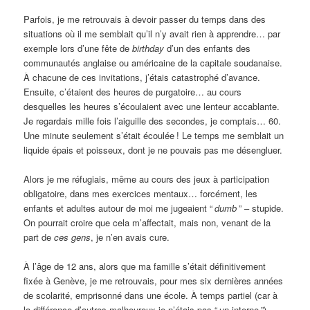
Parfois, je me retrouvais à devoir passer du temps dans des
situations où il me semblait qu’il n’y avait rien à apprendre… par
exemple lors d’une fête de
birthday
d’un des enfants des
communautés anglaise ou américaine de la capitale soudanaise.
À chacune de ces invitations, j’étais catastrophé d’avance.
Ensuite, c’étaient des heures de purgatoire… au cours
desquelles les heures s’écoulaient avec une lenteur accablante.
Je regardais mille fois l’aiguille des secondes, je comptais… 60.
Une minute seulement s’était écoulée
! Le temps me semblait un
liquide épais et poisseux, dont je ne pouvais pas me désengluer.
Alors je me réfugiais, même au cours des jeux à participation
obligatoire, dans mes exercices mentaux… forcément, les
enfants et adultes autour de moi me jugeaient “
dumb
” – stupide.
On pourrait croire que cela m’affectait, mais non, venant de la
part de
ces gens
, je n’en avais cure.
À l’âge de 12 ans, alors que ma famille s’était définitivement
fixée à Genève, je me retrouvais, pour mes six dernières années
de scolarité, emprisonné dans une école. À temps partiel (car à
la différence d’autres malheureux je n’étais pas “
un interne
”),