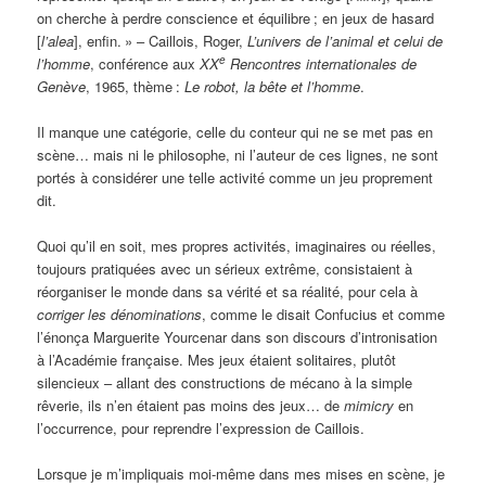
on cherche à perdre conscience et équilibre
; en jeux de hasard
[
l’alea
], enfin.
» – Caillois, Roger,
L’univers de l’animal et celui de
e
l’homme
, conférence aux
XX
Rencontres internationales de
Genève
, 1965, thème
:
Le robot, la bête et l’homme
.
Il manque une catégorie, celle du conteur qui ne se met pas en
scène… mais ni le philosophe, ni l’auteur de ces lignes, ne sont
portés à considérer une telle activité comme un jeu proprement
dit.
Quoi qu’il en soit, mes propres activités, imaginaires ou réelles,
toujours pratiquées avec un sérieux extrême, consistaient à
réorganiser le monde dans sa vérité et sa réalité, pour cela à
corriger les dénominations
, comme le disait Confucius et comme
l’énonça Marguerite Yourcenar dans son discours d’intronisation
à l’Académie française. Mes jeux étaient solitaires, plutôt
silencieux – allant des constructions de mécano à la simple
rêverie, ils n’en étaient pas moins des jeux… de
mimicry
en
l’occurrence, pour reprendre l’expression de Caillois.
Lorsque je m’impliquais moi-même dans mes mises en scène, je