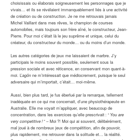
choisissais ou élaborais soigneusement les personnages que je
vivais… et ils se révélaient immanquablement liés à une activité
de création ou de construction. Je ne me retrouvais jamais
Michel Vaillant dans mes rêves, le champion de courses
automobiles, mais toujours son frère aîné, le constructeur, Jean-
Pierre. Pour moi c’était là le jeu suprême et unique, celui du
créateur, du constructeur du monde… ou du moins d’un monde.
Les autres catégories de jeux me laissaient de marbre. J’y
participais le moins souvent possible, seulement sous la
pression sociale et avec réticence, en conservant mon quant-à-
moi. L’
agôn
ne m’intéressait que médiocrement, puisque le seul
adversaire qui m’importait, c’était… moi-même.
Aussi, bien plus tard, je fus éberlué par la remarque, tellement
inadéquate en ce qui me concernait, d’une physiothérapeute en
Australie. Elle me voyait m’appliquer, avec beaucoup de
concentration, dans les exercices qu’elle prescrivait
: “
You are
very competitive
!
” – Moi
?! Moi qui ai souvent, délibérément,
mal joué à de nombreux jeux de compétition, afin de pouvoir,
plus rapidement, me retrouver dans la solitude et… la réalité.