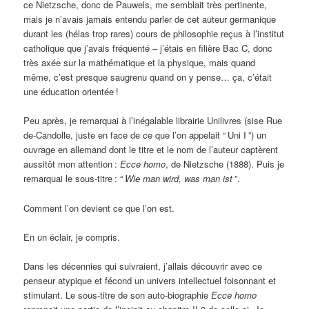
ce Nietzsche, donc de Pauwels, me semblait très pertinente,
mais je n’avais jamais entendu parler de cet auteur germanique
durant les (hélas trop rares) cours de philosophie reçus à l’institut
catholique que j’avais fréquenté – j’étais en filière Bac C, donc
très axée sur la mathématique et la physique, mais quand
même, c’est presque saugrenu quand on y pense… ça, c’était
une éducation orientée
!
Peu après, je remarquai à l’inégalable librairie Unilivres (sise Rue
de-Candolle, juste en face de ce que l’on appelait “
Uni I
”) un
ouvrage en allemand dont le titre et le nom de l’auteur captèrent
aussitôt mon attention
:
Ecce homo
, de Nietzsche (1888). Puis je
remarquai le sous-titre
: “
Wie man wird, was man ist
”.
Comment l’on devient ce que l’on est.
En un éclair, je compris.
Dans les décennies qui suivraient, j’allais découvrir avec ce
penseur atypique et fécond un univers intellectuel foisonnant et
stimulant. Le sous-titre de son auto-biographie
Ecce homo