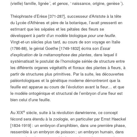
(vieille) famille, lignée
’, et
genos
, ‘
naissance, origine, genèse
’).
Théophraste d’Erèse [371-287], successeur d’Aristote à la tête
du Lycée d’Athènes et père de la botanique, l’avait pressenti en
estimant que les sépales et les pétales des fleurs se
développent à partir d’un modèle biologique
pour une feuille
.
Vingt-et-un siècles plus tard, au cours de son voyage en Italie
(1786-88), le génial Goethe [1749-1832] écrira son
Essai
d’explication de la métamorphose des plantes
, dans lequel il
systématisait le postulat de l’homologie sériée de structure entre
les différents organes végétatifs et floraux des plantes à fleurs, à
partir de structures plus primitives. Par la suite, les découvertes
paléontologiques et la génétique moderne démontreront que la
feuille est apparue au cours de l’évolution avant la fleur… et que
le modèle ontogénique et structural de l’embryon d’une fleur est
bien celui d’une feuille.
e
Au XIX
siècle, suite à la révolution darwinienne, ce concept
fécond sera étendu à la zoologie, en particulier par Ernst Haeckel
[1834-1919]
: un embryon d’amphibien, dans une première phase,
ressemble à un embryon de poisson
; un embryon humain, dans