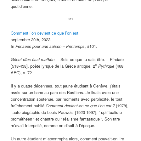
quotidienne.
***
Comment l’on devient ce que l’on est
septembre 30th, 2023
In
Pensées pour une saison – Printemps
, #101.
Génoï oïos éssi mathôn.
– Sois ce que tu sais être. – Pindare
e
[518-438], poète lyrique de la Grèce antique, 2
Pythique
(468
AEC), v. 72
Il y a quatre décennies, tout jeune étudiant à Genève, j’étais
assis sur un banc au parc des Bastions. Je lisais avec une
concentration soutenue, par moments avec perplexité, le tout
fraîchement publié
Comment devient-on ce que l’on est
?
(1978),
l’auto-biographie de Louis Pauwels [1920-1997], “
spiritualiste
prométhéen
” et chantre du “
réalisme fantastique
”. Son titre
m’avait interpellé, comme on disait à l’époque.
Un autre étudiant m’apostropha alors, comment pouvait-on lire