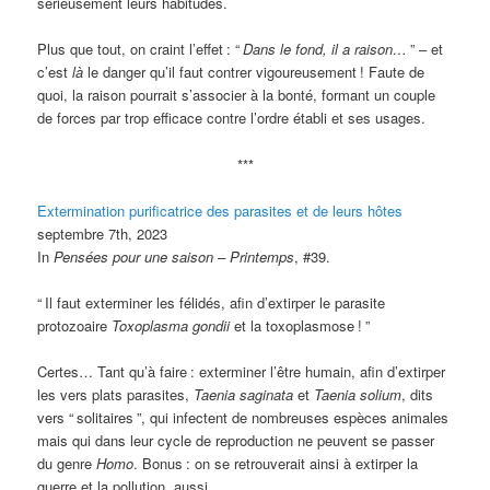
sérieusement leurs habitudes.
Plus que tout, on craint l’effet
: “
Dans le fond, il a raison…
” – et
c’est
là
le danger qu’il faut contrer vigoureusement
! Faute de
quoi, la raison pourrait s’associer à la bonté, formant un couple
de forces par trop efficace contre l’ordre établi et ses usages.
***
Extermination purificatrice des parasites et de leurs hôtes
septembre 7th, 2023
In
Pensées pour une saison – Printemps
, #39.
“
Il faut exterminer les félidés, afin d’extirper le parasite
protozoaire
Toxoplasma gondii
et la toxoplasmose
!
”
Certes… Tant qu’à faire
: exterminer l’être humain, afin d’extirper
les vers plats parasites,
Taenia saginata
et
Taenia solium
, dits
vers “
solitaires
”, qui infectent de nombreuses espèces animales
mais qui dans leur cycle de reproduction ne peuvent se passer
du genre
Homo
. Bonus
: on se retrouverait ainsi à extirper la
guerre et la pollution, aussi…