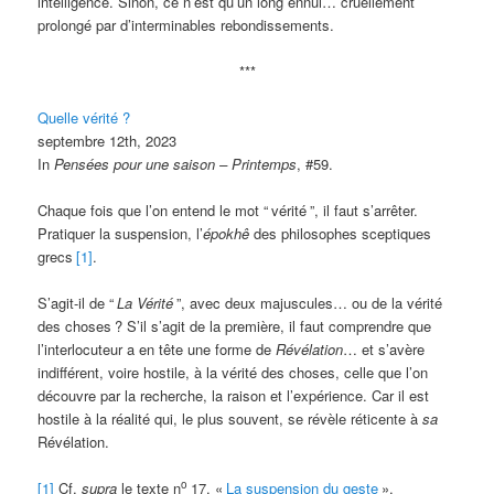
intelligence. Sinon, ce n’est qu’un long ennui… cruellement
prolongé par d’interminables rebondissements.
***
Quelle vérité ?
septembre 12th, 2023
In
Pensées pour une saison – Printemps
, #59.
Chaque fois que l’on entend le mot “
vérité
”, il faut s’arrêter.
Pratiquer la suspension, l’
épokhê
des philosophes sceptiques
grecs
[1]
.
S’agit-il de “
La
Vérité
”, avec deux majuscules… ou de la vérité
des choses
? S’il s’agit de la première, il faut comprendre que
l’interlocuteur a en tête une forme de
Révélation
… et s’avère
indifférent, voire hostile, à la vérité des choses, celle que l’on
découvre par la recherche, la raison et l’expérience. Car il est
hostile à la réalité qui, le plus souvent, se révèle réticente à
sa
Révélation.
o
[1]
Cf.
supra
le texte n
17, «
La suspension du geste
».