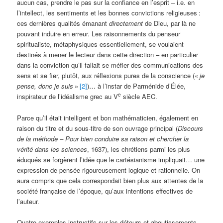
aucun cas, prendre le pas sur la confiance en l’esprit – i.e. en
l’intellect, les sentiments et les bonnes convictions religieuses
:
ces dernières qualités émanant
directement
de Dieu, par là ne
pouvant induire en erreur. Les raisonnements du penseur
spiritualiste, métaphysiques essentiellement, se voulaient
destinés à mener le lecteur dans cette direction – en particulier
dans la conviction qu’il fallait se méfier des communications des
sens et se fier, plutôt, aux réflexions pures de la conscience («
je
pense, donc je suis
»
[2]
)… à l’instar de Parménide d’Élée,
e
inspirateur de l’idéalisme grec au V
siècle AEC.
Parce qu’il était intelligent et bon mathématicien, également en
raison du titre et du sous-titre de son ouvrage principal (
Discours
de la méthode –
Pour bien conduire sa raison et chercher la
vérité dans les sciences
, 1637), les chrétiens parmi les plus
éduqués se forgèrent l’idée que le cartésianisme impliquait… une
expression de pensée rigoureusement logique et rationnelle. On
aura compris que cela correspondait bien plus aux attentes de la
société française de l’époque, qu’aux intentions effectives de
l’auteur.
Quatre exemples instructifs sur les détours et aboutissements