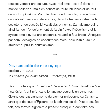
respectivement une culture, ayant réellement existé dans le
monde hellénisé, mais en dehors de toute influence et de tout
contexte épicuriens. Au sein d’un monde troublé, l’épicurisme
connaissait beaucoup de succès, dans toutes les strates de la
société, et ce succès lui valait des ennemis. L’amalgame qui fut
ainsi fait de “
l’enseignement du jardin
” avec l’hédonisme et le
sybaritisme s’avéra une calomnie, répandue à la fin de l’Antiquité
par deux idéologies en concurrence avec l’épicurisme, soit le
stoïcisme, puis le christianisme.
***
Dérive antipodale des mots : cynique
octobre 7th, 2023
In
Pensées pour une saison – Printemps
, #108.
Des mots tels que
: “
cynique
”, “
épicurien
”, “
machiavélique
” ou
“
cartésien
”, ont pris, dans le langage courant, un sens très
éloigné des enseignements du premier philosophe du Cynisme,
ainsi que de ceux d’Épicure, de Machiavel ou de Descartes. De
fait, ces termes signifient à présent presque le contraire des