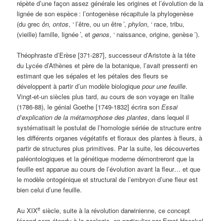
répète d’une façon assez générale les origines et l’évolution de la
lignée de son espèce
: l’ontogenèse récapitule la phylogenèse
(du grec
ôn, ontos
, ‘
l’être, ou un être
’,
phylon
, ‘
race, tribu,
(vieille) famille, lignée
’, et
genos
, ‘
naissance, origine, genèse
’).
Théophraste d’Erèse [371-287], successeur d’Aristote à la tête
du Lycée d’Athènes et père de la botanique, l’avait pressenti en
estimant que les sépales et les pétales des fleurs se
développent à partir d’un modèle biologique
pour une feuille
.
Vingt-et-un siècles plus tard, au cours de son voyage en Italie
(1786-88), le génial Goethe [1749-1832] écrira son
Essai
d’explication de la métamorphose des plantes
, dans lequel il
systématisait le postulat de l’homologie sériée de structure entre
les différents organes végétatifs et floraux des plantes à fleurs, à
partir de structures plus primitives. Par la suite, les découvertes
paléontologiques et la génétique moderne démontreront que la
feuille est apparue au cours de l’évolution avant la fleur… et que
le modèle ontogénique et structural de l’embryon d’une fleur est
bien celui d’une feuille.
e
Au XIX
siècle, suite à la révolution darwinienne, ce concept
fécond sera étendu à la zoologie, en particulier par Ernst Haeckel