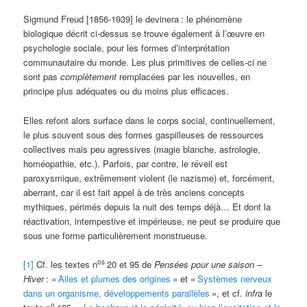
Sigmund Freud [1856-1939] le devinera
: le phénomène
biologique décrit ci-dessus se trouve également à l’œuvre en
psychologie sociale, pour les formes d’interprétation
communautaire du monde. Les plus primitives de celles-ci ne
sont pas
complètement
remplacées par les nouvelles, en
principe plus adéquates ou du moins plus efficaces.
Elles refont alors surface dans le corps social, continuellement,
le plus souvent sous des formes gaspilleuses de ressources
collectives mais peu agressives (magie blanche, astrologie,
homéopathie, etc.). Parfois, par contre, le réveil est
paroxysmique, extrêmement violent (le nazisme) et, forcément,
aberrant, car il est fait appel à de très anciens concepts
mythiques, périmés depuis la nuit des temps déjà… Et dont la
réactivation, intempestive et impérieuse, ne peut se produire que
sous une forme particulièrement monstrueuse.
os
[1]
Cf. les textes n
20 et 95 de
Pensées pour une saison –
Hiver
: «
Ailes et plumes des origines
» et «
Systèmes nerveux
dans un organisme, développements parallèles
», et cf.
infra
le
o