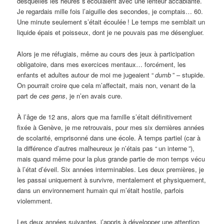
desquelles les heures s’écoulaient avec une lenteur accablante.
Je regardais mille fois l’aiguille des secondes, je comptais… 60.
Une minute seulement s’était écoulée
! Le temps me semblait un
liquide épais et poisseux, dont je ne pouvais pas me désengluer.
Alors je me réfugiais, même au cours des jeux à participation
obligatoire, dans mes exercices mentaux… forcément, les
enfants et adultes autour de moi me jugeaient “
dumb
” – stupide.
On pourrait croire que cela m’affectait, mais non, venant de la
part de
ces gens
, je n’en avais cure.
À l’âge de 12 ans, alors que ma famille s’était définitivement
fixée à Genève, je me retrouvais, pour mes six dernières années
de scolarité, emprisonné dans une école. À temps partiel (car à
la différence d’autres malheureux je n’étais pas “
un interne
”),
mais quand même pour la plus grande partie de mon temps vécu
à l’état d’éveil. Six années interminables. Les deux premières, je
les passai uniquement à survivre, mentalement et physiquement,
dans un environnement humain qui m’était hostile, parfois
violemment.
Les deux années suivantes, j’appris à développer une attention