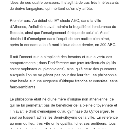
idées de ces quatre penseurs. Il s’agit là de cas très intéressants
de dérive langagière, qui méritent qu’on s’y arrête.
e
Premier cas. Au début du IV
siècle AEC, dans la ville
d’Athènes, Antisthène avait admiré la frugalité et l’endurance de
Socrate, ainsi que l’enseignement éthique de celui-ci. Aussi
décida-t-il d’enseigner dans l’esprit de son maître bien-aimé,
après la condamnation à mort inique de ce dernier, en 399 AEC.
Il mit l’accent sur la simplicité des besoins et sur la vertu des
comportements
; dans l’indifférence aux jeux intellectuels (qu’ils
soient sophistes ou platoniciens), ainsi qu’à ceux des puissants,
auxquels l’on ne se gênait pas pour dire leur fait
: sa philosophie
était basée sur une exigence d’éthique franche et concrète, sans
faux-semblants.
Le philosophe était né d’une mère d’origine non athénienne, ce
qui ne lui permettait pas de bénéficier de la pleine citoyenneté et
il n’avait le droit d’enseigner qu’au gymnase du
Cynosarges
, le
seul où fussent admis les demi-citoyens de la ville. En référence
au nom du lieu, très vite on le qualifia, lui et ses auditeurs, tous