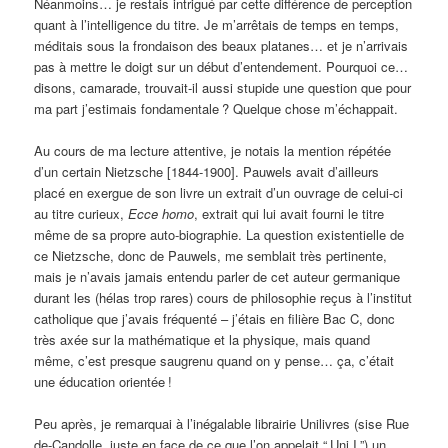
Néanmoins… je restais intrigué par cette différence de perception
quant à l’intelligence du titre. Je m’arrêtais de temps en temps,
méditais sous la frondaison des beaux platanes… et je n’arrivais
pas à mettre le doigt sur un début d’entendement. Pourquoi ce…
disons, camarade, trouvait-il aussi stupide une question que pour
ma part j’estimais fondamentale
? Quelque chose m’échappait.
Au cours de ma lecture attentive, je notais la mention répétée
d’un certain Nietzsche [1844-1900]. Pauwels avait d’ailleurs
placé en exergue de son livre un extrait d’un ouvrage de celui-ci
au titre curieux,
Ecce homo
, extrait qui lui avait fourni le titre
même de sa propre auto-biographie. La question existentielle de
ce Nietzsche, donc de Pauwels, me semblait très pertinente,
mais je n’avais jamais entendu parler de cet auteur germanique
durant les (hélas trop rares) cours de philosophie reçus à l’institut
catholique que j’avais fréquenté – j’étais en filière Bac C, donc
très axée sur la mathématique et la physique, mais quand
même, c’est presque saugrenu quand on y pense… ça, c’était
une éducation orientée
!
Peu après, je remarquai à l’inégalable librairie Unilivres (sise Rue
de-Candolle, juste en face de ce que l’on appelait “
Uni I
”) un