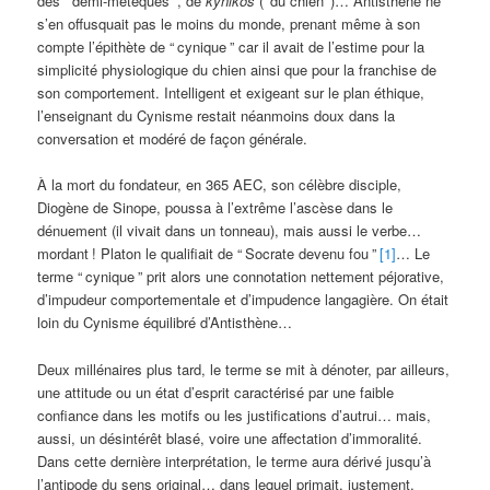
des “
demi-métèques
”, de
kynikos
(‘
du chien
’)… Antisthène ne
s’en offusquait pas le moins du monde, prenant même à son
compte l’épithète de “
cynique
” car il avait de l’estime pour la
simplicité physiologique du chien ainsi que pour la franchise de
son comportement. Intelligent et exigeant sur le plan éthique,
l’enseignant du Cynisme restait néanmoins doux dans la
conversation et modéré de façon générale.
À la mort du fondateur, en 365 AEC, son célèbre disciple,
Diogène de Sinope, poussa à l’extrême l’ascèse dans le
dénuement (il vivait dans un tonneau), mais aussi le verbe…
mordant
! Platon le qualifiait de “
Socrate devenu fou
”
[1]
… Le
terme “
cynique
” prit alors une connotation nettement péjorative,
d’impudeur comportementale et d’impudence langagière. On était
loin du Cynisme équilibré d’Antisthène…
Deux millénaires plus tard, le terme se mit à dénoter, par ailleurs,
une attitude ou un état d’esprit caractérisé par une faible
confiance dans les motifs ou les justifications d’autrui… mais,
aussi, un désintérêt blasé, voire une affectation d’immoralité.
Dans cette dernière interprétation, le terme aura dérivé jusqu’à
l’antipode du sens original… dans lequel primait, justement,