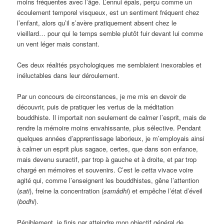
moins fréquentes avec l’âge. L’ennui épais, perçu comme un
écoulement temporel visqueux, est un sentiment fréquent chez
l’enfant, alors qu’il s’avère pratiquement absent chez le
vieillard… pour qui le temps semble plutôt fuir devant lui comme
un vent léger mais constant.
Ces deux réalités psychologiques me semblaient inexorables et
inéluctables dans leur déroulement.
Par un concours de circonstances, je me mis en devoir de
découvrir, puis de pratiquer les vertus de la méditation
bouddhiste. Il importait non seulement de calmer l’esprit, mais de
rendre la mémoire moins envahissante, plus sélective. Pendant
quelques années d’apprentissage laborieux, je m’employais ainsi
à calmer un esprit plus sagace, certes, que dans son enfance,
mais devenu suractif, par trop à gauche et à droite, et par trop
chargé en mémoires et souvenirs. C’est le
cetta
vivace voire
agité qui, comme l’enseignent les bouddhistes, gêne l’attention
(
sati
), freine la concentration (
samâdhi
) et empêche l’état d’éveil
(
bodhi
).
Péniblement, je finis par atteindre mon objectif général de