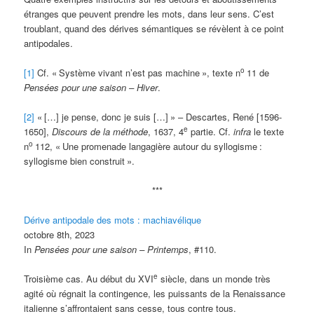
étranges que peuvent prendre les mots, dans leur sens. C’est
troublant, quand des dérives sémantiques se révèlent à ce point
antipodales.
o
[1]
Cf. «
Système vivant n’est pas machine
», texte n
11 de
Pensées pour une saison – Hiver
.
[2]
«
[…] je pense, donc je suis […]
» – Descartes, René [1596-
e
1650],
Discours de la méthode
, 1637, 4
partie. Cf.
infra
le texte
o
n
112, «
Une promenade langagière autour du syllogisme
:
syllogisme bien construit
».
***
Dérive antipodale des mots : machiavélique
octobre 8th, 2023
In
Pensées pour une saison – Printemps
, #110.
e
Troisième cas. Au début du XVI
siècle, dans un monde très
agité où régnait la contingence, les puissants de la Renaissance
italienne s’affrontaient sans cesse, tous contre tous.