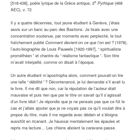
e
[518-438], poète lyrique de la Grèce antique, 2
Pythique
(468
AEC), v. 72
Il y a quatre décennies, tout jeune étudiant à Genève, j’étais
assis sur un banc au parc des Bastions. Je lisais avec une
concentration soutenue, par moments avec perplexité, le tout
fraîchement publié
Comment devient-on ce que l’on est
?
(1978),
l’auto-biographie de Louis Pauwels [1920-1997], “
spiritualiste
prométhéen
” et chantre du “
réalisme fantastique
”. Son titre
m’avait interpellé, comme on disait à l’époque.
Un autre étudiant m’apostropha alors, comment pouvait-on lire
une telle “
débilité
”
? Décontenancé, je lui demandai s’il avait lu
le livre. Il me dit que non, car la réputation de l’auteur était
mauvaise et puis rien que par le titre on savait qu’il s’agissait
d’un livre idiot
! Je répondis que je ne pensais pas que ce fût le
cas et j’allais ajouter que je ne voyais pas ce qu’il voulait dire à
propos du titre, mais il me regarda avec dédain et s’éloigna
aussitôt en ricanant. Je haussai mentalement les épaules et
repris ma lecture… Les chiens aboient la caravane passe.