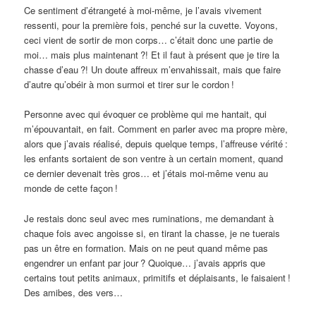
Ce sentiment d’étrangeté à moi-même, je l’avais vivement
ressenti, pour la première fois, penché sur la cuvette. Voyons,
ceci vient de sortir de mon corps… c’était donc une partie de
moi… mais plus maintenant
?! Et il faut à présent que je tire la
chasse d’eau
?! Un doute affreux m’envahissait, mais que faire
d’autre qu’obéir à mon surmoi et tirer sur le cordon
!
Personne avec qui évoquer ce problème qui me hantait, qui
m’épouvantait, en fait. Comment en parler avec ma propre mère,
alors que j’avais réalisé, depuis quelque temps, l’affreuse vérité
:
les enfants sortaient de son ventre à un certain moment, quand
ce dernier devenait très gros… et j’étais moi-même venu au
monde de cette façon
!
Je restais donc seul avec mes ruminations, me demandant à
chaque fois avec angoisse si, en tirant la chasse, je ne tuerais
pas un être en formation. Mais on ne peut quand même pas
engendrer un enfant par jour
? Quoique… j’avais appris que
certains tout petits animaux, primitifs et déplaisants, le faisaient
!
Des amibes, des vers…