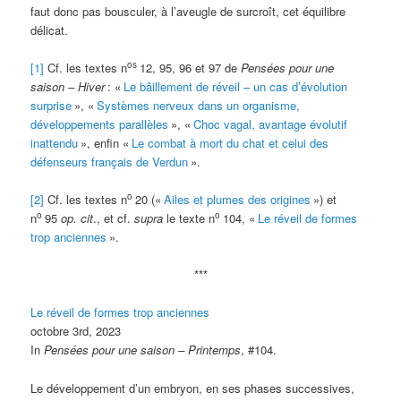
faut donc pas bousculer, à l’aveugle de surcroît, cet équilibre
délicat.
os
[1]
Cf. les textes n
12, 95, 96 et 97 de
Pensées pour une
saison – Hiver
: «
Le bâillement de réveil – un cas d’évolution
surprise
», «
Systèmes nerveux dans un organisme,
développements parallèles
», «
Choc vagal, avantage évolutif
inattendu
», enfin «
Le combat à mort du chat et celui des
défenseurs français de Verdun
».
o
[2]
Cf. les textes n
20 («
Ailes et plumes des origines
») et
o
o
n
95
op. cit
., et cf.
supra
le texte n
104, «
Le réveil de formes
trop anciennes
».
***
Le réveil de formes trop anciennes
octobre 3rd, 2023
In
Pensées pour une saison – Printemps
, #104.
Le développement d’un embryon, en ses phases successives,