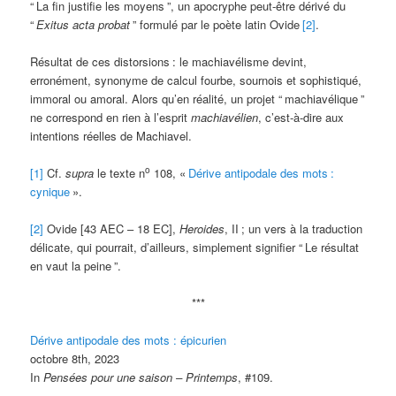
“
La fin justifie les moyens
”, un apocryphe peut-être dérivé du
“
Exitus acta probat
” formulé par le poète latin Ovide
[2]
.
Résultat de ces distorsions
: le machiavélisme devint,
erronément, synonyme de calcul fourbe, sournois et sophistiqué,
immoral ou amoral. Alors qu’en réalité, un projet “
machiavélique
”
ne correspond en rien à l’esprit
machiavélien
, c’est-à-dire aux
intentions réelles de Machiavel.
o
[1]
Cf.
supra
le texte n
108, «
Dérive antipodale des mots
:
cynique
».
[2]
Ovide [43 AEC – 18 EC],
Heroides
, II
; un vers à la traduction
délicate, qui pourrait, d’ailleurs, simplement signifier “
Le résultat
en vaut la peine
”.
***
Dérive antipodale des mots : épicurien
octobre 8th, 2023
In
Pensées pour une saison – Printemps
, #109.