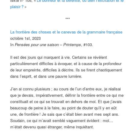
texte n
105, «
Le bonheur et la sérénité, ou bien l’excitation et le
plaisir
?
»
***
La frontière des choses et le canevas de la grammaire française
octobre 1st, 2023
In
Pensées pour une saison – Printemps
, #103.
Il est des jours qui marquent à vie. Certains se révèlent
particulièrement difficiles à évoquer, et à cause de la profondeur
de leur empreinte, difficiles à décrire. Ils se firent chaotiquement
dans l’esprit, et dans une pauvre lumière.
J’en ai connu plusieurs
; au cours de l’un d’entre eux, je réalisai
que je devais, impérativement, définir la frontière entre ce qui me
constituait et ce qui se trouvait en dehors de moi. Et que j’avais
beaucoup de peine à le faire, au point de douter qu’il y en eût
une, de frontière
! Je sais que c’était bien avant mes sept ans.
Soudain, ce qui m’avait semblé vaguement évident
: moi…
m’était devenu quasi étranger, même inquiétant.