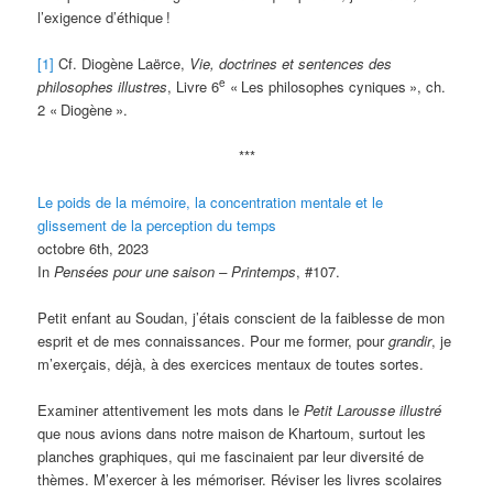
l’exigence d’éthique
!
[1]
Cf. Diogène Laërce,
Vie, doctrines et sentences des
e
philosophes illustres
, Livre 6
«
Les philosophes cyniques
», ch.
2 «
Diogène
».
***
Le poids de la mémoire, la concentration mentale et le
glissement de la perception du temps
octobre 6th, 2023
In
Pensées pour une saison – Printemps
, #107.
Petit enfant au Soudan, j’étais conscient de la faiblesse de mon
esprit et de mes connaissances. Pour me former, pour
grandir
, je
m’exerçais, déjà, à des exercices mentaux de toutes sortes.
Examiner attentivement les mots dans le
Petit
Larousse illustré
que nous avions dans notre maison de Khartoum, surtout les
planches graphiques, qui me fascinaient par leur diversité de
thèmes. M’exercer à les mémoriser. Réviser les livres scolaires