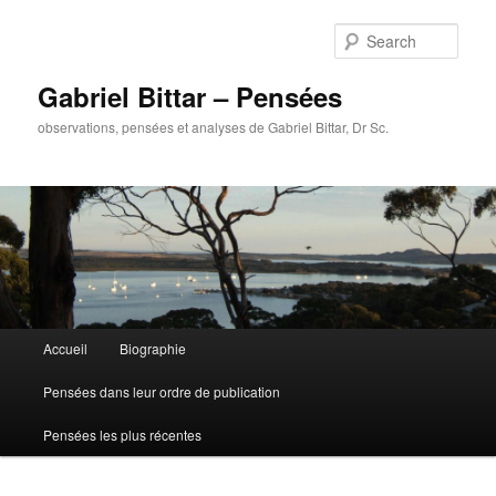
Sear
Gabriel Bittar – Pensées
observations, pensées et analyses de Gabriel Bittar, Dr Sc.
Main menu
Accueil
Biographie
Skip to primary content
Skip to secondary content
Pensées dans leur ordre de publication
Pensées les plus récentes