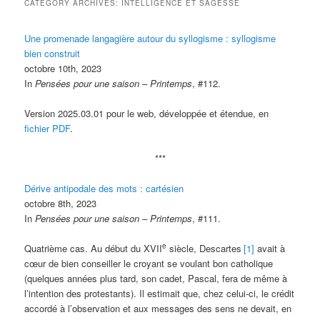
CATEGORY ARCHIVES:
INTELLIGENCE ET SAGESSE
Une promenade langagière autour du syllogisme : syllogisme
bien construit
octobre 10th, 2023
In
Pensées pour une saison – Printemps
, #112.
Version 2025.03.01 pour le web, développée et étendue, en
fichier PDF
.
***
Dérive antipodale des mots : cartésien
octobre 8th, 2023
In
Pensées pour une saison – Printemps
, #111.
e
Quatrième cas. Au début du XVII
siècle, Descartes
[1]
avait à
cœur de bien conseiller le croyant se voulant bon catholique
(quelques années plus tard, son cadet, Pascal, fera de même à
l’intention des protestants). Il estimait que, chez celui-ci, le crédit
accordé à l’observation et aux messages des sens ne devait, en