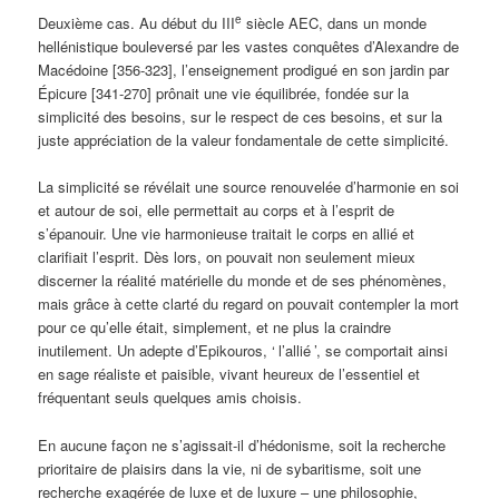
e
Deuxième cas. Au début du III
siècle AEC, dans un monde
hellénistique bouleversé par les vastes conquêtes d’Alexandre de
Macédoine [356-323], l’enseignement prodigué en son jardin par
Épicure [341-270] prônait une vie équilibrée, fondée sur la
simplicité des besoins, sur le respect de ces besoins, et sur la
juste appréciation de la valeur fondamentale de cette simplicité.
La simplicité se révélait une source renouvelée d’harmonie en soi
et autour de soi, elle permettait au corps et à l’esprit de
s’épanouir. Une vie harmonieuse traitait le corps en allié et
clarifiait l’esprit. Dès lors, on pouvait non seulement mieux
discerner la réalité matérielle du monde et de ses phénomènes,
mais grâce à cette clarté du regard on pouvait contempler la mort
pour ce qu’elle était, simplement, et ne plus la craindre
inutilement. Un adepte d’Epikouros, ‘
l’allié
’, se comportait ainsi
en sage réaliste et paisible, vivant heureux de l’essentiel et
fréquentant seuls quelques amis choisis.
En aucune façon ne s’agissait-il d’hédonisme, soit la recherche
prioritaire de plaisirs dans la vie, ni de sybaritisme, soit une
recherche exagérée de luxe et de luxure – une philosophie,