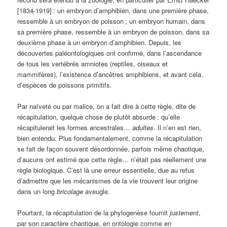
[1834-1919]
: un embryon d’amphibien, dans une première phase,
ressemble à un embryon de poisson
; un embryon humain, dans
sa première phase, ressemble à un embryon de poisson, dans sa
deuxième phase à un embryon d’amphibien. Depuis, les
découvertes paléontologiques ont confirmé, dans l’ascendance
de tous les vertébrés amniotes (reptiles, oiseaux et
mammifères), l’existence d’ancêtres amphibiens, et avant cela,
d’espèces de poissons primitifs.
Par naïveté ou par malice, on a fait dire à cette règle, dite de
récapitulation, quelque chose de plutôt absurde
: qu’elle
récapitulerait les formes ancestrales…
adultes
. Il n’en est rien,
bien entendu. Plus fondamentalement, comme la récapitulation
se fait de façon souvent désordonnée, parfois même chaotique,
d’aucuns ont estimé que cette règle… n’était pas réellement une
règle biologique. C’est là une erreur essentielle, due au refus
d’admettre que les mécanismes de la vie trouvent leur origine
dans un long
bricolage
aveugle.
Pourtant, la récapitulation de la phylogenèse fournit
justement
,
par son caractère chaotique, en ontologie comme en