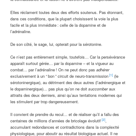
Elles réclament toutes deux des efforts soutenus. Pas étonnant,
dans ces conditions, que la plupart choisissent la voie la plus
facile et la plus immédiate
: celle de la dopamine et de
l’adrénaline.
De son côté, le sage, lui, opterait pour la sérotonine.
Ce n’est pas entièrement simple, toutefois… Car la persévérance
apparaît surtout gérée… par la dopamine – et la vigueur au
combat… par l’adrénaline
! On ne peut donc pas
adhérer
[1]
exclusivement à un “
bon
” circuit de neuro-transmission
(le
sérotoninergique), au détriment des deux autres (l’adrénergique et
le dopaminergique)… pas plus qu’on ne doit
succomber
aux
attraits des deux derniers, ainsi qu’aux tentations modernes qui
les stimulent par trop dangereusement.
Il convient de prendre du recul… et de réaliser qu’il a fallu des
[2]
centaines de millions d’années de bricolage évolutif
,
accumulant redondances et contradictions dans la complexité
physiologique, pour aboutir au résultat biologique actuel. Il ne