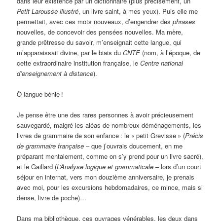
dans leur existence par un dictionnaire (plus précisément, un
Petit Larousse illustré
, un livre saint, à mes yeux). Puis elle me
permettait, avec ces mots nouveaux, d’engendrer des
phrases
nouvelles, de concevoir des pensées nouvelles. Ma mère,
grande prêtresse du savoir, m’enseignait cette langue, qui
m’apparaissait divine, par le biais du
CNTE
(nom, à l’époque, de
cette extraordinaire institution française, le
Centre national
d’enseignement à distance
).
Ô langue bénie
!
Je pense être une des rares personnes à avoir précieusement
sauvegardé, malgré les aléas de nombreux déménagements, les
livres de grammaire de son enfance
: le «
petit Grevisse
» (
Précis
de grammaire française
– que j’ouvrais doucement, en me
préparant mentalement, comme on s’y prend pour un livre sacré),
et le Gaillard (
L’Analyse logique et grammaticale
– lors d’un court
séjour en internat, vers mon douzième anniversaire, je prenais
avec moi, pour les excursions hebdomadaires, ce mince, mais si
dense, livre de poche)…
Dans ma bibliothèque, ces ouvrages vénérables, les deux dans