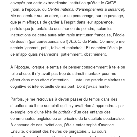
envoyés par cette extraordinaire institution qu’était le
CNTE
(nom, à l’époque, du
Centre national d’enseignement à distance
).
Me concentrer sur un arbre, sur un personnage, sur un paysage,
que je m’efforçais de garder à l’esprit dans leur apparence,
parfois que je tentais de dessiner ou de peindre, selon les
instructions de cette autre admirable institution française, l’école
de dessin (par correspondance
!)
A.B.C.
de Paris. Comme je me
sentais ignorant, petit, faible et maladroit
! Et combien l’étais-je.
Je m’appliquais néanmoins, patiemment, obstinément.
À l’époque, lorsque je tentais de penser consciemment à telle ou
telle chose, il n’y avait pas trop de stimuli mentaux pour me
gêner dans mon effort d’attention… juste une grande maladresse
cognitive et intellectuelle de ma part. Dont j’avais honte.
Parfois, je me retrouvais à devoir passer du temps dans des
situations où il me semblait qu’il n’y avait rien à apprendre… par
exemple lors d’une fête de
birthday
d’un des enfants des
communautés anglaise ou américaine de la capitale soudanaise.
À chacune de ces invitations, j’étais catastrophé d’avance.
Ensuite, c’étaient des heures de purgatoire… au cours