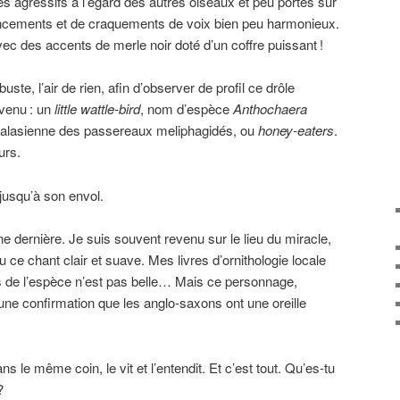
rès agressifs à l’égard des autres oiseaux et peu portés sur
rincements et de craquements de voix bien peu harmonieux.
avec des accents de merle noir doté d’un coffre puissant
!
rbuste, l’air de rien, afin d’observer de profil ce drôle
-venu
: un
little wattle-bird
, nom d’espèce
Anthochaera
stralasienne des passereaux meliphagidés, ou
honey-eaters
.
urs.
jusqu’à son envol.
e dernière. Je suis souvent revenu sur le lieu du miracle,
u ce chant clair et suave. Mes livres d’ornithologie locale
us de l’espèce n’est pas belle… Mais ce personnage,
 une confirmation que les anglo-saxons ont une oreille
 le même coin, le vit et l’entendit. Et c’est tout. Qu’es-tu
?