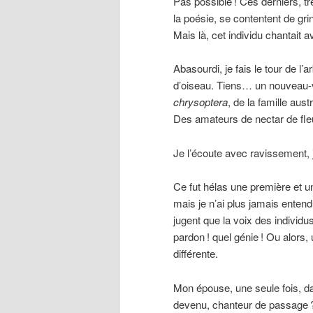
Pas possible
! Ces derniers, t
la poésie, se contentent de g
Mais là, cet individu chantait 
Abasourdi, je fais le tour de l’a
d’oiseau. Tiens… un nouveau
chrysoptera
, de la famille au
Des amateurs de nectar de fle
Je l’écoute avec ravissement, 
Ce fut hélas une première et un
mais je n’ai plus jamais entend
jugent que la voix des individ
pardon
! quel génie
! Ou alors,
différente.
Mon épouse, une seule fois, dans
devenu, chanteur de passage