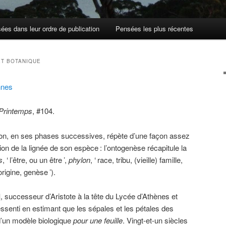
ées dans leur ordre de publication
Pensées les plus récentes
ET BOTANIQUE
nnes
 Printemps
, #104.
n, en ses phases successives, répète d’une façon assez
ution de la lignée de son espèce
: l’ontogenèse récapitule la
s
, ‘
l’être, ou un être
’,
phylon
, ‘
race, tribu, (vieille) famille,
origine, genèse
’).
 successeur d’Aristote à la tête du Lycée d’Athènes et
ressenti en estimant que les sépales et les pétales des
 d’un modèle biologique
pour une feuille
. Vingt-et-un siècles