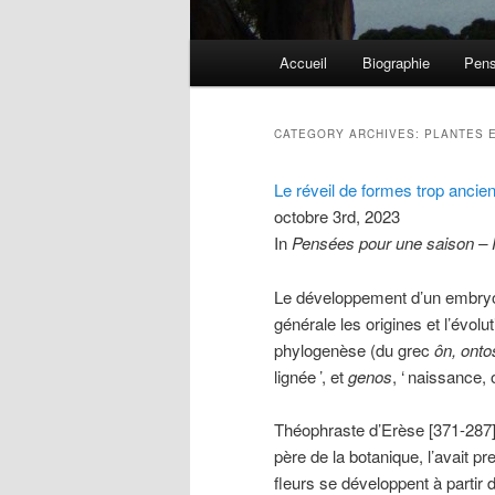
Main menu
Accueil
Biographie
Pens
Skip to primary content
Skip to secondary content
CATEGORY ARCHIVES:
PLANTES 
Le réveil de formes trop ancie
octobre 3rd, 2023
In
Pensées pour une saison –
Le développement d’un embryo
générale les origines et l’évol
phylogenèse (du grec
ôn, onto
lignée
’, et
genos
, ‘
naissance, 
Théophraste d’Erèse [371-287],
père de la botanique, l’avait p
fleurs se développent à partir