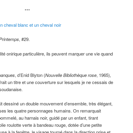
***
un cheval blanc et un cheval noir
 Printemps
, #29.
té onirique particulière, ils peuvent marquer une vie quand
mbanques
, d’Enid Blyton (
Nouvelle Bibliothèque rose
, 1965),
ffrait un titre et une couverture sur lesquels je ne cessais de
 soudanaise.
vait dessiné un double mouvement d’ensemble, très élégant,
ises les quatre personnages humains. On remarquait
ommelé, au harnais noir, guidé par un enfant, tirant
lie roulotte verte à bandeau rouge, dotée d’une petite
se à la fenêtre, le visage tourné dans la direction prise et