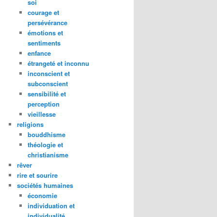
soi
courage et
persévérance
émotions et
sentiments
enfance
étrangeté et inconnu
inconscient et
subconscient
sensibilité et
perception
vieillesse
religions
bouddhisme
théologie et
christianisme
rêver
rire et sourire
sociétés humaines
économie
individuation et
individualité