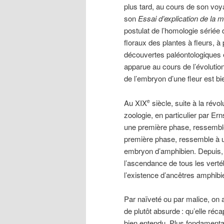
plus tard, au cours de son voya
son
Essai d’explication de la
postulat de l’homologie sériée 
floraux des plantes à fleurs, à p
découvertes paléontologiques e
apparue au cours de l’évolution
de l’embryon d’une fleur est bie
Au XIX
siècle, suite à la révo
e
zoologie, en particulier par Er
une première phase, ressembl
première phase, ressemble à 
embryon d’amphibien. Depuis, 
l’ascendance de tous les verté
l’existence d’ancêtres amphibie
Par naïveté ou par malice, on a 
de plutôt absurde
: qu’elle réc
bien entendu. Plus fondamenta