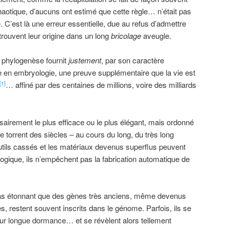
otique, d’aucuns ont estimé que cette règle… n’était pas
. C’est là une erreur essentielle, due au refus d’admettre
rouvent leur origine dans un long
bricolage
aveugle.
la phylogenèse fournit
justement
, par son caractère
 en embryologie, une preuve supplémentaire que la vie est
… affiné par des centaines de millions, voire des milliards
[1]
airement le plus efficace ou le plus élégant, mais ordonné
le torrent des siècles – au cours du long, du très long
ils cassés et les matériaux devenus superflus peuvent
logique, ils n’empêchent pas la fabrication automatique de
 pas étonnant que des gènes très anciens, même devenus
, restent souvent inscrits dans le génome. Parfois, ils se
eur longue dormance… et se révèlent alors tellement