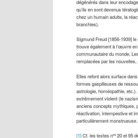
dégénérés dans leur encodage, 
qu’ils en sont devenus tératog
chez un humain adulte, la réa
branchies).
Sigmund Freud [1856-1939] le 
trouve également à l’œuvre en 
communautaire du monde. Les p
remplacées par les nouvelles, 
Elles refont alors surface dans
formes gaspilleuses de ressou
astrologie, homéopathie, etc.).
extrêmement violent (le nazisme)
anciens concepts mythiques, p
réactivation, intempestive et 
particulièrement monstrueuse.
[1]
Cf. les textes n
20 et 95 
os