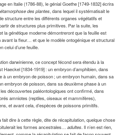
ge en Italie (1786-88), le génial Goethe [1749-1832] écrira
 métamorphose des plantes
, dans lequel il systématisait le
de structure entre les différents organes végétatifs et
artir de structures plus primitives. Par la suite, les
t la génétique moderne démontreront que la feuille est
 avant la fleur… et que le modèle ontogénique et structural
n celui d’une feuille.
lution darwinienne, ce concept fécond sera étendu à la
nst Haeckel [1834-1919]
: un embryon d’amphibien, dans
e à un embryon de poisson
; un embryon humain, dans sa
un embryon de poisson, dans sa deuxième phase à un
les découvertes paléontologiques ont confirmé, dans
brés amniotes (reptiles, oiseaux et mammifères),
ns, et avant cela, d’espèces de poissons primitifs.
fait dire à cette règle, dite de récapitulation, quelque chose
apitulerait les formes ancestrales…
adultes
. Il n’en est rien,
lement, comme la récapitulation se fait de façon souvent