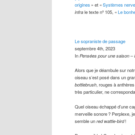
origines
» et «
Systèmes nerveu
infra
le texte n
105, «
Le bonheu
o
Le sopraniste de passage
septembre 4th, 2023
In
Pensées pour une saison –
Alors que je déambule sur notre
oiseau s’est posé dans un gr
bottlebrush
, rouges à anthères
très particulier, ne correspond
Quel oiseau échappé d’une cage 
merveille sonore
? Perplexe, j
semble un
red wattle-bird
!