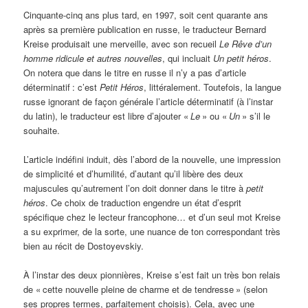
Cinquante-cinq ans plus tard, en 1997, soit cent quarante ans
après sa première publication en russe, le traducteur Bernard
Kreise produisait une merveille, avec son recueil
Le Rêve d’un
homme ridicule et autres nouvelles
, qui incluait
Un petit héros
.
On notera que dans le titre en russe il n’y a pas d’article
déterminatif
: c’est
Petit Héros
, littéralement. Toutefois, la langue
russe ignorant de façon générale l’article déterminatif (à l’instar
du latin), le traducteur est libre d’ajouter «
Le
» ou «
Un
» s’il le
souhaite.
L’article indéfini induit, dès l’abord de la nouvelle, une impression
de simplicité et d’humilité, d’autant qu’il libère des deux
majuscules qu’autrement l’on doit donner dans le titre à
petit
héros
. Ce choix de traduction engendre un état d’esprit
spécifique chez le lecteur francophone… et d’un seul mot Kreise
a su exprimer, de la sorte, une nuance de ton correspondant très
bien au récit de Dostoyevskiy.
À l’instar des deux pionnières, Kreise s’est fait un très bon relais
de «
cette nouvelle pleine de charme et de tendresse
» (selon
ses propres termes, parfaitement choisis). Cela, avec une