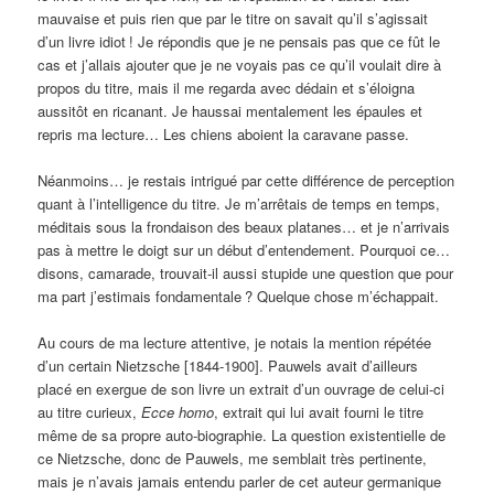
mauvaise et puis rien que par le titre on savait qu’il s’agissait
d’un livre idiot
! Je répondis que je ne pensais pas que ce fût le
cas et j’allais ajouter que je ne voyais pas ce qu’il voulait dire à
propos du titre, mais il me regarda avec dédain et s’éloigna
aussitôt en ricanant. Je haussai mentalement les épaules et
repris ma lecture… Les chiens aboient la caravane passe.
Néanmoins… je restais intrigué par cette différence de perception
quant à l’intelligence du titre. Je m’arrêtais de temps en temps,
méditais sous la frondaison des beaux platanes… et je n’arrivais
pas à mettre le doigt sur un début d’entendement. Pourquoi ce…
disons, camarade, trouvait-il aussi stupide une question que pour
ma part j’estimais fondamentale
? Quelque chose m’échappait.
Au cours de ma lecture attentive, je notais la mention répétée
d’un certain Nietzsche [1844-1900]. Pauwels avait d’ailleurs
placé en exergue de son livre un extrait d’un ouvrage de celui-ci
au titre curieux,
Ecce homo
, extrait qui lui avait fourni le titre
même de sa propre auto-biographie. La question existentielle de
ce Nietzsche, donc de Pauwels, me semblait très pertinente,
mais je n’avais jamais entendu parler de cet auteur germanique