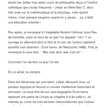
durant les (hélas trop rares) cours de philosophie reçus à l’institut
catholique que j’avais fréquenté – j’étais en filière Bac C, donc
très axée sur la mathématique et la physique, mais quand
même, c’est presque saugrenu quand on y pense… ça, c’était
une éducation orientée
!
Peu après, je remarquai à l’inégalable librairie Unilivres (sise Rue
de-Candolle, juste en face de ce que l’on appelait “
Uni I
”) un
ouvrage en allemand dont le titre et le nom de l’auteur captèrent
aussitôt mon attention
:
Ecce homo
, de Nietzsche (1888). Puis je
remarquai le sous-titre
: “
Wie man wird, was man ist
”.
Comment l’on devient ce que l’on est.
En un éclair, je compris.
Dans les décennies qui suivraient, j’allais découvrir avec ce
penseur atypique et fécond un univers intellectuel foisonnant et
stimulant. Le sous-titre de son auto-biographie
Ecce homo
reprenait une partie de l’incipit au chapitre II.9 de celle-ci. Je
noterais au cours de mes lectures nietzschéennes que l’auteur