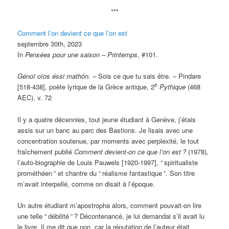
***
Comment l’on devient ce que l’on est
septembre 30th, 2023
In
Pensées pour une saison – Printemps
, #101.
Génoï oïos éssi mathôn.
– Sois ce que tu sais être. – Pindare
e
[518-438], poète lyrique de la Grèce antique, 2
Pythique
(468
AEC), v. 72
Il y a quatre décennies, tout jeune étudiant à Genève, j’étais
assis sur un banc au parc des Bastions. Je lisais avec une
concentration soutenue, par moments avec perplexité, le tout
fraîchement publié
Comment devient-on ce que l’on est
?
(1978),
l’auto-biographie de Louis Pauwels [1920-1997], “
spiritualiste
prométhéen
” et chantre du “
réalisme fantastique
”. Son titre
m’avait interpellé, comme on disait à l’époque.
Un autre étudiant m’apostropha alors, comment pouvait-on lire
une telle “
débilité
”
? Décontenancé, je lui demandai s’il avait lu
le livre. Il me dit que non, car la réputation de l’auteur était