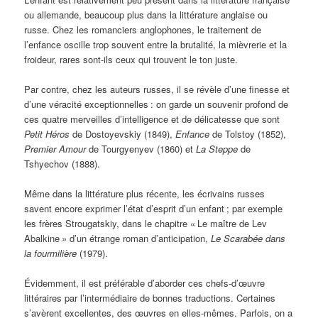
ou allemande, beaucoup plus dans la littérature anglaise ou
russe. Chez les romanciers anglophones, le traitement de
l’enfance oscille trop souvent entre la brutalité, la mièvrerie et la
froideur, rares sont-ils ceux qui trouvent le ton juste.
Par contre, chez les auteurs russes, il se révèle d’une finesse et
d’une véracité exceptionnelles
: on garde un souvenir profond de
ces quatre merveilles d’intelligence et de délicatesse que sont
Petit Héros
de Dostoyevskiy (1849),
Enfance
de Tolstoy (1852),
Premier Amour
de Tourgyenyev (1860) et
La Steppe
de
Tshyechov (1888).
Même dans la littérature plus récente, les écrivains russes
savent encore exprimer l’état d’esprit d’un enfant
; par exemple
les frères Strougatskiy, dans le chapitre «
Le maître de Lev
Abalkine
» d’un étrange roman d’anticipation,
Le Scarabée dans
la fourmilière
(1979).
Évidemment, il est préférable d’aborder ces chefs-d’œuvre
littéraires par l’intermédiaire de bonnes traductions. Certaines
s’avèrent excellentes, des œuvres en elles-mêmes. Parfois, on a