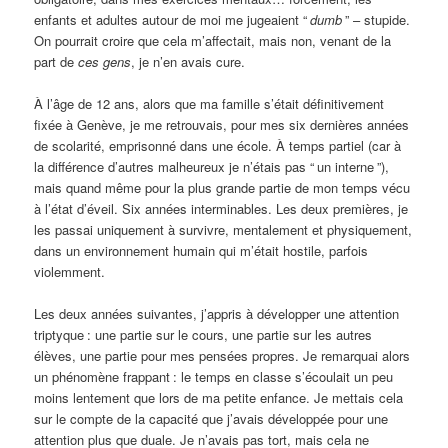
enfants et adultes autour de moi me jugeaient “
dumb
” – stupide.
On pourrait croire que cela m’affectait, mais non, venant de la
part de
ces gens
, je n’en avais cure.
À l’âge de 12 ans, alors que ma famille s’était définitivement
fixée à Genève, je me retrouvais, pour mes six dernières années
de scolarité, emprisonné dans une école. À temps partiel (car à
la différence d’autres malheureux je n’étais pas “
un interne
”),
mais quand même pour la plus grande partie de mon temps vécu
à l’état d’éveil. Six années interminables. Les deux premières, je
les passai uniquement à survivre, mentalement et physiquement,
dans un environnement humain qui m’était hostile, parfois
violemment.
Les deux années suivantes, j’appris à développer une attention
triptyque
: une partie sur le cours, une partie sur les autres
élèves, une partie pour mes pensées propres. Je remarquai alors
un phénomène frappant
: le temps en classe s’écoulait un peu
moins lentement que lors de ma petite enfance. Je mettais cela
sur le compte de la capacité que j’avais développée pour une
attention plus que duale. Je n’avais pas tort, mais cela ne