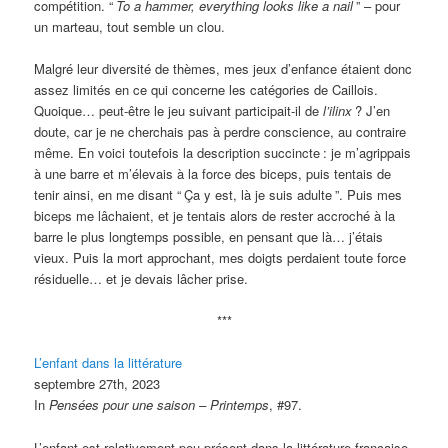
compétition. “
To a hammer, everything looks like a nail
” – pour
un marteau, tout semble un clou.
Malgré leur diversité de thèmes, mes jeux d’enfance étaient donc
assez limités en ce qui concerne les catégories de Caillois.
Quoique… peut-être le jeu suivant participait-il de
l’ilinx
? J’en
doute, car je ne cherchais pas à perdre conscience, au contraire
même. En voici toutefois la description succincte
: je m’agrippais
à une barre et m’élevais à la force des biceps, puis tentais de
tenir ainsi, en me disant “
Ça y est, là je suis adulte
”. Puis mes
biceps me lâchaient, et je tentais alors de rester accroché à la
barre le plus longtemps possible, en pensant que là… j’étais
vieux. Puis la mort approchant, mes doigts perdaient toute force
résiduelle… et je devais lâcher prise.
***
L’enfant dans la littérature
septembre 27th, 2023
In
Pensées pour une saison – Printemps
, #97.
L’enfant est relativement peu présent dans la littérature française