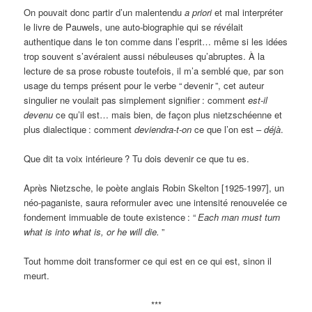
On pouvait donc partir d’un malentendu
a priori
et mal interpréter
le livre de Pauwels, une auto-biographie qui se révélait
authentique dans le ton comme dans l’esprit… même si les idées
trop souvent s’avéraient aussi nébuleuses qu’abruptes. À la
lecture de sa prose robuste toutefois, il m’a semblé que, par son
usage du temps présent pour le verbe “
devenir
”, cet auteur
singulier ne voulait pas simplement signifier
: comment
est-il
devenu
ce qu’il est… mais bien, de façon plus nietzschéenne et
plus dialectique
: comment
deviendra-t-on
ce que l’on est –
déjà
.
Que dit ta voix intérieure
? Tu dois devenir ce que tu es.
Après Nietzsche, le poète anglais Robin Skelton [1925-1997], un
néo-paganiste, saura reformuler avec une intensité renouvelée ce
fondement immuable de toute existence
: “
Each man must turn
what is into what is, or he will die.
”
Tout homme doit transformer ce qui est en ce qui est, sinon il
meurt.
***