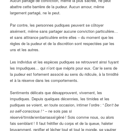
Aucun partage de conviction, même la plus sacrée, ne peut
abattre cette barrière de la pudeur. Aucun amour, même
largement partagé, ne le peut.
Par contre, les personnes pudiques peuvent se côtoyer
aisément, même sans partager aucune conviction particulière…
et sans attirance particulière entre elles – du moment que les
règles de la pudeur et de la discrétion sont respectées par les
uns et les autres.
Les individus et les espèces pudiques se retrouvent ainsi fuyant
les impudiques… qui n’ont que mépris pour eux. Car le sens de
la pudeur est fortement associé au sens du ridicule, à la timidité
et à la réserve dans les comportements.
Sentiments délicats que désapprouvent, vivement, les
impudiques. Depuis quelques décennies, les timides et les
pudiques se voient, en toute occasion, intimer l’ordre
: “
Don’t be
so self-conscious
!
” – ne sois pas si
réservé/timide/embarrassé/gêné
! Sois comme nous, ou alors
fais semblant
! Il faut frétiller du corps et de la queue, haleter
bruyamment, renifler et lécher tout et tout le monde, se vautrer