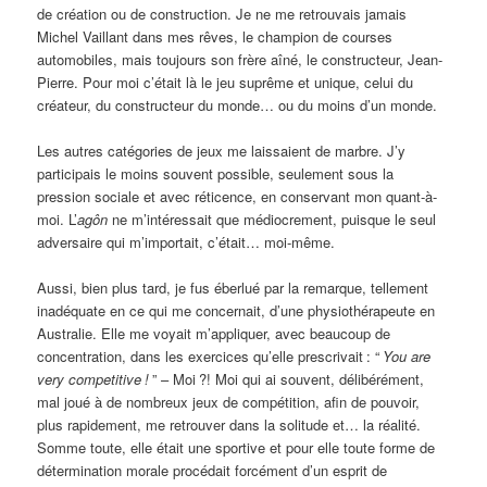
de création ou de construction. Je ne me retrouvais jamais
Michel Vaillant dans mes rêves, le champion de courses
automobiles, mais toujours son frère aîné, le constructeur, Jean-
Pierre. Pour moi c’était là le jeu suprême et unique, celui du
créateur, du constructeur du monde… ou du moins d’un monde.
Les autres catégories de jeux me laissaient de marbre. J’y
participais le moins souvent possible, seulement sous la
pression sociale et avec réticence, en conservant mon quant-à-
moi. L’
agôn
ne m’intéressait que médiocrement, puisque le seul
adversaire qui m’importait, c’était… moi-même.
Aussi, bien plus tard, je fus éberlué par la remarque, tellement
inadéquate en ce qui me concernait, d’une physiothérapeute en
Australie. Elle me voyait m’appliquer, avec beaucoup de
concentration, dans les exercices qu’elle prescrivait
: “
You are
very competitive
!
” – Moi
?! Moi qui ai souvent, délibérément,
mal joué à de nombreux jeux de compétition, afin de pouvoir,
plus rapidement, me retrouver dans la solitude et… la réalité.
Somme toute, elle était une sportive et pour elle toute forme de
détermination morale procédait forcément d’un esprit de