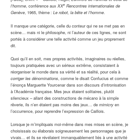
e
l’homme
, conférence aux
XX
Rencontres internationales de
Genève
, 1965, thème
:
Le robot, la bête et l’homme
.
Il manque une catégorie, celle du conteur qui ne se met pas en
scène… mais ni le philosophe, ni l’auteur de ces lignes, ne sont
portés à considérer une telle activité comme un jeu proprement
dit.
Quoi qu’il en soit, mes propres activités, imaginaires ou réelles,
toujours pratiquées avec un sérieux extrême, consistaient à
réorganiser le monde dans sa vérité et sa réalité, pour cela à
corriger les dénominations
, comme le disait Confucius et comme
l’énonça Marguerite Yourcenar dans son discours d’intronisation
à l’Académie française. Mes jeux étaient solitaires, plutôt
silencieux – allant des constructions de mécano à la simple
rêverie, ils n’en étaient pas moins des jeux… de
mimicry
en
l’occurrence, pour reprendre l’expression de Caillois.
Lorsque je m’impliquais moi-même dans mes mises en scène, je
choisissais ou élaborais soigneusement les personnages que je
vivais… et ils se révélaient immanquablement liés à une activité