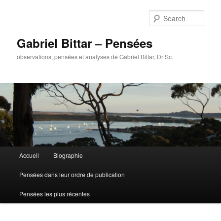
Sear
Gabriel Bittar – Pensées
observations, pensées et analyses de Gabriel Bittar, Dr Sc.
Main menu
Accueil
Biographie
Skip to primary content
Skip to secondary content
Pensées dans leur ordre de publication
Pensées les plus récentes