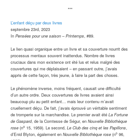
***
L’enfant déçu par deux livres
septembre 23rd, 2023
In
Pensées pour une saison – Printemps
, #89.
Le lien quasi organique entre un livre et sa couverture nourrit des
processus mentaux souvent inattendus. Nombre de livres
cruciaux dans mon existence ont été lus et relus malgré des
couvertures qui me déplaisaient – en passant outre, j’avais
appris de cette façon, très jeune, à faire la part des choses.
Le phénomène inverse, moins fréquent, causait une difficulté
d’un autre ordre. Deux couvertures de livres avaient ainsi
beaucoup plu au petit enfant… mais leur contenu m’avait
cruellement déçu. De fait, j’avais éprouvé un véritable sentiment
de tromperie sur la marchandise. Le premier avait été
La Fortune
de Gaspard
, de la Comtesse de Ségur, en
Nouvelle Bibliothèque
o
rose
(n
15, 1959). Le second,
Le Club des cinq et les Papillons
,
o
d’Enid Blyton, également en
Nouvelle Bibliothèque rose
(n
96,