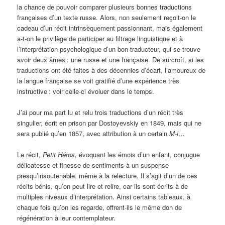
la chance de pouvoir comparer plusieurs bonnes traductions
françaises d’un texte russe. Alors, non seulement reçoit-on le
cadeau d’un récit intrinsèquement passionnant, mais également
a-t-on le privilège de participer au filtrage linguistique et à
l’interprétation psychologique d’un bon traducteur, qui se trouve
avoir deux âmes
: une russe et une française. De surcroît, si les
traductions ont été faites à des décennies d’écart, l’amoureux de
la langue française se voit gratifié d’une expérience très
instructive
: voir celle-ci évoluer dans le temps.
J’ai pour ma part lu et relu trois traductions d’un récit très
singulier, écrit en prison par Dostoyevskiy en 1849, mais qui ne
sera publié qu’en 1857, avec attribution à un certain
M-i
…
Le récit,
Petit Héros
, évoquant les émois d’un enfant, conjugue
délicatesse et finesse de sentiments à un suspense
presqu’insoutenable, même à la relecture. Il s’agit d’un de ces
récits bénis, qu’on peut lire et relire, car ils sont écrits à de
multiples niveaux d’interprétation. Ainsi certains tableaux, à
chaque fois qu’on les regarde, offrent-ils le même don de
régénération à leur contemplateur.