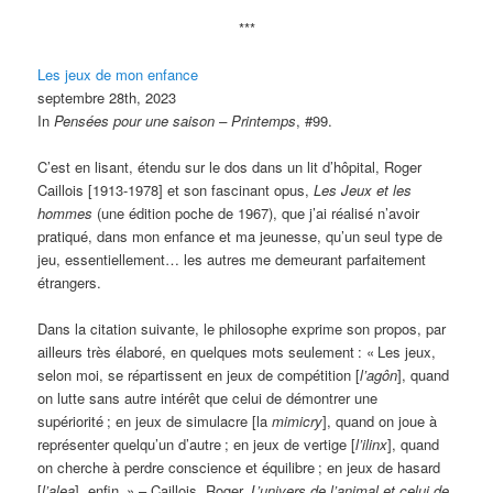
***
Les jeux de mon enfance
septembre 28th, 2023
In
Pensées pour une saison – Printemps
, #99.
C’est en lisant, étendu sur le dos dans un lit d’hôpital, Roger
Caillois [1913-1978] et son fascinant opus,
Les Jeux et les
hommes
(une édition poche de 1967), que j’ai réalisé n’avoir
pratiqué, dans mon enfance et ma jeunesse, qu’un seul type de
jeu, essentiellement… les autres me demeurant parfaitement
étrangers.
Dans la citation suivante, le philosophe exprime son propos, par
ailleurs très élaboré, en quelques mots seulement
: «
Les jeux,
selon moi, se répartissent en jeux de compétition [
l’agôn
], quand
on lutte sans autre intérêt que celui de démontrer une
supériorité
; en jeux de simulacre [la
mimicry
], quand on joue à
représenter quelqu’un d’autre
; en jeux de vertige [
l’ilinx
], quand
on cherche à perdre conscience et équilibre
; en jeux de hasard
[
l’alea
], enfin.
» – Caillois, Roger,
L’univers de l’animal et celui de