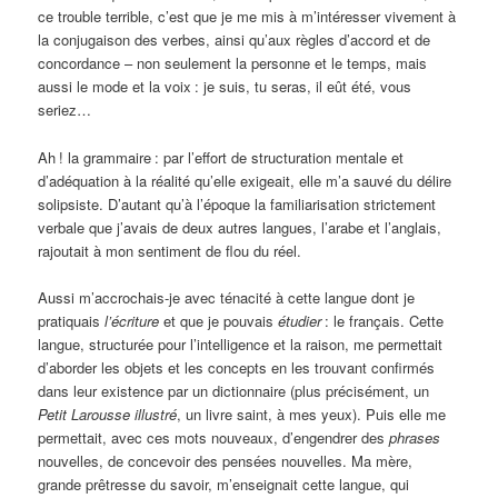
ce trouble terrible, c’est que je me mis à m’intéresser vivement à
la conjugaison des verbes, ainsi qu’aux règles d’accord et de
concordance – non seulement la personne et le temps, mais
aussi le mode et la voix
: je suis, tu seras, il eût été, vous
seriez…
Ah
! la grammaire
: par l’effort de structuration mentale et
d’adéquation à la réalité qu’elle exigeait, elle m’a sauvé du délire
solipsiste. D’autant qu’à l’époque la familiarisation strictement
verbale que j’avais de deux autres langues, l’arabe et l’anglais,
rajoutait à mon sentiment de flou du réel.
Aussi m’accrochais-je avec ténacité à cette langue dont je
pratiquais
l’écriture
et que je pouvais
étudier
: le français. Cette
langue, structurée pour l’intelligence et la raison, me permettait
d’aborder les objets et les concepts en les trouvant confirmés
dans leur existence par un dictionnaire (plus précisément, un
Petit Larousse illustré
, un livre saint, à mes yeux). Puis elle me
permettait, avec ces mots nouveaux, d’engendrer des
phrases
nouvelles, de concevoir des pensées nouvelles. Ma mère,
grande prêtresse du savoir, m’enseignait cette langue, qui