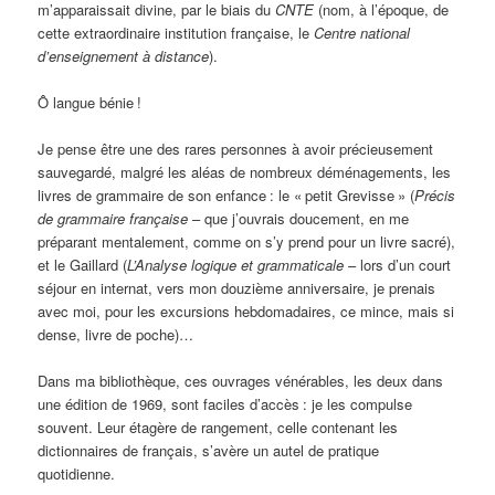
m’apparaissait divine, par le biais du
CNTE
(nom, à l’époque, de
cette extraordinaire institution française, le
Centre national
d’enseignement à distance
).
Ô langue bénie
!
Je pense être une des rares personnes à avoir précieusement
sauvegardé, malgré les aléas de nombreux déménagements, les
livres de grammaire de son enfance
: le «
petit Grevisse
» (
Précis
de grammaire française
– que j’ouvrais doucement, en me
préparant mentalement, comme on s’y prend pour un livre sacré),
et le Gaillard (
L’Analyse logique et grammaticale
– lors d’un court
séjour en internat, vers mon douzième anniversaire, je prenais
avec moi, pour les excursions hebdomadaires, ce mince, mais si
dense, livre de poche)…
Dans ma bibliothèque, ces ouvrages vénérables, les deux dans
une édition de 1969, sont faciles d’accès
: je les compulse
souvent. Leur étagère de rangement, celle contenant les
dictionnaires de français, s’avère un autel de pratique
quotidienne.