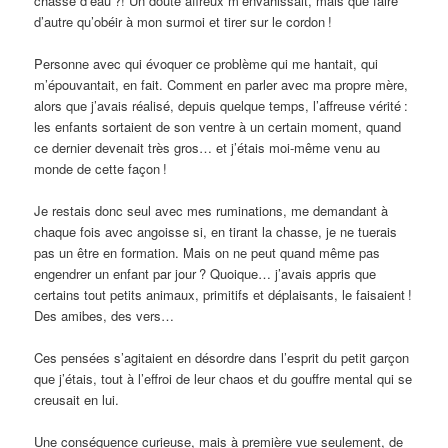
chasse d’eau
?! Un doute affreux m’envahissait, mais que faire
d’autre qu’obéir à mon surmoi et tirer sur le cordon
!
Personne avec qui évoquer ce problème qui me hantait, qui
m’épouvantait, en fait. Comment en parler avec ma propre mère,
alors que j’avais réalisé, depuis quelque temps, l’affreuse vérité
:
les enfants sortaient de son ventre à un certain moment, quand
ce dernier devenait très gros… et j’étais moi-même venu au
monde de cette façon
!
Je restais donc seul avec mes ruminations, me demandant à
chaque fois avec angoisse si, en tirant la chasse, je ne tuerais
pas un être en formation. Mais on ne peut quand même pas
engendrer un enfant par jour
? Quoique… j’avais appris que
certains tout petits animaux, primitifs et déplaisants, le faisaient
!
Des amibes, des vers…
Ces pensées s’agitaient en désordre dans l’esprit du petit garçon
que j’étais, tout à l’effroi de leur chaos et du gouffre mental qui se
creusait en lui.
Une conséquence curieuse, mais à première vue seulement, de