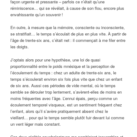
façon urgente et pressante – parfois ce n’était qu’une
réminiscence… qui se révélait, à cause de son flou, encore plus
envahissante qu’un souvenir
!
En outre, à mesure que la mémoire, consciente ou inconsciente,
se stratifiait… le temps s’écoulait de plus en plus vite. À partir de
l’âge de trente-six ans, c’était net
: il commençait à me filer entre
les doigts.
J’optais alors pour une hypothèse, une loi de quasi
proportionnalité entre le poids mnésique et la perception de
l’écoulement du temps
: chez un adulte de trente-six ans, le
temps s’écoulerait environ six fois plus vite que chez un enfant
de six ans. Aussi ces périodes de vide mental, où le temps
semble se dérouler trop lentement, s’avèrent-elles de moins en
moins fréquentes avec l’âge. L’ennui épais, perçu comme un
écoulement temporel visqueux, est un sentiment fréquent chez
l’enfant, alors qu’il s’avère pratiquement absent chez le
vieillard… pour qui le temps semble plutôt fuir devant lui comme
un vent léger mais constant.
Ces deux réalités psychologiques me semblaient inexorables et