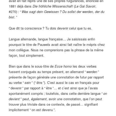
avait en fait repris une de ses propres fulgurances, énoncée en
1881 déjà dans
Die fröhliche Wissenschaft
(
Le Gai Savoir
,
#270)
: “
Was sagt dein Gewissen
? Du sollst der werden, der du
bist.
”
Que dit ta conscience
? Tu dois devenir celui que tu es.
Langue allemande, langue française… Je saisissais enfin
pourquoi le titre de Pauwels avait ainsi fait naître le mépris chez
mon collègue. Nous ne comprenions pas la phrase de la même
façon, tout simplement.
Bien que dans le sous-titre de
Ecce homo
les deux verbes
fussent conjugués au temps présent, en allemand “
werden
”
présente de façon générale une connotation de futur par rapport
au verbe “
sein
” (“
être
”). C’est aussi le cas en français pour
“
devenir
” par rapport à “
être
”… et c’est ainsi que je l’avais
spontanément compris
; toutefois, dans cette dernière langue “
on
devient
” peut,
également
, avoir une connotation, que l’on peut
trouver plus triviale dans ce contexte, de passé… signifiant
implicitement “
on est devenu
”.