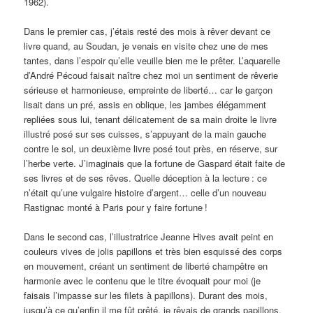
1962).
Dans le premier cas, j’étais resté des mois à rêver devant ce
livre quand, au Soudan, je venais en visite chez une de mes
tantes, dans l’espoir qu’elle veuille bien me le prêter. L’aquarelle
d’André Pécoud faisait naître chez moi un sentiment de rêverie
sérieuse et harmonieuse, empreinte de liberté… car le garçon
lisait dans un pré, assis en oblique, les jambes élégamment
repliées sous lui, tenant délicatement de sa main droite le livre
illustré posé sur ses cuisses, s’appuyant de la main gauche
contre le sol, un deuxième livre posé tout près, en réserve, sur
l’herbe verte. J’imaginais que la fortune de Gaspard était faite de
ses livres et de ses rêves. Quelle déception à la lecture
: ce
n’était qu’une vulgaire histoire d’argent… celle d’un nouveau
Rastignac monté à Paris pour y faire fortune
!
Dans le second cas, l’illustratrice Jeanne Hives avait peint en
couleurs vives de jolis papillons et très bien esquissé des corps
en mouvement, créant un sentiment de liberté champêtre en
harmonie avec le contenu que le titre évoquait pour moi (je
faisais l’impasse sur les filets à papillons). Durant des mois,
jusqu’à ce qu’enfin il me fût prêté, je rêvais de grands papillons,