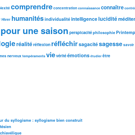
comprendre
connaître
lexité
concentration
connaissance
contrô
humanités
lucidité
intelligence
médite
individualité
r
Hiver
pour une saison
Printem
perspicacité
philosophie
logie
réfléchir
sagesse
réalité
sagacité
réflexion
savoir
vie
émotions
être
vérité
mes nerveux
tempéraments
étudier
r du syllogisme : syllogisme bien construit
tésien
achiavélique