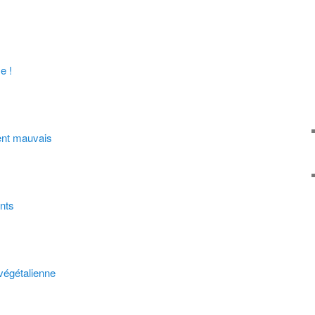
e !
nt mauvais
nts
végétalienne