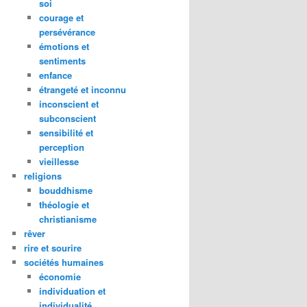
soi
courage et
persévérance
émotions et
sentiments
enfance
étrangeté et inconnu
inconscient et
subconscient
sensibilité et
perception
vieillesse
religions
bouddhisme
théologie et
christianisme
rêver
rire et sourire
sociétés humaines
économie
individuation et
individualité