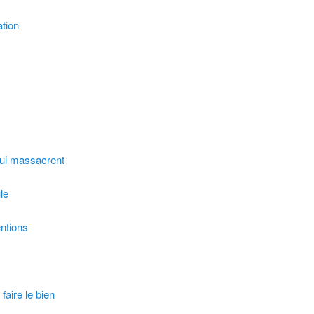
ation
 qui massacrent
le
entions
faire le bien