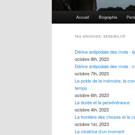
Main menu
Accueil
Biographie
Pens
Skip to primary content
Skip to secondary content
TAG ARCHIVES:
SENSIBILITÉ
Dérive antipodale des mots : é
octobre 8th, 2023
Dérive antipodale des mots : 
octobre 7th, 2023
Le poids de la mémoire, la con
temps
octobre 6th, 2023
La durée et la persévérance
octobre 4th, 2023
La frontière des choses et le 
octobre 1st, 2023
La cicatrice d’un moment