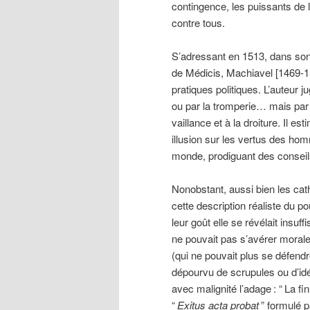
contingence, les puissants de 
contre tous.
S’adressant en 1513, dans so
de Médicis, Machiavel [1469-152
pratiques politiques. L’auteur j
ou par la tromperie… mais par l
vaillance et à la droiture. Il es
illusion sur les vertus des ho
monde, prodiguant des conseils 
Nonobstant, aussi bien les cat
cette description réaliste du p
leur goût elle se révélait insuf
ne pouvait pas s’avérer morale.
(qui ne pouvait plus se défendr
dépourvu de scrupules ou d’id
avec malignité l’adage
: “
La fi
“
Exitus acta probat
” formulé p