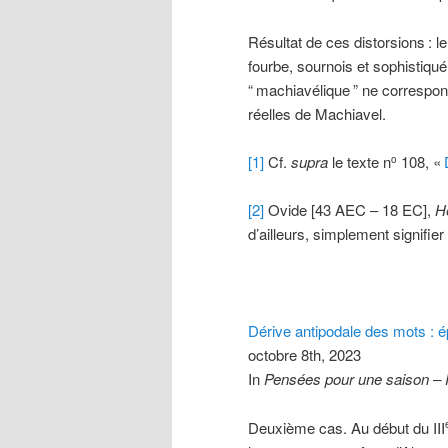
Résultat de ces distorsions
: 
fourbe, sournois et sophistiqué
“
machiavélique
” ne correspond
réelles de Machiavel.
[1]
Cf.
supra
le texte n
108, «
o
[2]
Ovide [43 AEC – 18 EC],
H
d’ailleurs, simplement signifier 
Dérive antipodale des mots : é
octobre 8th, 2023
In
Pensées pour une saison –
Deuxième cas. Au début du III