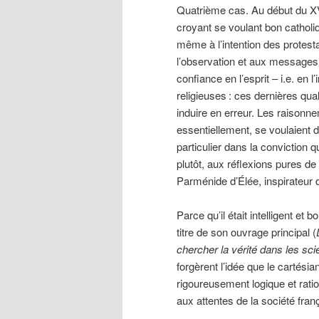
Quatrième cas. Au début du X
croyant se voulant bon catholi
même à l’intention des protestan
l’observation et aux messages 
confiance en l’esprit – i.e. en 
religieuses
: ces dernières qu
induire en erreur. Les raisonn
essentiellement, se voulaient d
particulier dans la conviction q
plutôt, aux réflexions pures de
Parménide d’Élée, inspirateur 
Parce qu’il était intelligent et
titre de son ouvrage principal (
chercher la vérité dans les sc
forgèrent l’idée que le cartés
rigoureusement logique et rati
aux attentes de la société franç