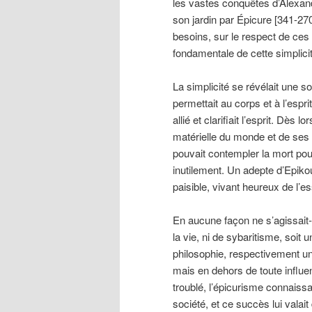
les vastes conquêtes d’Alexan
son jardin par Épicure [341-270
besoins, sur le respect de ces 
fondamentale de cette simplici
La simplicité se révélait une s
permettait au corps et à l’espri
allié et clarifiait l’esprit. Dès
matérielle du monde et de ses
pouvait contempler la mort pour
inutilement. Un adepte d’Epikou
paisible, vivant heureux de l’e
En aucune façon ne s’agissait-i
la vie, ni de sybaritisme, soit
philosophie, respectivement un
mais en dehors de toute influe
troublé, l’épicurisme connaiss
société, et ce succès lui valai