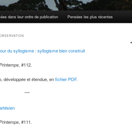
ées dans leur ordre de publication
Pensées les plus récentes
 OBSERVATION
ur du syllogisme : syllogisme bien construit
 Printemps
, #112.
b, développée et étendue, en
fichier PDF
.
***
artésien
 Printemps
, #111.