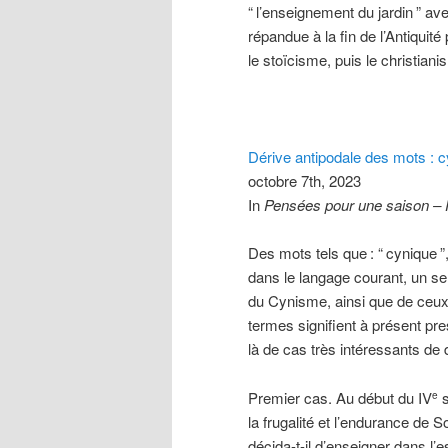
“
l’enseignement du jardin
” av
répandue à la fin de l’Antiquit
le stoïcisme, puis le christiani
Dérive antipodale des mots : 
octobre 7th, 2023
In
Pensées pour une saison –
Des mots tels que
: “
cynique
”
dans le langage courant, un s
du Cynisme, ainsi que de ceux
termes signifient à présent pre
là de cas très intéressants de d
Premier cas. Au début du IV
s
e
la frugalité et l’endurance de 
décida-t-il d’enseigner dans l’