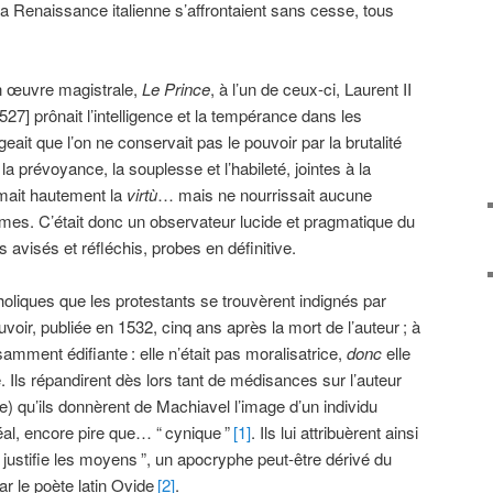
la Renaissance italienne s’affrontaient sans cesse, tous
n œuvre magistrale,
Le Prince
, à l’un de ceux-ci, Laurent II
7] prônait l’intelligence et la tempérance dans les
ugeait que l’on ne conservait pas le pouvoir par la brutalité
a prévoyance, la souplesse et l’habileté, jointes à la
timait hautement la
virtù
… mais ne nourrissait aucune
mmes. C’était donc un observateur lucide et pragmatique du
avisés et réfléchis, probes en définitive.
holiques que les protestants se trouvèrent indignés par
ouvoir, publiée en 1532, cinq ans après la mort de l’auteur
; à
fisamment édifiante
: elle n’était pas moralisatrice,
donc
elle
 Ils répandirent dès lors tant de médisances sur l’auteur
e) qu’ils donnèrent de Machiavel l’image d’un individu
éal, encore pire que… “
cynique
”
[1]
. Ils lui attribuèrent ainsi
n justifie les moyens
”, un apocryphe peut-être dérivé du
ar le poète latin Ovide
[2]
.