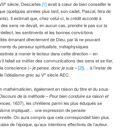
VII
siècle, Descartes
[1]
avait à cœur de bien conseiller le
e
que (quelques années plus tard, son cadet, Pascal, fera de
ts). Il estimait que, chez celui-ci, le crédit accordé à
des sens ne devait, en aucun cas, prendre le pas sur la
l’intellect, les sentiments et les bonnes convictions
alités émanant
directement
de Dieu, par là ne pouvant
ements du penseur spiritualiste, métaphysiques
estinés à mener le lecteur dans cette direction – en
u’il fallait se méfier des communications des sens et se fier,
 la conscience («
je pense, donc je suis
»
[2]
)… à l’instar de
de l’idéalisme grec au V
siècle AEC.
e
 bon mathématicien, également en raison du titre et du sous-
Discours de la méthode –
Pour bien conduire sa raison et
iences
, 1637), les chrétiens parmi les plus éduqués se
ianisme impliquait… une expression de pensée
onnelle. On aura compris que cela correspondait bien plus
aise de l’époque, qu’aux intentions effectives de l’auteur.