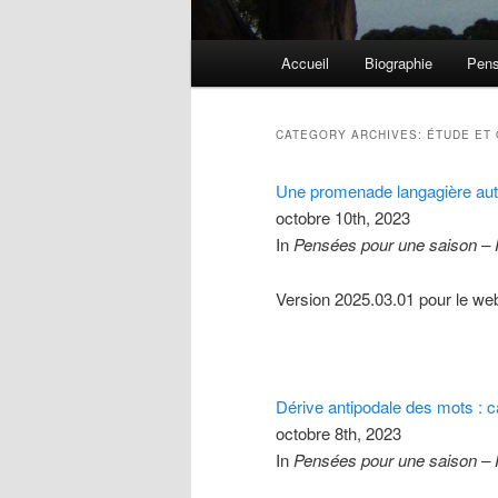
Main menu
Accueil
Biographie
Pens
Skip to primary content
Skip to secondary content
CATEGORY ARCHIVES:
ÉTUDE ET
Une promenade langagière auto
octobre 10th, 2023
In
Pensées pour une saison –
Version 2025.03.01 pour le we
Dérive antipodale des mots : c
octobre 8th, 2023
In
Pensées pour une saison –