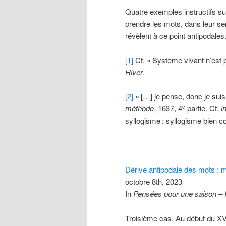
Quatre exemples instructifs s
prendre les mots, dans leur se
révèlent à ce point antipodales
[1]
Cf. «
Système vivant n’est
Hiver
.
[2]
«
[…] je pense, donc je suis
méthode
, 1637, 4
partie. Cf.
i
e
syllogisme
: syllogisme bien co
Dérive antipodale des mots : 
octobre 8th, 2023
In
Pensées pour une saison –
Troisième cas. Au début du XV