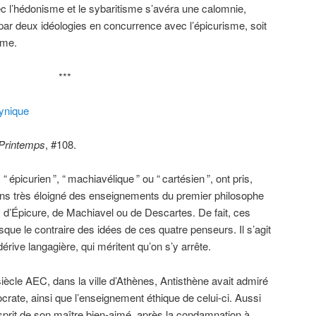
ec l’hédonisme et le sybaritisme s’avéra une calomnie,
é par deux idéologies en concurrence avec l’épicurisme, soit
sme.
***
cynique
 Printemps
, #108.
, “
épicurien
”, “
machiavélique
” ou “
cartésien
”, ont pris,
ens très éloigné des enseignements du premier philosophe
 d’Épicure, de Machiavel ou de Descartes. De fait, ces
sque le contraire des idées de ces quatre penseurs. Il s’agit
érive langagière, qui méritent qu’on s’y arrête.
iècle AEC, dans la ville d’Athènes, Antisthène avait admiré
Socrate, ainsi que l’enseignement éthique de celui-ci. Aussi
esprit de son maître bien-aimé, après la condamnation à