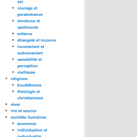
soi
courage et
persévérance
émotions et
sentiments
enfance
étrangeté et inconnu
inconscient et
subconscient
sensibilité et
perception
vieillesse
religions
bouddhisme
théologie et
christianisme
rêver
rire et sourire
sociétés humaines
économie
individuation et
individualité