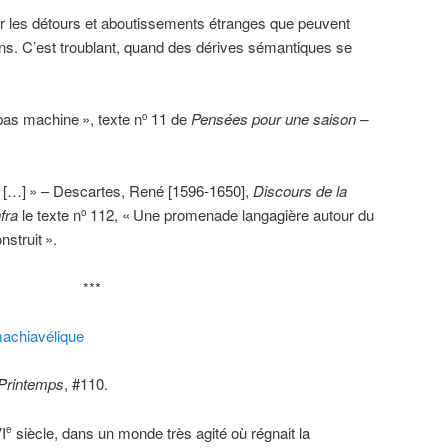
ur les détours et aboutissements étranges que peuvent
ns. C’est troublant, quand des dérives sémantiques se
.
 pas machine
», texte n
11 de
Pensées pour une saison –
o
 […]
» – Descartes, René [1596-1650],
Discours de la
nfra
le texte n
112, «
Une promenade langagière autour du
o
nstruit
».
***
machiavélique
 Printemps
, #110.
I
siècle, dans un monde très agité où régnait la
e