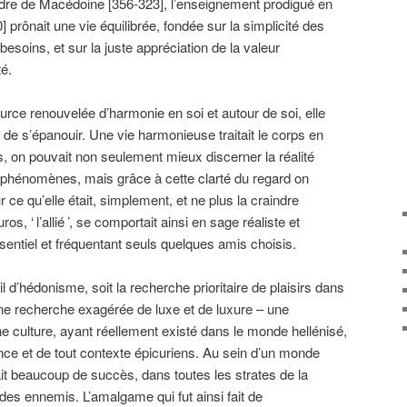
dre de Macédoine [356-323], l’enseignement prodigué en
] prônait une vie équilibrée, fondée sur la simplicité des
besoins, et sur la juste appréciation de la valeur
té.
ource renouvelée d’harmonie en soi et autour de soi, elle
t de s’épanouir. Une vie harmonieuse traitait le corps en
 lors, on pouvait non seulement mieux discerner la réalité
 phénomènes, mais grâce à cette clarté du regard on
 ce qu’elle était, simplement, et ne plus la craindre
ros, ‘
l’allié
’, se comportait ainsi en sage réaliste et
ssentiel et fréquentant seuls quelques amis choisis.
l d’hédonisme, soit la recherche prioritaire de plaisirs dans
 une recherche exagérée de luxe et de luxure – une
e culture, ayant réellement existé dans le monde hellénisé,
nce et de tout contexte épicuriens. Au sein d’un monde
ait beaucoup de succès, dans toutes les strates de la
t des ennemis. L’amalgame qui fut ainsi fait de