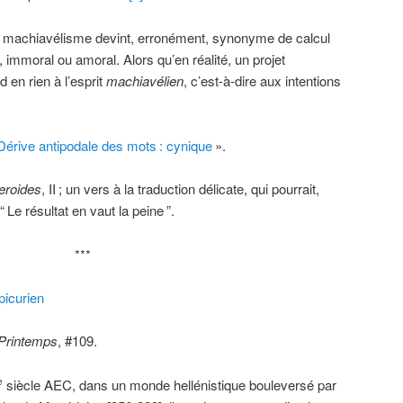
le machiavélisme devint, erronément, synonyme de calcul
, immoral ou amoral. Alors qu’en réalité, un projet
 en rien à l’esprit
machiavélien
, c’est-à-dire aux intentions
Dérive antipodale des mots
: cynique
».
eroides
, II
; un vers à la traduction délicate, qui pourrait,
“
Le résultat en vaut la peine
”.
***
picurien
 Printemps
, #109.
siècle AEC, dans un monde hellénistique bouleversé par
e