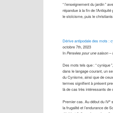
“
l’enseignement du jardin
” av
répandue à la fin de l’Antiquit
le stoïcisme, puis le christiani
Dérive antipodale des mots : 
octobre 7th, 2023
In
Pensées pour une saison –
Des mots tels que
: “
cynique
”
dans le langage courant, un s
du Cynisme, ainsi que de ceux
termes signifient à présent pre
là de cas très intéressants de d
Premier cas. Au début du IV
s
e
la frugalité et l’endurance de 