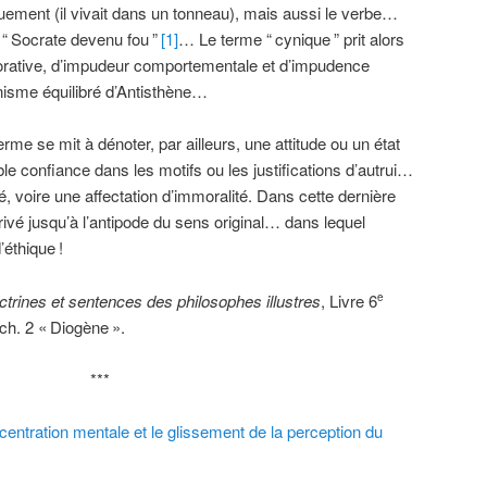
uement (il vivait dans un tonneau), mais aussi le verbe…
 “
Socrate devenu fou
”
[1]
… Le terme “
cynique
” prit alors
orative, d’impudeur comportementale et d’impudence
ynisme équilibré d’Antisthène…
erme se mit à dénoter, par ailleurs, une attitude ou un état
ble confiance dans les motifs ou les justifications d’autrui…
é, voire une affectation d’immoralité. Dans cette dernière
érivé jusqu’à l’antipode du sens original… dans lequel
d’éthique
!
ctrines et sentences des philosophes illustres
, Livre 6
e
 ch. 2 «
Diogène
».
***
centration mentale et le glissement de la perception du