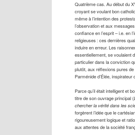
Quatrième cas. Au début du X
croyant se voulant bon catholi
même à l’intention des protestan
l’observation et aux messages 
confiance en l’esprit – i.e. en 
religieuses
: ces dernières qu
induire en erreur. Les raisonn
essentiellement, se voulaient d
particulier dans la conviction q
plutôt, aux réflexions pures de
Parménide d’Élée, inspirateur 
Parce qu’il était intelligent et
titre de son ouvrage principal (
chercher la vérité dans les sc
forgèrent l’idée que le cartés
rigoureusement logique et rati
aux attentes de la société franç