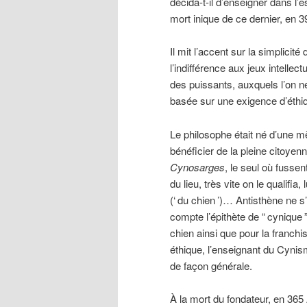
décida-t-il d’enseigner dans l’
mort inique de ce dernier, en 
Il mit l’accent sur la simplici
l’indifférence aux jeux intellec
des puissants, auxquels l’on ne
basée sur une exigence d’éthi
Le philosophe était né d’une mè
bénéficier de la pleine citoyenn
Cynosarges
, le seul où fusse
du lieu, très vite on le qualifia,
(‘
du chien
’)… Antisthène ne s
compte l’épithète de “
cynique
chien ainsi que pour la franchi
éthique, l’enseignant du Cyni
de façon générale.
À la mort du fondateur, en 365