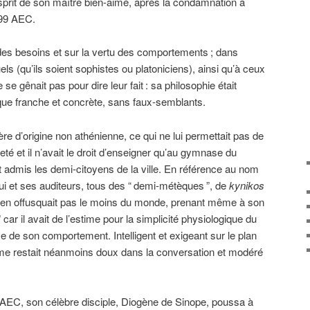
esprit de son maître bien-aimé, après la condamnation à
399 AEC.
té des besoins et sur la vertu des comportements
; dans
tuels (qu’ils soient sophistes ou platoniciens), ainsi qu’à ceux
 se gênait pas pour dire leur fait
: sa philosophie était
que franche et concrète, sans faux-semblants.
re d’origine non athénienne, ce qui ne lui permettait pas de
eté et il n’avait le droit d’enseigner qu’au gymnase du
nt admis les demi-citoyens de la ville. En référence au nom
 lui et ses auditeurs, tous des “
demi-métèques
”, de
kynikos
’en offusquait pas le moins du monde, prenant même à son
” car il avait de l’estime pour la simplicité physiologique du
se de son comportement. Intelligent et exigeant sur le plan
sme restait néanmoins doux dans la conversation et modéré
 AEC, son célèbre disciple, Diogène de Sinope, poussa à