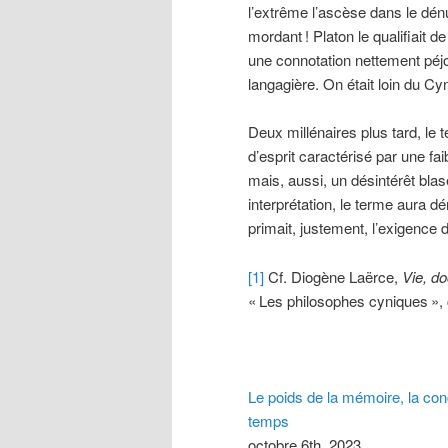
l’extrême l’ascèse dans le dén
mordant
! Platon le qualifiait de
une connotation nettement péj
langagière. On était loin du C
Deux millénaires plus tard, le t
d’esprit caractérisé par une fai
mais, aussi, un désintérêt blas
interprétation, le terme aura d
primait, justement, l’exigence 
[1]
Cf. Diogène Laërce,
Vie, do
«
Les philosophes cyniques
»,
Le poids de la mémoire, la con
temps
octobre 6th, 2023