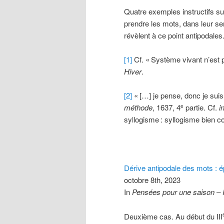
Quatre exemples instructifs s
prendre les mots, dans leur se
révèlent à ce point antipodales
[1]
Cf. «
Système vivant n’est
Hiver
.
[2]
«
[…] je pense, donc je suis
méthode
, 1637, 4
partie. Cf.
i
e
syllogisme
: syllogisme bien co
Dérive antipodale des mots : é
octobre 8th, 2023
In
Pensées pour une saison –
Deuxième cas. Au début du III