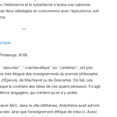
ec l’hédonisme et le sybaritisme s’avéra une calomnie,
é par deux idéologies en concurrence avec l’épicurisme, soit
sme.
***
cynique
 Printemps
, #108.
, “
épicurien
”, “
machiavélique
” ou “
cartésien
”, ont pris,
ens très éloigné des enseignements du premier philosophe
 d’Épicure, de Machiavel ou de Descartes. De fait, ces
sque le contraire des idées de ces quatre penseurs. Il s’agit
érive langagière, qui méritent qu’on s’y arrête.
iècle AEC, dans la ville d’Athènes, Antisthène avait admiré
Socrate, ainsi que l’enseignement éthique de celui-ci. Aussi