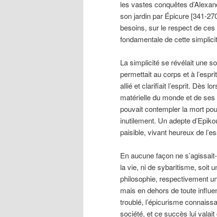
les vastes conquêtes d’Alexan
son jardin par Épicure [341-270
besoins, sur le respect de ces 
fondamentale de cette simplici
La simplicité se révélait une s
permettait au corps et à l’espri
allié et clarifiait l’esprit. Dès
matérielle du monde et de ses
pouvait contempler la mort pour
inutilement. Un adepte d’Epikou
paisible, vivant heureux de l’e
En aucune façon ne s’agissait-i
la vie, ni de sybaritisme, soit
philosophie, respectivement un
mais en dehors de toute influe
troublé, l’épicurisme connaiss
société, et ce succès lui valai