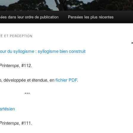
ées dans leur ordre de publication
Pensées les plus récentes
TÉ ET PERCEPTION
ur du syllogisme : syllogisme bien construit
 Printemps
, #112.
b, développée et étendue, en
fichier PDF
.
***
artésien
 Printemps
, #111.