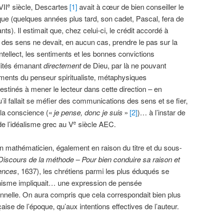
VII
siècle, Descartes
[1]
avait à cœur de bien conseiller le
e
que (quelques années plus tard, son cadet, Pascal, fera de
ts). Il estimait que, chez celui-ci, le crédit accordé à
des sens ne devait, en aucun cas, prendre le pas sur la
l’intellect, les sentiments et les bonnes convictions
alités émanant
directement
de Dieu, par là ne pouvant
ements du penseur spiritualiste, métaphysiques
estinés à mener le lecteur dans cette direction – en
u’il fallait se méfier des communications des sens et se fier,
 la conscience («
je pense, donc je suis
»
[2]
)… à l’instar de
de l’idéalisme grec au V
siècle AEC.
e
 bon mathématicien, également en raison du titre et du sous-
Discours de la méthode –
Pour bien conduire sa raison et
iences
, 1637), les chrétiens parmi les plus éduqués se
ianisme impliquait… une expression de pensée
onnelle. On aura compris que cela correspondait bien plus
aise de l’époque, qu’aux intentions effectives de l’auteur.