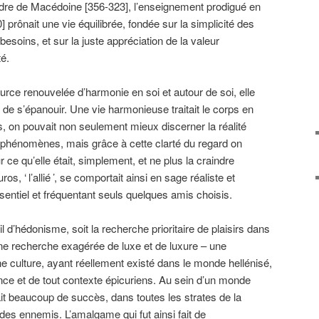
dre de Macédoine [356-323], l’enseignement prodigué en
] prônait une vie équilibrée, fondée sur la simplicité des
besoins, et sur la juste appréciation de la valeur
té.
ource renouvelée d’harmonie en soi et autour de soi, elle
t de s’épanouir. Une vie harmonieuse traitait le corps en
 lors, on pouvait non seulement mieux discerner la réalité
 phénomènes, mais grâce à cette clarté du regard on
 ce qu’elle était, simplement, et ne plus la craindre
ros, ‘
l’allié
’, se comportait ainsi en sage réaliste et
ssentiel et fréquentant seuls quelques amis choisis.
l d’hédonisme, soit la recherche prioritaire de plaisirs dans
 une recherche exagérée de luxe et de luxure – une
e culture, ayant réellement existé dans le monde hellénisé,
nce et de tout contexte épicuriens. Au sein d’un monde
ait beaucoup de succès, dans toutes les strates de la
t des ennemis. L’amalgame qui fut ainsi fait de