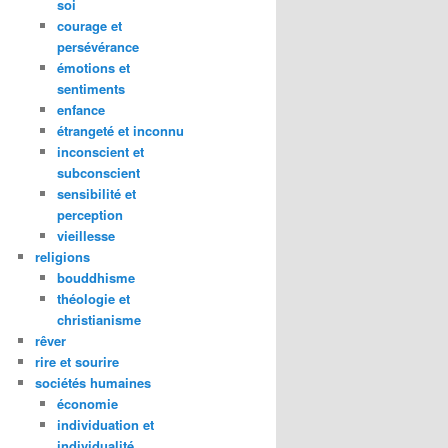
soi
courage et
persévérance
émotions et
sentiments
enfance
étrangeté et inconnu
inconscient et
subconscient
sensibilité et
perception
vieillesse
religions
bouddhisme
théologie et
christianisme
rêver
rire et sourire
sociétés humaines
économie
individuation et
individualité