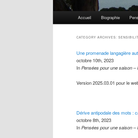
Main menu
Accueil
Biographie
Pens
Skip to primary content
Skip to secondary content
CATEGORY ARCHIVES:
SENSIBILI
Une promenade langagière auto
octobre 10th, 2023
In
Pensées pour une saison –
Version 2025.03.01 pour le we
Dérive antipodale des mots : c
octobre 8th, 2023
In
Pensées pour une saison –