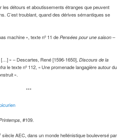
ur les détours et aboutissements étranges que peuvent
ns. C’est troublant, quand des dérives sémantiques se
.
 pas machine
», texte n
11 de
Pensées pour une saison –
o
 […]
» – Descartes, René [1596-1650],
Discours de la
nfra
le texte n
112, «
Une promenade langagière autour du
o
nstruit
».
***
picurien
 Printemps
, #109.
siècle AEC, dans un monde hellénistique bouleversé par
e