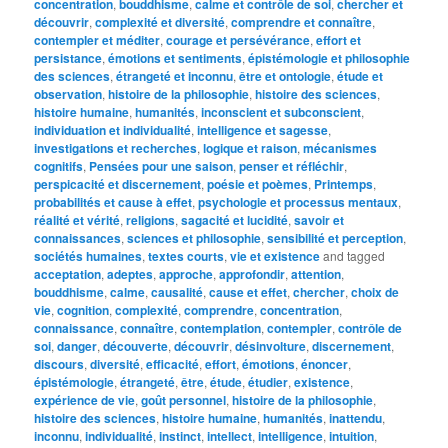
concentration
,
bouddhisme
,
calme et contrôle de soi
,
chercher et
découvrir
,
complexité et diversité
,
comprendre et connaître
,
contempler et méditer
,
courage et persévérance
,
effort et
persistance
,
émotions et sentiments
,
épistémologie et philosophie
des sciences
,
étrangeté et inconnu
,
être et ontologie
,
étude et
observation
,
histoire de la philosophie
,
histoire des sciences
,
histoire humaine
,
humanités
,
inconscient et subconscient
,
individuation et individualité
,
intelligence et sagesse
,
investigations et recherches
,
logique et raison
,
mécanismes
cognitifs
,
Pensées pour une saison
,
penser et réfléchir
,
perspicacité et discernement
,
poésie et poèmes
,
Printemps
,
probabilités et cause à effet
,
psychologie et processus mentaux
,
réalité et vérité
,
religions
,
sagacité et lucidité
,
savoir et
connaissances
,
sciences et philosophie
,
sensibilité et perception
,
sociétés humaines
,
textes courts
,
vie et existence
and tagged
acceptation
,
adeptes
,
approche
,
approfondir
,
attention
,
bouddhisme
,
calme
,
causalité
,
cause et effet
,
chercher
,
choix de
vie
,
cognition
,
complexité
,
comprendre
,
concentration
,
connaissance
,
connaître
,
contemplation
,
contempler
,
contrôle de
soi
,
danger
,
découverte
,
découvrir
,
désinvolture
,
discernement
,
discours
,
diversité
,
efficacité
,
effort
,
émotions
,
énoncer
,
épistémologie
,
étrangeté
,
être
,
étude
,
étudier
,
existence
,
expérience de vie
,
goût personnel
,
histoire de la philosophie
,
histoire des sciences
,
histoire humaine
,
humanités
,
inattendu
,
inconnu
,
individualité
,
instinct
,
intellect
,
intelligence
,
intuition
,