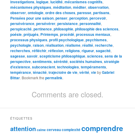
investigations
,
logique
,
lucidité
,
mécanismes cognitifs
,
mécanismes physiques
,
méditation
,
méditer
,
observation
,
observer
,
ontologie
,
ordre des choses
,
paresse
,
partisans
,
Pensées pour une saison
,
penser
,
perception
,
percevoir
,
persévérance
,
persévérer
,
persistance
,
personnalité
,
perspicacité
,
pertinence
,
philosophie
,
philosophie des sciences
,
poésie
,
préjugés
,
Printemps
,
procédé
,
processus mentaux
,
processus physiques
,
profil psychologique
,
psychismes
,
psychologie
,
raison
,
réalisation
,
réalisme
,
réalité
,
recherche
,
recherches
,
réfléchir
,
réflexion
,
religions
,
rigueur
,
sagacité
,
sagesse
,
savoir
,
scepticisme philosophique
,
sciences
,
sens de la
perspective
,
sentiments
,
sérénité
,
sociétés humaines
,
stratégie
d'existence
,
subconscient
,
technologies
,
tempéraments
,
tempérance
,
ténacité
,
trajectoire de vie
,
vérité
,
vie
by
Gabriel
Bittar
. Bookmark the
permalink
.
Comments are closed.
ÉTIQUETTES
comprendre
attention
cerveau
complexité
calme