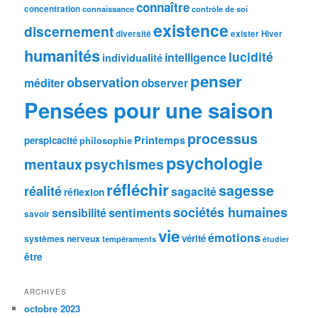
connaître
concentration
connaissance
contrôle de soi
existence
discernement
diversité
exister
Hiver
humanités
lucidité
intelligence
individualité
penser
observation
méditer
observer
Pensées pour une saison
processus
Printemps
perspicacité
philosophie
psychologie
mentaux
psychismes
réfléchir
sagesse
réalité
sagacité
réflexion
sociétés humaines
sentiments
sensibilité
savoir
vie
émotions
vérité
systèmes nerveux
tempéraments
étudier
être
ARCHIVES
octobre 2023