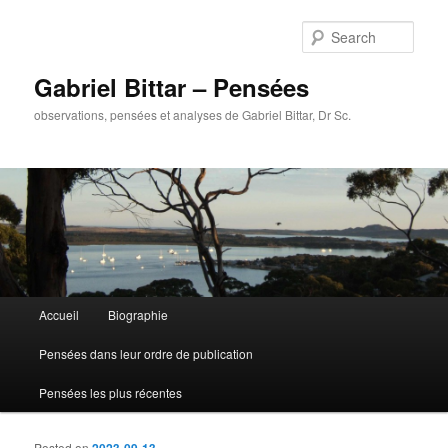
Sear
Gabriel Bittar – Pensées
observations, pensées et analyses de Gabriel Bittar, Dr Sc.
Main menu
Accueil
Biographie
Skip to primary content
Skip to secondary content
Pensées dans leur ordre de publication
Pensées les plus récentes
Posted on
2023-09-13