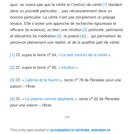
quoi, ne voient pas que la vérité et l’instinct de vérité
[1]
résident
dans un
procédé
particulier… pas nécessairement dans un
énoncé particulier. La vérité n’est pas simplement un préjugé
tenace. Elle s’avère une approche de recherche rigoureuse et
efficace (la science), ou bien une intuition
[2]
profonde, pertinente
et élévatrice (la méditation
[3]
, la poésie
[4]
)… qui permettent de
percevoir pleinement une réalité, et de la qualifier part de vérité.
o
[1]
Cf.
supra
le texte n
24, «
Le rare instinct de la vérité
».
o
[2]
Cf.
supra
le texte n
55, «
Intuition
».
o
[3]
Cf. «
L’abîme et la fourmi
», texte n
78 de
Pensées pour une
saison – Hiver
.
o
[4]
Cf. «
Le poème comme épiphanie
», texte n
22 de
Pensées
pour une saison – Hiver
.
***
This entry was posted in
acceptation et sérénité
,
attention et