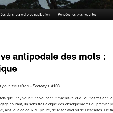
ées dans leur ordre de publication
Pensées les plus récentes
ive antipodale des mots :
ique
 pour une saison – Printemps
, #108.
tels que
: “
cynique
”, “
épicurien
”, “
machiavélique
” ou “
cartésien
”, o
ngage courant, un sens très éloigné des enseignements du premier p
, ainsi que de ceux d’Épicure, de Machiavel ou de Descartes. De fai