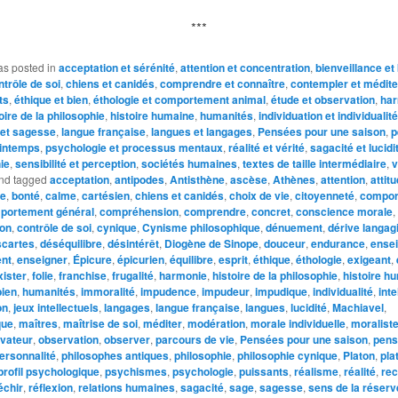
***
as posted in
acceptation et sérénité
,
attention et concentration
,
bienveillance et
trôle de soi
,
chiens et canidés
,
comprendre et connaître
,
contempler et médite
ts
,
éthique et bien
,
éthologie et comportement animal
,
étude et observation
,
har
oire de la philosophie
,
histoire humaine
,
humanités
,
individuation et individualité
e et sagesse
,
langue française
,
langues et langages
,
Pensées pour une saison
,
p
intemps
,
psychologie et processus mentaux
,
réalité et vérité
,
sagacité et lucidi
ie
,
sensibilité et perception
,
sociétés humaines
,
textes de taille intermédiaire
,
v
nd tagged
acceptation
,
antipodes
,
Antisthène
,
ascèse
,
Athènes
,
attention
,
attit
ce
,
bonté
,
calme
,
cartésien
,
chiens et canidés
,
choix de vie
,
citoyenneté
,
compor
portement général
,
compréhension
,
comprendre
,
concret
,
conscience morale
,
ion
,
contrôle de soi
,
cynique
,
Cynisme philosophique
,
dénuement
,
dérive langag
cartes
,
déséquilibre
,
désintérêt
,
Diogène de Sinope
,
douceur
,
endurance
,
ense
nt
,
enseigner
,
Épicure
,
épicurien
,
équilibre
,
esprit
,
éthique
,
éthologie
,
exigeant
,
xister
,
folie
,
franchise
,
frugalité
,
harmonie
,
histoire de la philosophie
,
histoire h
ien
,
humanités
,
immoralité
,
impudence
,
impudeur
,
impudique
,
individualité
,
inte
on
,
jeux intellectuels
,
langages
,
langue française
,
langues
,
lucidité
,
Machiavel
,
que
,
maîtres
,
maîtrise de soi
,
méditer
,
modération
,
morale individuelle
,
moralist
vateur
,
observation
,
observer
,
parcours de vie
,
Pensées pour une saison
,
pens
ersonnalité
,
philosophes antiques
,
philosophie
,
philosophie cynique
,
Platon
,
pla
profil psychologique
,
psychismes
,
psychologie
,
puissants
,
réalisme
,
réalité
,
rec
échir
,
réflexion
,
relations humaines
,
sagacité
,
sage
,
sagesse
,
sens de la réserv