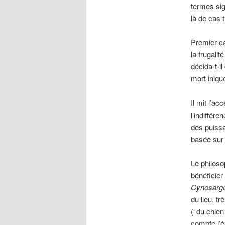
termes sig
là de cas 
Premier c
la frugali
décida-t-i
mort iniqu
Il mit l’a
l’indiffére
des puissa
basée sur 
Le philoso
bénéficier
Cynosarg
du lieu, tr
(‘
du chien
compte l’é