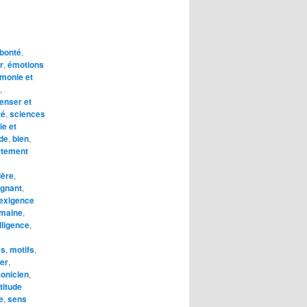
 bonté
,
r
,
émotions
monie et
,
enser et
té
,
sciences
ie et
ude
,
bien
,
tement
ière
,
ignant
,
exigence
umaine
,
lligence
,
es
,
motifs
,
er
,
tonicien
,
titude
e
,
sens