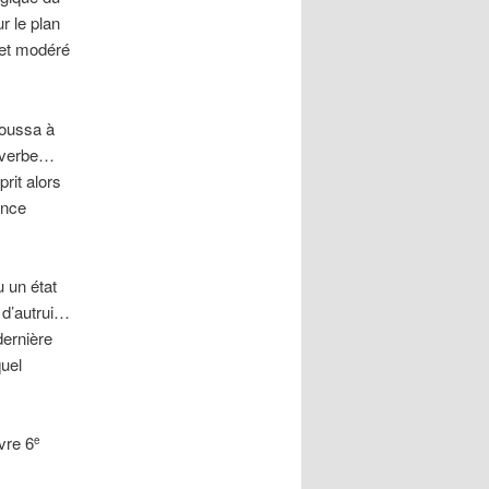
r le plan
 et modéré
poussa à
e verbe…
 prit alors
ence
u un état
s d’autrui…
dernière
quel
ivre 6
e