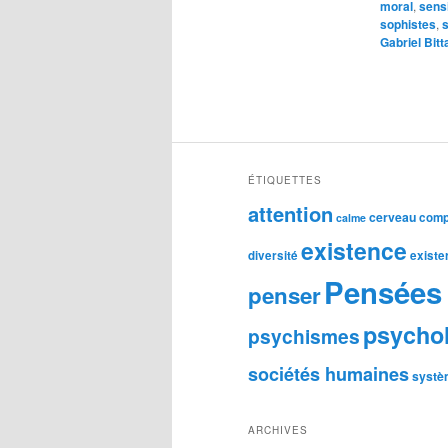
moral
,
sensi
sophistes
,
s
Gabriel Bitt
ÉTIQUETTES
attention
cerveau
comp
calme
existence
diversité
existe
Pensées 
penser
psycho
psychismes
sociétés humaines
systè
ARCHIVES