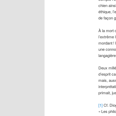
chien ains
éthique, l
de façon g
À la mort 
l’extrême 
mordant
! 
une conno
langagière
Deux millén
d’esprit c
mais, auss
interpréta
primait, j
[1]
Cf. Dio
«
Les phil