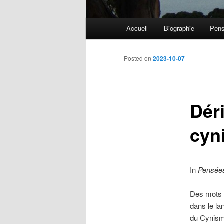
Main menu
Accueil
Biographie
Pens
Skip to primary content
Skip to secondary content
Post navigation
Posted on
2023-10-07
Dér
cyn
In
Pensées
Des mots 
dans le la
du Cynisme