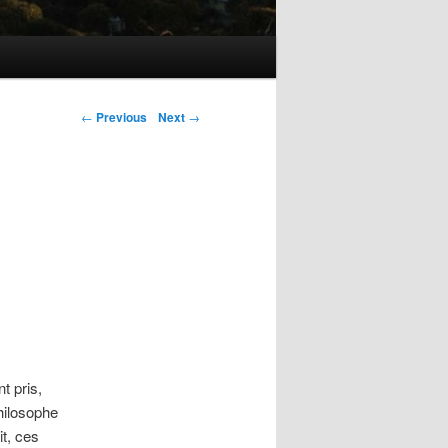
←
Previous
Next
→
nt pris,
hilosophe
t, ces