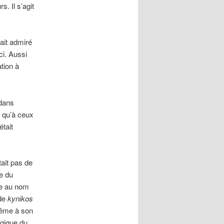
. Il s’agit
ait admiré
ci. Aussi
tion à
 dans
si qu’à ceux
était
tait pas de
se du
nce au nom
 de
kynikos
même à son
logique du