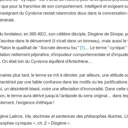
i que pour la franchise de son comportement. Intelligent et exigeant su
’enseignant du Cynisme restait néanmoins doux dans la conversation
énérale.
du fondateur, en 365 AEC, son célèbre disciple, Diogène de Sinope, 
l’ascèse dans le dénuement (il vivait dans un tonneau), mais aussi l
Platon le qualifiait de “
Socrate devenu fou
”
[1]
… Le terme “
cynique
”
tation nettement péjorative, d’impudeur comportementale et d’impud
. On était loin du Cynisme équilibré d’Antisthène…
aires plus tard, le terme se mit à dénoter, par ailleurs, une attitude o
aractérisé par une faible confiance dans les motifs ou les justification
i, un désintérêt blasé, voire une affectation d’immoralité. Dans cette 
tion, le terme aura dérivé jusqu’à l’antipode du sens original… dans le
ustement, l’exigence d’éthique
!
gène Laërce,
Vie, doctrines et sentences des philosophes illustres
, L
osophes cyniques
», ch. 2 «
Diogène
».