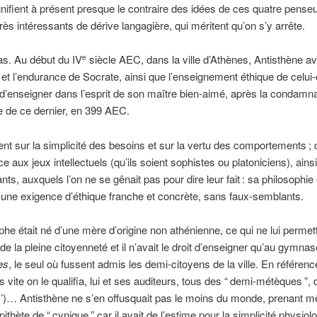
nifient à présent presque le contraire des idées de ces quatre penseurs
très intéressants de dérive langagière, qui méritent qu’on s’y arrête.
as. Au début du IV
siècle AEC, dans la ville d’Athènes, Antisthène av
e
té et l’endurance de Socrate, ainsi que l’enseignement éthique de celui-
l d’enseigner dans l’esprit de son maître bien-aimé, après la condamna
e de ce dernier, en 399 AEC.
ccent sur la simplicité des besoins et sur la vertu des comportements
;
nce aux jeux intellectuels (qu’ils soient sophistes ou platoniciens), ain
nts, auxquels l’on ne se gênait pas pour dire leur fait
: sa philosophie 
une exigence d’éthique franche et concrète, sans faux-semblants.
phe était né d’une mère d’origine non athénienne, ce qui ne lui permet
 de la pleine citoyenneté et il n’avait le droit d’enseigner qu’au gymna
es
, le seul où fussent admis les demi-citoyens de la ville. En référe
ès vite on le qualifia, lui et ses auditeurs, tous des “
demi-métèques
”,
’)… Antisthène ne s’en offusquait pas le moins du monde, prenant 
pithète de “
cynique
” car il avait de l’estime pour la simplicité physio