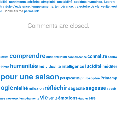
bilité
,
sentiments
,
sérénité
,
simplicité
,
sociabilité
,
sociétés humaines
,
Socrate
,
tratégie d'existence
,
tempéraments
,
tempérance
,
trajectoire de vie
,
vérité
,
ver
ar
. Bookmark the
permalink
.
Comments are closed.
comprendre
connaître
lexité
concentration
connaissance
contrô
humanités
lucidité
intelligence
médite
individualité
r
Hiver
pour une saison
Printem
perspicacité
philosophie
logie
réfléchir
sagesse
réalité
sagacité
réflexion
savoir
vie
émotions
être
vérité
mes nerveux
tempéraments
étudier