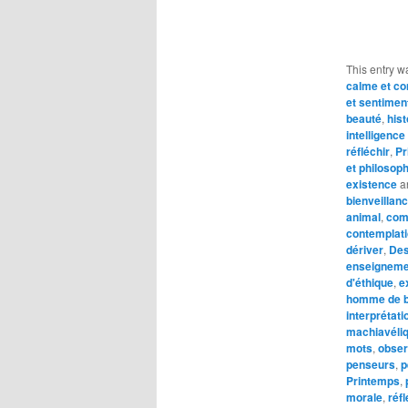
This entry w
calme et con
et sentimen
beauté
,
hist
intelligenc
réfléchir
,
Pr
et philosoph
existence
a
bienveillan
animal
,
com
contemplat
dériver
,
Des
enseigneme
d'éthique
,
e
homme de b
interprétati
machiavéli
mots
,
obser
penseurs
,
p
Printemps
,
morale
,
réfl