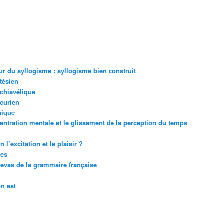
r du syllogisme : syllogisme bien construit
tésien
achiavélique
icurien
nique
entration mentale et le glissement de la perception du temps
 l’excitation et le plaisir ?
nes
anevas de la grammaire française
n est