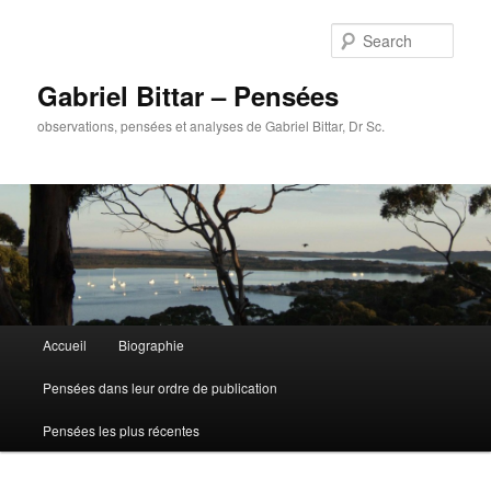
Sear
Gabriel Bittar – Pensées
observations, pensées et analyses de Gabriel Bittar, Dr Sc.
Main menu
Accueil
Biographie
Skip to primary content
Skip to secondary content
Pensées dans leur ordre de publication
Pensées les plus récentes