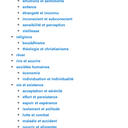
émotions et sentiments
enfance
étrangeté et inconnu
inconscient et subconscient
sensibilité et perception
vieillesse
religions
bouddhisme
théologie et christianisme
rêver
rire et sourire
sociétés humaines
économie
individuation et individualité
vie et existence
acceptation et sérénité
effort et persistance
espoir et espérance
isolement et solitude
lutte et combat
maladie et accident
nourrir et alimenter