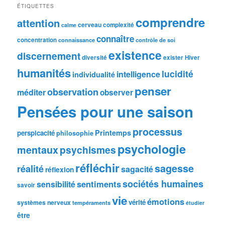
ÉTIQUETTES
comprendre
attention
cerveau
complexité
calme
connaître
concentration
connaissance
contrôle de soi
existence
discernement
diversité
exister
Hiver
humanités
lucidité
intelligence
individualité
penser
observation
méditer
observer
Pensées pour une saison
processus
Printemps
perspicacité
philosophie
psychologie
mentaux
psychismes
réfléchir
sagesse
réalité
sagacité
réflexion
sociétés humaines
sentiments
sensibilité
savoir
vie
émotions
vérité
systèmes nerveux
tempéraments
étudier
être