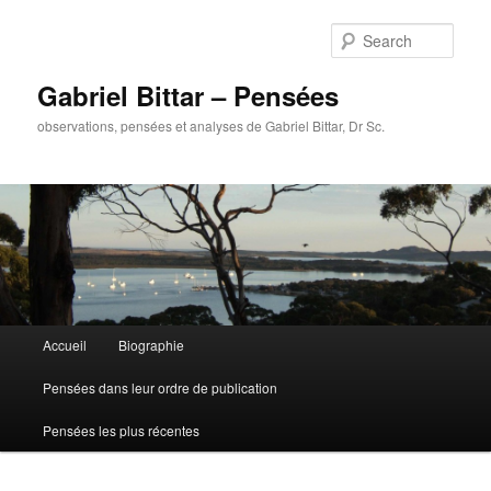
Sear
Gabriel Bittar – Pensées
observations, pensées et analyses de Gabriel Bittar, Dr Sc.
Main menu
Accueil
Biographie
Skip to primary content
Skip to secondary content
Pensées dans leur ordre de publication
Pensées les plus récentes