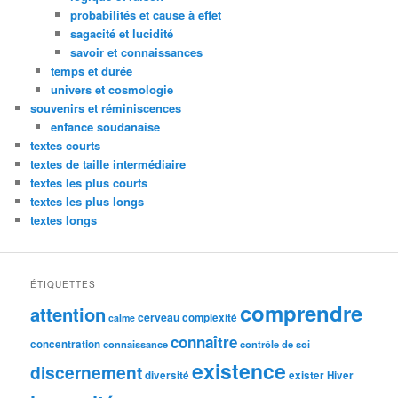
probabilités et cause à effet
sagacité et lucidité
savoir et connaissances
temps et durée
univers et cosmologie
souvenirs et réminiscences
enfance soudanaise
textes courts
textes de taille intermédiaire
textes les plus courts
textes les plus longs
textes longs
ÉTIQUETTES
comprendre
attention
cerveau
complexité
calme
connaître
concentration
connaissance
contrôle de soi
existence
discernement
diversité
exister
Hiver