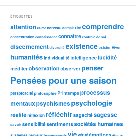
ÉTIQUETTES
comprendre
attention
cerveau
complexité
calme
connaître
concentration
connaissance
contrôle de soi
existence
discernement
diversité
exister
Hiver
humanités
lucidité
intelligence
individualité
penser
observation
méditer
observer
Pensées pour une saison
processus
Printemps
perspicacité
philosophie
psychologie
mentaux
psychismes
réfléchir
sagesse
réalité
sagacité
réflexion
sociétés humaines
sentiments
sensibilité
savoir
vie
émotions
vérité
systèmes nerveux
tempéraments
étudier