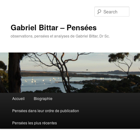
Sear
Gabriel Bittar – Pensées
observations, pensées et analyses de Gabriel Bittar, Dr Sc.
Main menu
Accueil
Biographie
Skip to primary content
Skip to secondary content
Pensées dans leur ordre de publication
Pensées les plus récentes