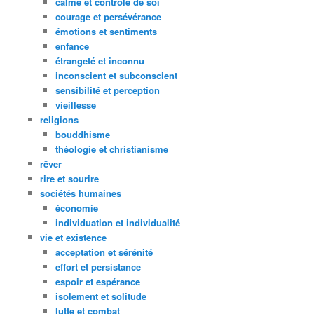
calme et contrôle de soi
courage et persévérance
émotions et sentiments
enfance
étrangeté et inconnu
inconscient et subconscient
sensibilité et perception
vieillesse
religions
bouddhisme
théologie et christianisme
rêver
rire et sourire
sociétés humaines
économie
individuation et individualité
vie et existence
acceptation et sérénité
effort et persistance
espoir et espérance
isolement et solitude
lutte et combat