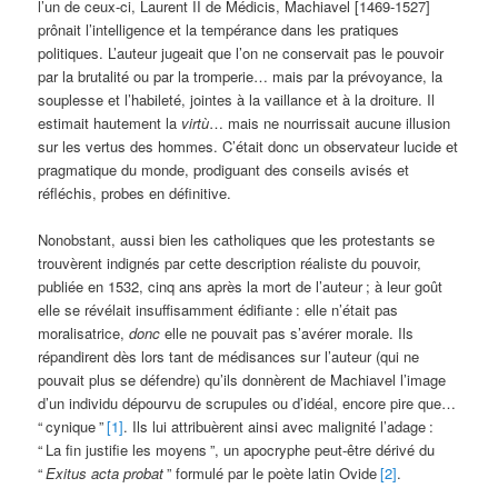
l’un de ceux-ci, Laurent II de Médicis, Machiavel [1469-1527]
prônait l’intelligence et la tempérance dans les pratiques
politiques. L’auteur jugeait que l’on ne conservait pas le pouvoir
par la brutalité ou par la tromperie… mais par la prévoyance, la
souplesse et l’habileté, jointes à la vaillance et à la droiture. Il
estimait hautement la
virtù
… mais ne nourrissait aucune illusion
sur les vertus des hommes. C’était donc un observateur lucide et
pragmatique du monde, prodiguant des conseils avisés et
réfléchis, probes en définitive.
Nonobstant, aussi bien les catholiques que les protestants se
trouvèrent indignés par cette description réaliste du pouvoir,
publiée en 1532, cinq ans après la mort de l’auteur
; à leur goût
elle se révélait insuffisamment édifiante
: elle n’était pas
moralisatrice,
donc
elle ne pouvait pas s’avérer morale. Ils
répandirent dès lors tant de médisances sur l’auteur (qui ne
pouvait plus se défendre) qu’ils donnèrent de Machiavel l’image
d’un individu dépourvu de scrupules ou d’idéal, encore pire que…
“
cynique
”
[1]
. Ils lui attribuèrent ainsi avec malignité l’adage
:
“
La fin justifie les moyens
”, un apocryphe peut-être dérivé du
“
Exitus acta probat
” formulé par le poète latin Ovide
[2]
.