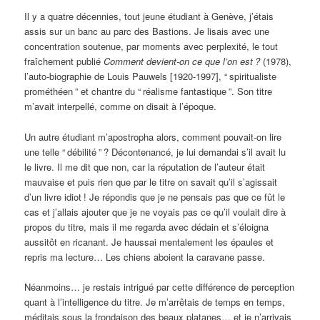
Il y a quatre décennies, tout jeune étudiant à Genève, j’étais
assis sur un banc au parc des Bastions. Je lisais avec une
concentration soutenue, par moments avec perplexité, le tout
fraîchement publié
Comment devient-on ce que l’on est
?
(1978),
l’auto-biographie de Louis Pauwels [1920-1997], “
spiritualiste
prométhéen
” et chantre du “
réalisme fantastique
”. Son titre
m’avait interpellé, comme on disait à l’époque.
Un autre étudiant m’apostropha alors, comment pouvait-on lire
une telle “
débilité
”
? Décontenancé, je lui demandai s’il avait lu
le livre. Il me dit que non, car la réputation de l’auteur était
mauvaise et puis rien que par le titre on savait qu’il s’agissait
d’un livre idiot
! Je répondis que je ne pensais pas que ce fût le
cas et j’allais ajouter que je ne voyais pas ce qu’il voulait dire à
propos du titre, mais il me regarda avec dédain et s’éloigna
aussitôt en ricanant. Je haussai mentalement les épaules et
repris ma lecture… Les chiens aboient la caravane passe.
Néanmoins… je restais intrigué par cette différence de perception
quant à l’intelligence du titre. Je m’arrêtais de temps en temps,
méditais sous la frondaison des beaux platanes… et je n’arrivais