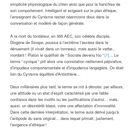
simplicité physiologique du chien ainsi que pour la franchise de
son comportement. Intelligent et exigeant sur le plan éthique,
l’enseignant du Cynisme restait néanmoins doux dans la
conversation et modéré de façon générale.
À la mort du fondateur, en 365 AEC, son célèbre disciple,
Diogène de Sinope, poussa à l’extrême l’ascèse dans le
dénuement (il vivait dans un tonneau), mais aussi le verbe…
mordant
! Platon le qualifiait de “
Socrate devenu fou
”
[1]
… Le
terme “
cynique
” prit alors une connotation nettement péjorative,
d’impudeur comportementale et d’impudence langagière. On était
loin du Cynisme équilibré d’Antisthène…
Deux millénaires plus tard, le terme se mit à dénoter, par ailleurs,
une attitude ou un état d’esprit caractérisé par une faible
confiance dans les motifs ou les justifications d’autrui… mais,
aussi, un désintérêt blasé, voire une affectation d’immoralité.
Dans cette dernière interprétation, le terme aura dérivé jusqu’à
l’antipode du sens original… dans lequel primait, justement,
l’exigence d’éthique
!