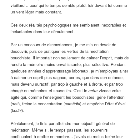
vieillard… pour qui le temps semble plutôt fuir devant lui comme
un vent léger mais constant.
Ces deux réalités psychologiques me semblaient inexorables et
inéluctables dans leur déroulement.
Par un concours de circonstances, je me mis en devoir de
découvrir, puis de pratiquer les vertus de la méditation
bouddhiste. Il importait non seulement de calmer l’esprit, mais de
rendre la mémoire moins envahissante, plus sélective. Pendant
quelques années d’apprentissage laborieux, je m’employais ainsi
à calmer un esprit plus sagace, certes, que dans son enfance,
mais devenu suractif, par trop à gauche et à droite, et par trop
chargé en mémoires et souvenirs. C’est le
cetta
vivace voire
agité qui, comme l’enseignent les bouddhistes, gêne l’attention
(
sati
), freine la concentration (
samâdhi
) et empêche l’état d’éveil
(
bodhi
).
Péniblement, je finis par atteindre mon objectif général de
méditation. Même si, le temps passant, les souvenirs
continuaient à croître en nombre… j’avais du moins freiné leur