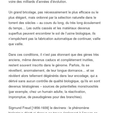
voire des milliards d’années d’évolution.
Un grand bricolage, pas nécessairement le plus efficace ou le
plus élégant, mais ordonné par la sélection naturelle dans le
torrent des siècles – au cours du long, du très long écoulement
du temps… Les outils cassés et les matériaux devenus
superflus peuvent encombrer le sol de l’usine biologique, ils
n’empêchent pas la fabrication automatique de continuer, vaille
que vaille.
Dans ces conditions, il n’est pas étonnant que des gènes très
anciens, même devenus caducs et complètement inutiles,
restent souvent inscrits dans le génome. Parfois, ils se
réveillent, anormalement, de leur longue dormance… et se
révèlent alors tellement dégénérés dans leur encodage, qui a
dérivé sans aucun contrôle de qualité biologique, qu’ils en sont
devenus tératogènes – sources de potentielles monstruosités
(par exemple, chez un humain adulte, la réactivation,
impromptue, de pseudogènes pour des branchies).
Sigmund Freud [1856-1939] le devinera
: le phénomène
biologique décrit ci-dessus se trouve également à l’œuvre en