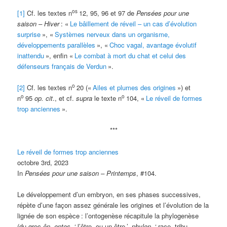
os
[1]
Cf. les textes n
12, 95, 96 et 97 de
Pensées pour une
saison – Hiver
: «
Le bâillement de réveil – un cas d’évolution
surprise
», «
Systèmes nerveux dans un organisme,
développements parallèles
», «
Choc vagal, avantage évolutif
inattendu
», enfin «
Le combat à mort du chat et celui des
défenseurs français de Verdun
».
o
[2]
Cf. les textes n
20 («
Ailes et plumes des origines
») et
o
o
n
95
op. cit
., et cf.
supra
le texte n
104, «
Le réveil de formes
trop anciennes
».
***
Le réveil de formes trop anciennes
octobre 3rd, 2023
In
Pensées pour une saison – Printemps
, #104.
Le développement d’un embryon, en ses phases successives,
répète d’une façon assez générale les origines et l’évolution de la
lignée de son espèce
: l’ontogenèse récapitule la phylogenèse
(du grec
ôn, ontos
, ‘
l’être, ou un être
’,
phylon
, ‘
race, tribu,