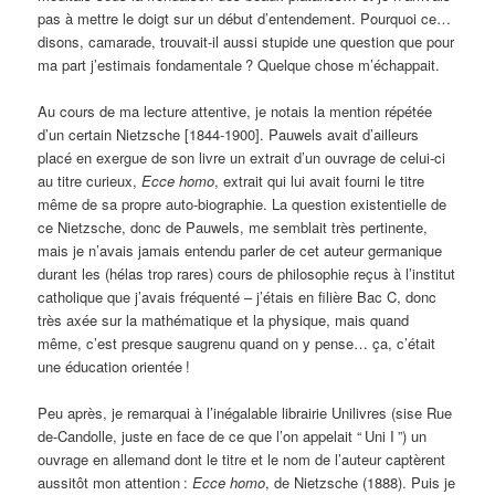
pas à mettre le doigt sur un début d’entendement. Pourquoi ce…
disons, camarade, trouvait-il aussi stupide une question que pour
ma part j’estimais fondamentale
? Quelque chose m’échappait.
Au cours de ma lecture attentive, je notais la mention répétée
d’un certain Nietzsche [1844-1900]. Pauwels avait d’ailleurs
placé en exergue de son livre un extrait d’un ouvrage de celui-ci
au titre curieux,
Ecce homo
, extrait qui lui avait fourni le titre
même de sa propre auto-biographie. La question existentielle de
ce Nietzsche, donc de Pauwels, me semblait très pertinente,
mais je n’avais jamais entendu parler de cet auteur germanique
durant les (hélas trop rares) cours de philosophie reçus à l’institut
catholique que j’avais fréquenté – j’étais en filière Bac C, donc
très axée sur la mathématique et la physique, mais quand
même, c’est presque saugrenu quand on y pense… ça, c’était
une éducation orientée
!
Peu après, je remarquai à l’inégalable librairie Unilivres (sise Rue
de-Candolle, juste en face de ce que l’on appelait “
Uni I
”) un
ouvrage en allemand dont le titre et le nom de l’auteur captèrent
aussitôt mon attention
:
Ecce homo
, de Nietzsche (1888). Puis je