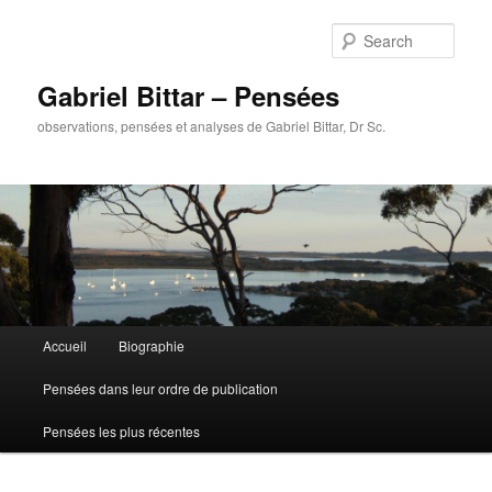
Sear
Gabriel Bittar – Pensées
observations, pensées et analyses de Gabriel Bittar, Dr Sc.
Main menu
Accueil
Biographie
Skip to primary content
Skip to secondary content
Pensées dans leur ordre de publication
Pensées les plus récentes