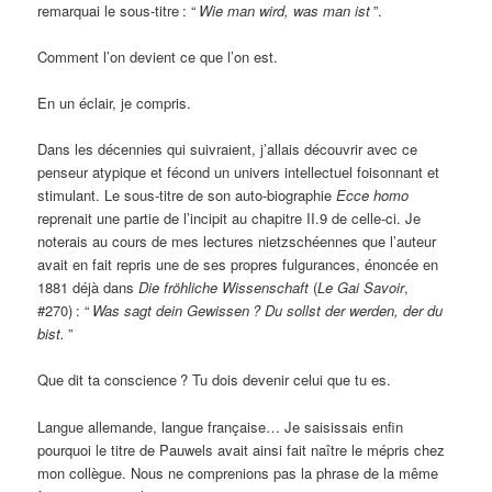
remarquai le sous-titre
: “
Wie man wird, was man ist
”.
Comment l’on devient ce que l’on est.
En un éclair, je compris.
Dans les décennies qui suivraient, j’allais découvrir avec ce
penseur atypique et fécond un univers intellectuel foisonnant et
stimulant. Le sous-titre de son auto-biographie
Ecce homo
reprenait une partie de l’incipit au chapitre II.9 de celle-ci. Je
noterais au cours de mes lectures nietzschéennes que l’auteur
avait en fait repris une de ses propres fulgurances, énoncée en
1881 déjà dans
Die fröhliche Wissenschaft
(
Le Gai Savoir
,
#270)
: “
Was sagt dein Gewissen
? Du sollst der werden, der du
bist.
”
Que dit ta conscience
? Tu dois devenir celui que tu es.
Langue allemande, langue française… Je saisissais enfin
pourquoi le titre de Pauwels avait ainsi fait naître le mépris chez
mon collègue. Nous ne comprenions pas la phrase de la même