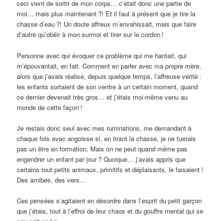
ceci vient de sortir de mon corps… c’était donc une partie de
moi… mais plus maintenant
?! Et il faut à présent que je tire la
chasse d’eau
?! Un doute affreux m’envahissait, mais que faire
d’autre qu’obéir à mon surmoi et tirer sur le cordon
!
Personne avec qui évoquer ce problème qui me hantait, qui
m’épouvantait, en fait. Comment en parler avec ma propre mère,
alors que j’avais réalisé, depuis quelque temps, l’affreuse vérité
:
les enfants sortaient de son ventre à un certain moment, quand
ce dernier devenait très gros… et j’étais moi-même venu au
monde de cette façon
!
Je restais donc seul avec mes ruminations, me demandant à
chaque fois avec angoisse si, en tirant la chasse, je ne tuerais
pas un être en formation. Mais on ne peut quand même pas
engendrer un enfant par jour
? Quoique… j’avais appris que
certains tout petits animaux, primitifs et déplaisants, le faisaient
!
Des amibes, des vers…
Ces pensées s’agitaient en désordre dans l’esprit du petit garçon
que j’étais, tout à l’effroi de leur chaos et du gouffre mental qui se