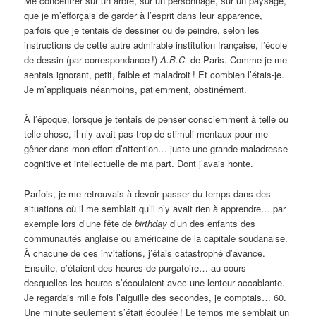
Me concentrer sur un arbre, sur un personnage, sur un paysage,
que je m’efforçais de garder à l’esprit dans leur apparence,
parfois que je tentais de dessiner ou de peindre, selon les
instructions de cette autre admirable institution française, l’école
de dessin (par correspondance
!)
A.B.C.
de Paris. Comme je me
sentais ignorant, petit, faible et maladroit
! Et combien l’étais-je.
Je m’appliquais néanmoins, patiemment, obstinément.
À l’époque, lorsque je tentais de penser consciemment à telle ou
telle chose, il n’y avait pas trop de stimuli mentaux pour me
gêner dans mon effort d’attention… juste une grande maladresse
cognitive et intellectuelle de ma part. Dont j’avais honte.
Parfois, je me retrouvais à devoir passer du temps dans des
situations où il me semblait qu’il n’y avait rien à apprendre… par
exemple lors d’une fête de
birthday
d’un des enfants des
communautés anglaise ou américaine de la capitale soudanaise.
À chacune de ces invitations, j’étais catastrophé d’avance.
Ensuite, c’étaient des heures de purgatoire… au cours
desquelles les heures s’écoulaient avec une lenteur accablante.
Je regardais mille fois l’aiguille des secondes, je comptais… 60.
Une minute seulement s’était écoulée
! Le temps me semblait un