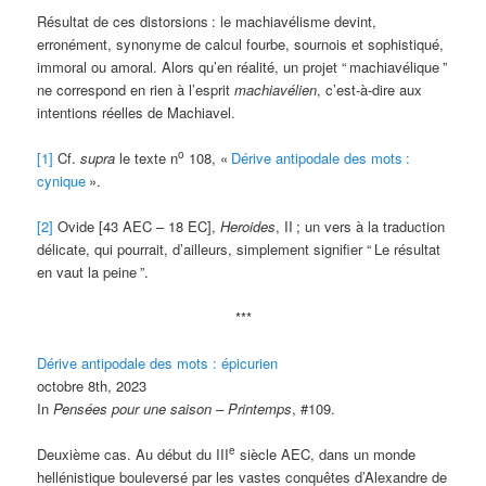
Résultat de ces distorsions
: le machiavélisme devint,
erronément, synonyme de calcul fourbe, sournois et sophistiqué,
immoral ou amoral. Alors qu’en réalité, un projet “
machiavélique
”
ne correspond en rien à l’esprit
machiavélien
, c’est-à-dire aux
intentions réelles de Machiavel.
o
[1]
Cf.
supra
le texte n
108, «
Dérive antipodale des mots
:
cynique
».
[2]
Ovide [43 AEC – 18 EC],
Heroides
, II
; un vers à la traduction
délicate, qui pourrait, d’ailleurs, simplement signifier “
Le résultat
en vaut la peine
”.
***
Dérive antipodale des mots : épicurien
octobre 8th, 2023
In
Pensées pour une saison – Printemps
, #109.
e
Deuxième cas. Au début du III
siècle AEC, dans un monde
hellénistique bouleversé par les vastes conquêtes d’Alexandre de