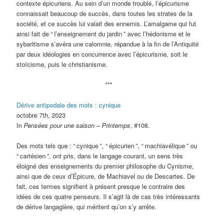
contexte épicuriens. Au sein d’un monde troublé, l’épicurisme
connaissait beaucoup de succès, dans toutes les strates de la
société, et ce succès lui valait des ennemis. L’amalgame qui fut
ainsi fait de “
l’enseignement du jardin
” avec l’hédonisme et le
sybaritisme s’avéra une calomnie, répandue à la fin de l’Antiquité
par deux idéologies en concurrence avec l’épicurisme, soit le
stoïcisme, puis le christianisme.
***
Dérive antipodale des mots : cynique
octobre 7th, 2023
In
Pensées pour une saison – Printemps
, #108.
Des mots tels que
: “
cynique
”, “
épicurien
”, “
machiavélique
” ou
“
cartésien
”, ont pris, dans le langage courant, un sens très
éloigné des enseignements du premier philosophe du Cynisme,
ainsi que de ceux d’Épicure, de Machiavel ou de Descartes. De
fait, ces termes signifient à présent presque le contraire des
idées de ces quatre penseurs. Il s’agit là de cas très intéressants
de dérive langagière, qui méritent qu’on s’y arrête.