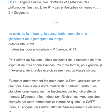
[1]
Cf. Diogène Laërce,
Vie, doctrines et sentences des
e
philosophes illustres
, Livre 6
«
Les philosophes cyniques
», ch.
2 «
Diogène
».
***
Le poids de la mémoire, la concentration mentale et le
glissement de la perception du temps
octobre 6th, 2023
In
Pensées pour une saison – Printemps
, #107.
Petit enfant au Soudan, j’étais conscient de la faiblesse de mon
esprit et de mes connaissances. Pour me former, pour
grandir
, je
m’exerçais, déjà, à des exercices mentaux de toutes sortes.
Examiner attentivement les mots dans le
Petit
Larousse illustré
que nous avions dans notre maison de Khartoum, surtout les
planches graphiques, qui me fascinaient par leur diversité de
thèmes. M’exercer à les mémoriser. Réviser les livres scolaires
envoyés par cette extraordinaire institution qu’était le
CNTE
(nom, à l’époque, du
Centre national d’enseignement à distance
).