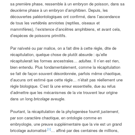
sa première phase, ressemble à un embryon de poisson, dans sa
deuxième phase à un embryon d’amphibien. Depuis, les
découvertes paléontologiques ont confirmé, dans l’ascendance
de tous les vertébrés amniotes (reptiles, oiseaux et
mammifères), l’existence d’ancêtres amphibiens, et avant cela,
d’espèces de poissons primitifs.
Par naïveté ou par malice, on a fait dire à cette règle, dite de
récapitulation, quelque chose de plutôt absurde
: qu’elle
récapitulerait les formes ancestrales…
adultes
. Il n’en est rien,
bien entendu. Plus fondamentalement, comme la récapitulation
se fait de façon souvent désordonnée, parfois même chaotique,
d’aucuns ont estimé que cette règle… n’était pas réellement une
règle biologique. C’est là une erreur essentielle, due au refus
d’admettre que les mécanismes de la vie trouvent leur origine
dans un long
bricolage
aveugle.
Pourtant, la récapitulation de la phylogenèse fournit
justement
,
par son caractère chaotique, en ontologie comme en
embryologie, une preuve supplémentaire que la vie est un grand
[1]
bricolage automatisé
… affiné par des centaines de millions,