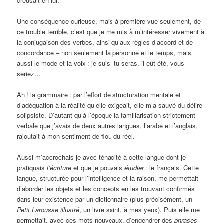
creusait en lui.
Une conséquence curieuse, mais à première vue seulement, de
ce trouble terrible, c’est que je me mis à m’intéresser vivement à
la conjugaison des verbes, ainsi qu’aux règles d’accord et de
concordance – non seulement la personne et le temps, mais
aussi le mode et la voix
: je suis, tu seras, il eût été, vous
seriez…
Ah
! la grammaire
: par l’effort de structuration mentale et
d’adéquation à la réalité qu’elle exigeait, elle m’a sauvé du délire
solipsiste. D’autant qu’à l’époque la familiarisation strictement
verbale que j’avais de deux autres langues, l’arabe et l’anglais,
rajoutait à mon sentiment de flou du réel.
Aussi m’accrochais-je avec ténacité à cette langue dont je
pratiquais
l’écriture
et que je pouvais
étudier
: le français. Cette
langue, structurée pour l’intelligence et la raison, me permettait
d’aborder les objets et les concepts en les trouvant confirmés
dans leur existence par un dictionnaire (plus précisément, un
Petit Larousse illustré
, un livre saint, à mes yeux). Puis elle me
permettait, avec ces mots nouveaux, d’engendrer des
phrases