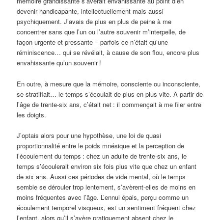
mémoire grandissante s’avérait envahissante au point d’en
devenir handicapante, intellectuellement mais aussi
psychiquement. J’avais de plus en plus de peine à me
concentrer sans que l’un ou l’autre souvenir m’interpelle, de
façon urgente et pressante – parfois ce n’était qu’une
réminiscence… qui se révélait, à cause de son flou, encore plus
envahissante qu’un souvenir
!
En outre, à mesure que la mémoire, consciente ou inconsciente,
se stratifiait… le temps s’écoulait de plus en plus vite. À partir de
l’âge de trente-six ans, c’était net
: il commençait à me filer entre
les doigts.
J’optais alors pour une hypothèse, une loi de quasi
proportionnalité entre le poids mnésique et la perception de
l’écoulement du temps
: chez un adulte de trente-six ans, le
temps s’écoulerait environ six fois plus vite que chez un enfant
de six ans. Aussi ces périodes de vide mental, où le temps
semble se dérouler trop lentement, s’avèrent-elles de moins en
moins fréquentes avec l’âge. L’ennui épais, perçu comme un
écoulement temporel visqueux, est un sentiment fréquent chez
l’enfant, alors qu’il s’avère pratiquement absent chez le