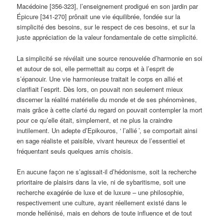
Macédoine [356-323], l’enseignement prodigué en son jardin par
Épicure [341-270] prônait une vie équilibrée, fondée sur la
simplicité des besoins, sur le respect de ces besoins, et sur la
juste appréciation de la valeur fondamentale de cette simplicité.
La simplicité se révélait une source renouvelée d’harmonie en soi
et autour de soi, elle permettait au corps et à l’esprit de
s’épanouir. Une vie harmonieuse traitait le corps en allié et
clarifiait l’esprit. Dès lors, on pouvait non seulement mieux
discerner la réalité matérielle du monde et de ses phénomènes,
mais grâce à cette clarté du regard on pouvait contempler la mort
pour ce qu’elle était, simplement, et ne plus la craindre
inutilement. Un adepte d’Epikouros, ‘
l’allié
’, se comportait ainsi
en sage réaliste et paisible, vivant heureux de l’essentiel et
fréquentant seuls quelques amis choisis.
En aucune façon ne s’agissait-il d’hédonisme, soit la recherche
prioritaire de plaisirs dans la vie, ni de sybaritisme, soit une
recherche exagérée de luxe et de luxure – une philosophie,
respectivement une culture, ayant réellement existé dans le
monde hellénisé, mais en dehors de toute influence et de tout