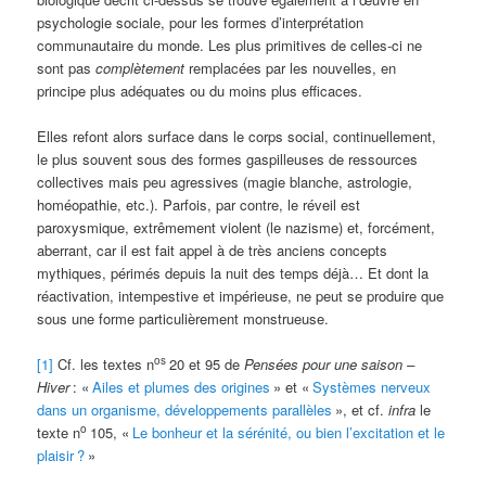
psychologie sociale, pour les formes d’interprétation
communautaire du monde. Les plus primitives de celles-ci ne
sont pas
complètement
remplacées par les nouvelles, en
principe plus adéquates ou du moins plus efficaces.
Elles refont alors surface dans le corps social, continuellement,
le plus souvent sous des formes gaspilleuses de ressources
collectives mais peu agressives (magie blanche, astrologie,
homéopathie, etc.). Parfois, par contre, le réveil est
paroxysmique, extrêmement violent (le nazisme) et, forcément,
aberrant, car il est fait appel à de très anciens concepts
mythiques, périmés depuis la nuit des temps déjà… Et dont la
réactivation, intempestive et impérieuse, ne peut se produire que
sous une forme particulièrement monstrueuse.
os
[1]
Cf. les textes n
20 et 95 de
Pensées pour une saison –
Hiver
: «
Ailes et plumes des origines
» et «
Systèmes nerveux
dans un organisme, développements parallèles
», et cf.
infra
le
o
texte n
105, «
Le bonheur et la sérénité, ou bien l’excitation et le
plaisir
?
»