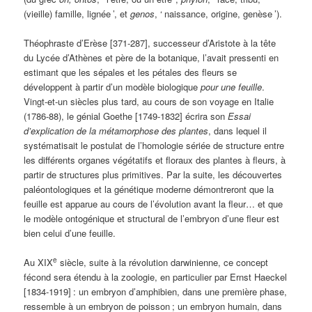
(vieille) famille, lignée
’, et
genos
, ‘
naissance, origine, genèse
’).
Théophraste d’Erèse [371-287], successeur d’Aristote à la tête
du Lycée d’Athènes et père de la botanique, l’avait pressenti en
estimant que les sépales et les pétales des fleurs se
développent à partir d’un modèle biologique
pour une feuille
.
Vingt-et-un siècles plus tard, au cours de son voyage en Italie
(1786-88), le génial Goethe [1749-1832] écrira son
Essai
d’explication de la métamorphose des plantes
, dans lequel il
systématisait le postulat de l’homologie sériée de structure entre
les différents organes végétatifs et floraux des plantes à fleurs, à
partir de structures plus primitives. Par la suite, les découvertes
paléontologiques et la génétique moderne démontreront que la
feuille est apparue au cours de l’évolution avant la fleur… et que
le modèle ontogénique et structural de l’embryon d’une fleur est
bien celui d’une feuille.
e
Au XIX
siècle, suite à la révolution darwinienne, ce concept
fécond sera étendu à la zoologie, en particulier par Ernst Haeckel
[1834-1919]
: un embryon d’amphibien, dans une première phase,
ressemble à un embryon de poisson
; un embryon humain, dans