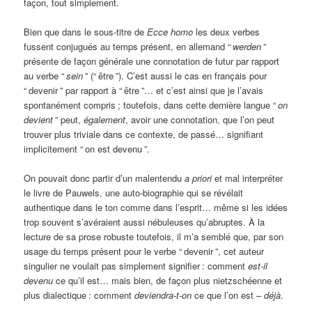
façon, tout simplement.
Bien que dans le sous-titre de
Ecce homo
les deux verbes
fussent conjugués au temps présent, en allemand “
werden
”
présente de façon générale une connotation de futur par rapport
au verbe “
sein
” (“
être
”). C’est aussi le cas en français pour
“
devenir
” par rapport à “
être
”… et c’est ainsi que je l’avais
spontanément compris
; toutefois, dans cette dernière langue “
on
devient
” peut,
également
, avoir une connotation, que l’on peut
trouver plus triviale dans ce contexte, de passé… signifiant
implicitement “
on est devenu
”.
On pouvait donc partir d’un malentendu
a priori
et mal interpréter
le livre de Pauwels, une auto-biographie qui se révélait
authentique dans le ton comme dans l’esprit… même si les idées
trop souvent s’avéraient aussi nébuleuses qu’abruptes. À la
lecture de sa prose robuste toutefois, il m’a semblé que, par son
usage du temps présent pour le verbe “
devenir
”, cet auteur
singulier ne voulait pas simplement signifier
: comment
est-il
devenu
ce qu’il est… mais bien, de façon plus nietzschéenne et
plus dialectique
: comment
deviendra-t-on
ce que l’on est –
déjà
.