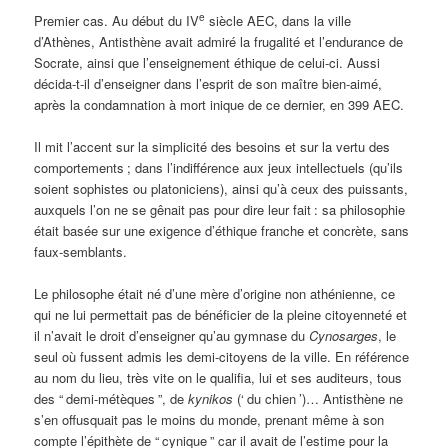
e
Premier cas. Au début du IV
siècle AEC, dans la ville
d’Athènes, Antisthène avait admiré la frugalité et l’endurance de
Socrate, ainsi que l’enseignement éthique de celui-ci. Aussi
décida-t-il d’enseigner dans l’esprit de son maître bien-aimé,
après la condamnation à mort inique de ce dernier, en 399 AEC.
Il mit l’accent sur la simplicité des besoins et sur la vertu des
comportements
; dans l’indifférence aux jeux intellectuels (qu’ils
soient sophistes ou platoniciens), ainsi qu’à ceux des puissants,
auxquels l’on ne se gênait pas pour dire leur fait
: sa philosophie
était basée sur une exigence d’éthique franche et concrète, sans
faux-semblants.
Le philosophe était né d’une mère d’origine non athénienne, ce
qui ne lui permettait pas de bénéficier de la pleine citoyenneté et
il n’avait le droit d’enseigner qu’au gymnase du
Cynosarges
, le
seul où fussent admis les demi-citoyens de la ville. En référence
au nom du lieu, très vite on le qualifia, lui et ses auditeurs, tous
des “
demi-métèques
”, de
kynikos
(‘
du chien
’)… Antisthène ne
s’en offusquait pas le moins du monde, prenant même à son
compte l’épithète de “
cynique
” car il avait de l’estime pour la