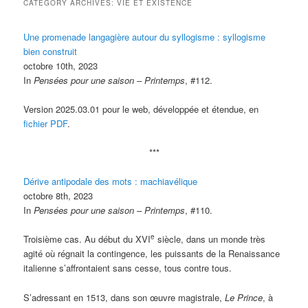
CATEGORY ARCHIVES:
VIE ET EXISTENCE
Une promenade langagière autour du syllogisme : syllogisme
bien construit
octobre 10th, 2023
In
Pensées pour une saison – Printemps
, #112.
Version 2025.03.01 pour le web, développée et étendue, en
fichier PDF
.
***
Dérive antipodale des mots : machiavélique
octobre 8th, 2023
In
Pensées pour une saison – Printemps
, #110.
e
Troisième cas. Au début du XVI
siècle, dans un monde très
agité où régnait la contingence, les puissants de la Renaissance
italienne s’affrontaient sans cesse, tous contre tous.
S’adressant en 1513, dans son œuvre magistrale,
Le Prince
, à