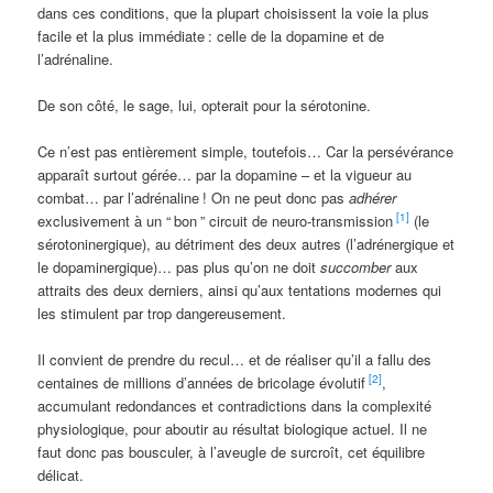
dans ces conditions, que la plupart choisissent la voie la plus
facile et la plus immédiate
: celle de la dopamine et de
l’adrénaline.
De son côté, le sage, lui, opterait pour la sérotonine.
Ce n’est pas entièrement simple, toutefois… Car la persévérance
apparaît surtout gérée… par la dopamine – et la vigueur au
combat… par l’adrénaline
! On ne peut donc pas
adhérer
[1]
exclusivement à un “
bon
” circuit de neuro-transmission
(le
sérotoninergique), au détriment des deux autres (l’adrénergique et
le dopaminergique)… pas plus qu’on ne doit
succomber
aux
attraits des deux derniers, ainsi qu’aux tentations modernes qui
les stimulent par trop dangereusement.
Il convient de prendre du recul… et de réaliser qu’il a fallu des
[2]
centaines de millions d’années de bricolage évolutif
,
accumulant redondances et contradictions dans la complexité
physiologique, pour aboutir au résultat biologique actuel. Il ne
faut donc pas bousculer, à l’aveugle de surcroît, cet équilibre
délicat.