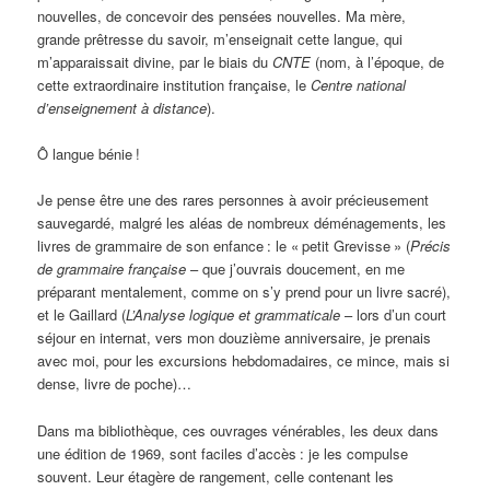
nouvelles, de concevoir des pensées nouvelles. Ma mère,
grande prêtresse du savoir, m’enseignait cette langue, qui
m’apparaissait divine, par le biais du
CNTE
(nom, à l’époque, de
cette extraordinaire institution française, le
Centre national
d’enseignement à distance
).
Ô langue bénie
!
Je pense être une des rares personnes à avoir précieusement
sauvegardé, malgré les aléas de nombreux déménagements, les
livres de grammaire de son enfance
: le «
petit Grevisse
» (
Précis
de grammaire française
– que j’ouvrais doucement, en me
préparant mentalement, comme on s’y prend pour un livre sacré),
et le Gaillard (
L’Analyse logique et grammaticale
– lors d’un court
séjour en internat, vers mon douzième anniversaire, je prenais
avec moi, pour les excursions hebdomadaires, ce mince, mais si
dense, livre de poche)…
Dans ma bibliothèque, ces ouvrages vénérables, les deux dans
une édition de 1969, sont faciles d’accès
: je les compulse
souvent. Leur étagère de rangement, celle contenant les