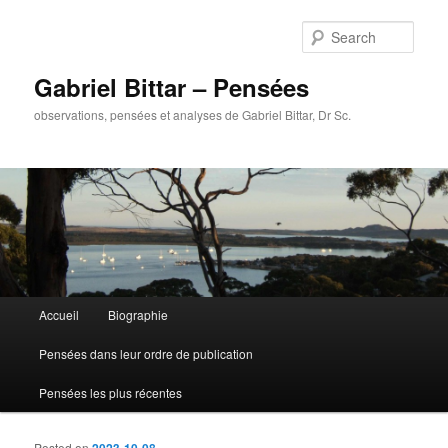
Sear
Gabriel Bittar – Pensées
observations, pensées et analyses de Gabriel Bittar, Dr Sc.
Main menu
Accueil
Biographie
Skip to primary content
Skip to secondary content
Pensées dans leur ordre de publication
Pensées les plus récentes
Posted on
2023-10-08