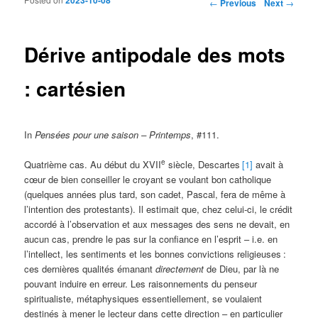
Post navigation
←
Previous
Next
→
Dérive antipodale des mots
: cartésien
In
Pensées pour une saison – Printemps
, #111.
e
Quatrième cas. Au début du XVII
siècle, Descartes
[1]
avait à
cœur de bien conseiller le croyant se voulant bon catholique
(quelques années plus tard, son cadet, Pascal, fera de même à
l’intention des protestants). Il estimait que, chez celui-ci, le crédit
accordé à l’observation et aux messages des sens ne devait, en
aucun cas, prendre le pas sur la confiance en l’esprit – i.e. en
l’intellect, les sentiments et les bonnes convictions religieuses
:
ces dernières qualités émanant
directement
de Dieu, par là ne
pouvant induire en erreur. Les raisonnements du penseur
spiritualiste, métaphysiques essentiellement, se voulaient
destinés à mener le lecteur dans cette direction – en particulier