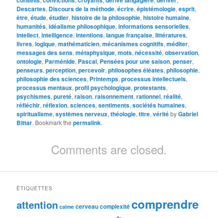
Descartes
,
Discours de la méthode
,
écrire
,
épistémologie
,
esprit
,
être
,
étude
,
étudier
,
histoire de la philosophie
,
histoire humaine
,
humanités
,
idéalisme philosophique
,
informations sensorielles
,
intellect
,
intelligence
,
intentions
,
langue française
,
littératures
,
livres
,
logique
,
mathématicien
,
mécanismes cognitifs
,
méditer
,
messages des sens
,
métaphysique
,
mots
,
nécessité
,
observation
,
ontologie
,
Parménide
,
Pascal
,
Pensées pour une saison
,
penser
,
penseurs
,
perception
,
percevoir
,
philosophes éléates
,
philosophie
,
philosophie des sciences
,
Printemps
,
processus intellectuels
,
processus mentaux
,
profil psychologique
,
protestants
,
psychismes
,
pureté
,
raison
,
raisonnement
,
rationnel
,
réalité
,
réfléchir
,
réflexion
,
sciences
,
sentiments
,
sociétés humaines
,
spiritualisme
,
systèmes nerveux
,
théologie
,
titre
,
vérité
by
Gabriel
Bittar
. Bookmark the
permalink
.
Comments are closed.
ÉTIQUETTES
comprendre
attention
cerveau
complexité
calme