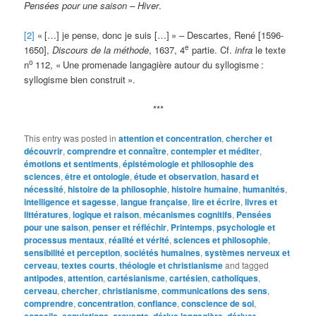
Pensées pour une saison – Hiver
.
[2]
«
[…] je pense, donc je suis […]
» – Descartes, René [1596-
e
1650],
Discours de la méthode
, 1637, 4
partie. Cf.
infra
le texte
o
n
112, «
Une promenade langagière autour du syllogisme
:
syllogisme bien construit
».
***
This entry was posted in
attention et concentration
,
chercher et
découvrir
,
comprendre et connaître
,
contempler et méditer
,
émotions et sentiments
,
épistémologie et philosophie des
sciences
,
être et ontologie
,
étude et observation
,
hasard et
nécessité
,
histoire de la philosophie
,
histoire humaine
,
humanités
,
intelligence et sagesse
,
langue française
,
lire et écrire
,
livres et
littératures
,
logique et raison
,
mécanismes cognitifs
,
Pensées
pour une saison
,
penser et réfléchir
,
Printemps
,
psychologie et
processus mentaux
,
réalité et vérité
,
sciences et philosophie
,
sensibilité et perception
,
sociétés humaines
,
systèmes nerveux et
cerveau
,
textes courts
,
théologie et christianisme
and tagged
antipodes
,
attention
,
cartésianisme
,
cartésien
,
catholiques
,
cerveau
,
chercher
,
christianisme
,
communications des sens
,
comprendre
,
concentration
,
confiance
,
conscience de soi
,
conseils
,
convictions
,
croyants
,
dérive langagière
,
dériver
,