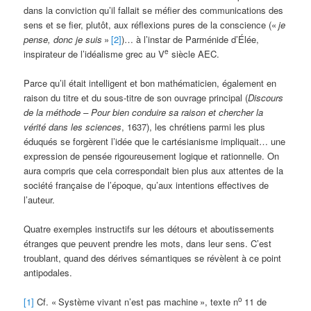
dans la conviction qu’il fallait se méfier des communications des
sens et se fier, plutôt, aux réflexions pures de la conscience («
je
pense, donc je suis
»
[2]
)… à l’instar de Parménide d’Élée,
e
inspirateur de l’idéalisme grec au V
siècle AEC.
Parce qu’il était intelligent et bon mathématicien, également en
raison du titre et du sous-titre de son ouvrage principal (
Discours
de la méthode –
Pour bien conduire sa raison et chercher la
vérité dans les sciences
, 1637), les chrétiens parmi les plus
éduqués se forgèrent l’idée que le cartésianisme impliquait… une
expression de pensée rigoureusement logique et rationnelle. On
aura compris que cela correspondait bien plus aux attentes de la
société française de l’époque, qu’aux intentions effectives de
l’auteur.
Quatre exemples instructifs sur les détours et aboutissements
étranges que peuvent prendre les mots, dans leur sens. C’est
troublant, quand des dérives sémantiques se révèlent à ce point
antipodales.
o
[1]
Cf. «
Système vivant n’est pas machine
», texte n
11 de