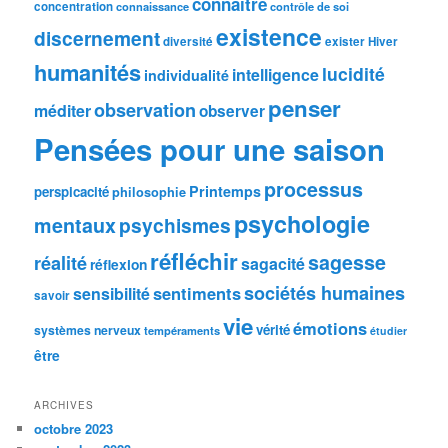
connaître
concentration
connaissance
contrôle de soi
existence
discernement
diversité
exister
Hiver
humanités
lucidité
intelligence
individualité
penser
observation
méditer
observer
Pensées pour une saison
processus
Printemps
perspicacité
philosophie
psychologie
mentaux
psychismes
réfléchir
sagesse
réalité
sagacité
réflexion
sociétés humaines
sentiments
sensibilité
savoir
vie
émotions
vérité
systèmes nerveux
tempéraments
étudier
être
ARCHIVES
octobre 2023