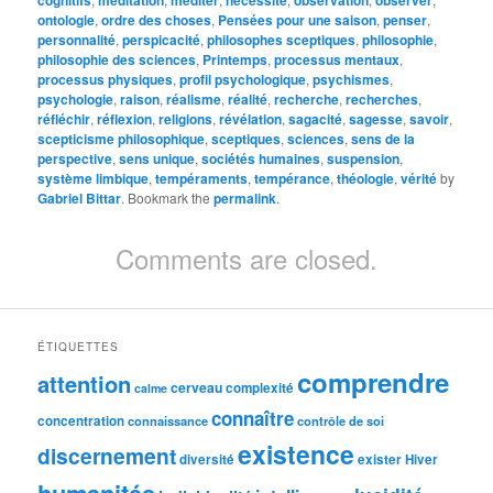
cognitifs
méditation
méditer
nécessité
observation
observer
ontologie
,
ordre des choses
,
Pensées pour une saison
,
penser
,
personnalité
,
perspicacité
,
philosophes sceptiques
,
philosophie
,
philosophie des sciences
,
Printemps
,
processus mentaux
,
processus physiques
,
profil psychologique
,
psychismes
,
psychologie
,
raison
,
réalisme
,
réalité
,
recherche
,
recherches
,
réfléchir
,
réflexion
,
religions
,
révélation
,
sagacité
,
sagesse
,
savoir
,
scepticisme philosophique
,
sceptiques
,
sciences
,
sens de la
perspective
,
sens unique
,
sociétés humaines
,
suspension
,
système limbique
,
tempéraments
,
tempérance
,
théologie
,
vérité
by
Gabriel Bittar
. Bookmark the
permalink
.
Comments are closed.
ÉTIQUETTES
comprendre
attention
cerveau
complexité
calme
connaître
concentration
connaissance
contrôle de soi
existence
discernement
diversité
exister
Hiver