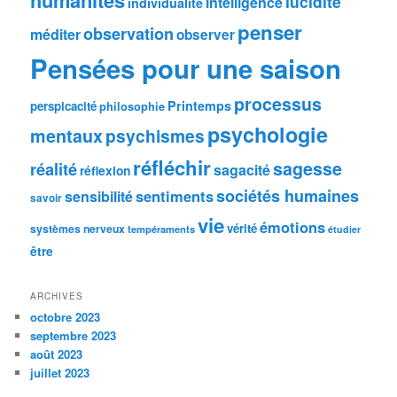
humanités
lucidité
intelligence
individualité
penser
observation
méditer
observer
Pensées pour une saison
processus
Printemps
perspicacité
philosophie
psychologie
mentaux
psychismes
réfléchir
sagesse
réalité
sagacité
réflexion
sociétés humaines
sentiments
sensibilité
savoir
vie
émotions
vérité
systèmes nerveux
tempéraments
étudier
être
ARCHIVES
octobre 2023
septembre 2023
août 2023
juillet 2023