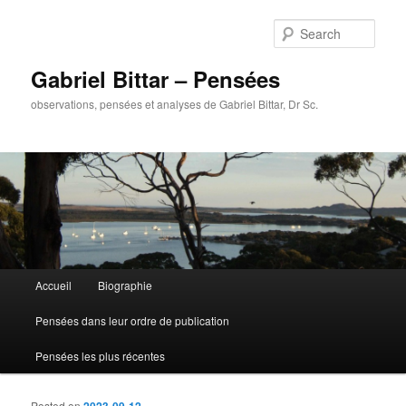
Sear
Gabriel Bittar – Pensées
observations, pensées et analyses de Gabriel Bittar, Dr Sc.
Main menu
Accueil
Biographie
Skip to primary content
Skip to secondary content
Pensées dans leur ordre de publication
Pensées les plus récentes
Posted on
2023-09-12