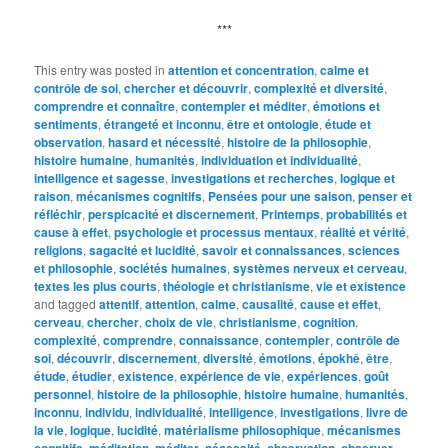
***
This entry was posted in
attention et concentration
,
calme et
contrôle de soi
,
chercher et découvrir
,
complexité et diversité
,
comprendre et connaître
,
contempler et méditer
,
émotions et
sentiments
,
étrangeté et inconnu
,
être et ontologie
,
étude et
observation
,
hasard et nécessité
,
histoire de la philosophie
,
histoire humaine
,
humanités
,
individuation et individualité
,
intelligence et sagesse
,
investigations et recherches
,
logique et
raison
,
mécanismes cognitifs
,
Pensées pour une saison
,
penser et
réfléchir
,
perspicacité et discernement
,
Printemps
,
probabilités et
cause à effet
,
psychologie et processus mentaux
,
réalité et vérité
,
religions
,
sagacité et lucidité
,
savoir et connaissances
,
sciences
et philosophie
,
sociétés humaines
,
systèmes nerveux et cerveau
,
textes les plus courts
,
théologie et christianisme
,
vie et existence
and tagged
attentif
,
attention
,
calme
,
causalité
,
cause et effet
,
cerveau
,
chercher
,
choix de vie
,
christianisme
,
cognition
,
complexité
,
comprendre
,
connaissance
,
contempler
,
contrôle de
soi
,
découvrir
,
discernement
,
diversité
,
émotions
,
épokhê
,
être
,
étude
,
étudier
,
existence
,
expérience de vie
,
expériences
,
goût
personnel
,
histoire de la philosophie
,
histoire humaine
,
humanités
,
inconnu
,
individu
,
individualité
,
intelligence
,
investigations
,
livre de
la vie
,
logique
,
lucidité
,
matérialisme philosophique
,
mécanismes
,
,
,
,
,
,