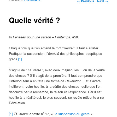
Post navigation
←
Previous
Next
→
Quelle vérité ?
In
Pensées pour une saison – Printemps
, #59.
Chaque fois que l’on entend le mot “
vérité
”, il faut s’arrêter.
Pratiquer la suspension, l’
épokhê
des philosophes sceptiques
grecs
[1]
.
S’agit-il de “
La
Vérité
”, avec deux majuscules… ou de la vérité
des choses
? S’il s’agit de la première, il faut comprendre que
l’interlocuteur a en tête une forme de
Révélation
… et s’avère
indifférent, voire hostile, à la vérité des choses, celle que l’on
découvre par la recherche, la raison et l’expérience. Car il est
hostile à la réalité qui, le plus souvent, se révèle réticente à
sa
Révélation.
o
[1]
Cf.
supra
le texte n
17, «
La suspension du geste
».