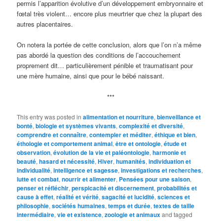
permis l’apparition évolutive d’un développement embryonnaire et
fœtal très violent… encore plus meurtrier que chez la plupart des
autres placentaires.
On notera la portée de cette conclusion, alors que l’on n’a même
pas abordé la question des conditions de l’accouchement
proprement dit… particulièrement pénible et traumatisant pour
une mère humaine, ainsi que pour le bébé naissant.
***
This entry was posted in
alimentation et nourriture
,
bienveillance et
bonté
,
biologie et systèmes vivants
,
complexité et diversité
,
comprendre et connaître
,
contempler et méditer
,
éthique et bien
,
éthologie et comportement animal
,
être et ontologie
,
étude et
observation
,
évolution de la vie et paléontologie
,
harmonie et
beauté
,
hasard et nécessité
,
Hiver
,
humanités
,
individuation et
individualité
,
intelligence et sagesse
,
investigations et recherches
,
lutte et combat
,
nourrir et alimenter
,
Pensées pour une saison
,
penser et réfléchir
,
perspicacité et discernement
,
probabilités et
cause à effet
,
réalité et vérité
,
sagacité et lucidité
,
sciences et
philosophie
,
sociétés humaines
,
temps et durée
,
textes de taille
intermédiaire
,
vie et existence
,
zoologie et animaux
and tagged