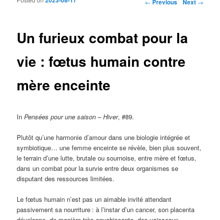
Post navigation
←
Previous
Next
→
Un furieux combat pour la
vie : fœtus humain contre
mère enceinte
In
Pensées pour une saison – Hiver
, #89.
Plutôt qu’une harmonie d’amour dans une biologie intégrée et
symbiotique… une femme enceinte se révèle, bien plus souvent,
le terrain d’une lutte, brutale ou sournoise, entre mère et fœtus,
dans un combat pour la survie entre deux organismes se
disputant des ressources limitées.
Le fœtus humain n’est pas un aimable invité attendant
passivement sa nourriture
: à l’instar d’un cancer, son placenta
développe, de manière très envahissante, des vaisseaux