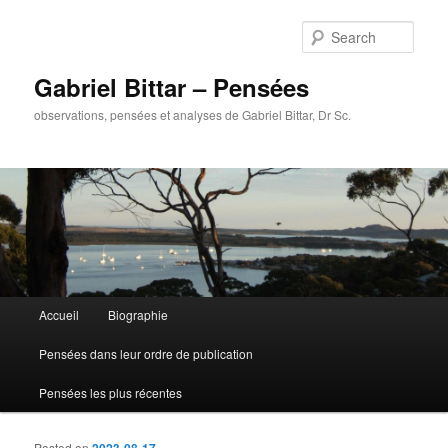
Sear
Gabriel Bittar – Pensées
observations, pensées et analyses de Gabriel Bittar, Dr Sc.
Main menu
Accueil
Biographie
Skip to primary content
Skip to secondary content
Pensées dans leur ordre de publication
Pensées les plus récentes
Posted on
2023-08-17