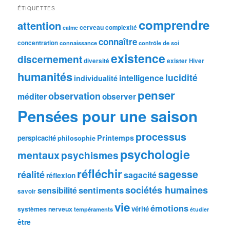
ÉTIQUETTES
comprendre
attention
cerveau
complexité
calme
connaître
concentration
connaissance
contrôle de soi
existence
discernement
diversité
exister
Hiver
humanités
lucidité
intelligence
individualité
penser
observation
méditer
observer
Pensées pour une saison
processus
Printemps
perspicacité
philosophie
psychologie
mentaux
psychismes
réfléchir
sagesse
réalité
sagacité
réflexion
sociétés humaines
sentiments
sensibilité
savoir
vie
émotions
vérité
systèmes nerveux
tempéraments
étudier
être