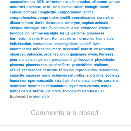
accouchement
,
ADN
,
affrontement
,
alimentation
,
alimenter
,
amour
maternel
,
animaux
,
bébé
,
bien
,
bienveillance
,
biologie
,
bonté
,
cancer
,
combat
,
complexité
,
comportement animal
,
compréhension
,
comprendre
,
conflit
,
connaissance
,
connaître
,
discernement
,
durée
,
éclampsie
,
embryon
,
espèce animale
,
éthique
,
éthologie
,
être
,
évolution de la vie
,
existence
,
exister
,
fécondation
,
femme enceinte
,
fœtus
,
génome
,
grossesse
,
harmonie
,
hasard
,
Hiver
,
Homo sapiens
,
hormones
,
humanités
,
individuation
,
interactions
,
investigations
,
lucidité
,
lutte
,
mammifères
,
méditation
,
mère
,
nécessité
,
nourrir
,
observation
,
observer
,
ontologie
,
organisation
,
organismes
,
ovule
,
Pensées
pour une saison
,
penser
,
perspicacité
,
philosophie
,
physiologie
,
placenta
,
placentaires
,
planète Terre
,
probabilités
,
réalisme
,
réalité
,
recherches
,
réfléchir
,
réflexion
,
reproduction
,
ressources
,
sagacité
,
sagesse
,
sang
,
sciences naturelles
,
sociabilité
,
sociétés
humaines
,
spermatozoïde
,
stratégie d'existence
,
survie
,
survivre
,
symbiose
,
systèmes immunitaires
,
systèmes vivants
,
temps
,
temps de vie
,
utérus
,
vie
,
vivre
,
zoologie
by
Gabriel Bittar
.
Bookmark the
permalink
.
Comments are closed.