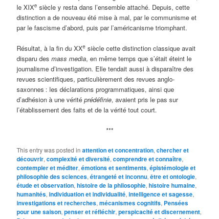
e
le XIX
siècle y resta dans l’ensemble attaché. Depuis, cette
distinction a de nouveau été mise à mal, par le communisme et
par le fascisme d’abord, puis par l’américanisme triomphant.
e
Résultat, à la fin du XX
siècle cette distinction classique avait
disparu des
mass media
, en même temps que s’était éteint le
journalisme d’investigation. Elle tendait aussi à disparaître des
revues scientifiques, particulièrement des revues anglo-
saxonnes
: les déclarations programmatiques, ainsi que
d’adhésion à une vérité
prédéfinie
, avaient pris le pas sur
l’établissement des faits et de la vérité tout court.
***
This entry was posted in
attention et concentration
,
chercher et
découvrir
,
complexité et diversité
,
comprendre et connaître
,
contempler et méditer
,
émotions et sentiments
,
épistémologie et
philosophie des sciences
,
étrangeté et inconnu
,
être et ontologie
,
étude et observation
,
histoire de la philosophie
,
histoire humaine
,
humanités
,
individuation et individualité
,
intelligence et sagesse
,
investigations et recherches
,
mécanismes cognitifs
,
Pensées
pour une saison
,
penser et réfléchir
,
perspicacité et discernement
,