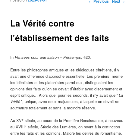
Post navigation
←
Previous
Next
→
La Vérité contre
l’établissement des faits
In
Pensées pour une saison – Printemps
, #20.
Entre les philosophes antiques et les idéologues chrétiens, il y
avait une différence d’approche essentielle. Les premiers, même
les idéalistes et les platonistes parmi eux, distinguaient les
opinions des faits qu’on se devait d’établir avec discernement et
esprit critique… Alors que, pour les seconds, il n’y avait que “
La
Vérité
”, unique, avec deux majuscules, à laquelle on devait se
soumettre
totalement et sans la moindre réserve.
e
Au XV
siècle, au cours de la Première Renaissance, à nouveau
e
au XVIII
siècle, Siècle des Lumières, on revint à la distinction
entre les faits et les opinions. Malgré les délires du romantisme,