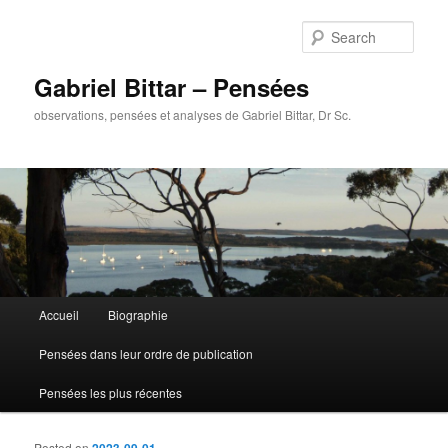
Sear
Gabriel Bittar – Pensées
observations, pensées et analyses de Gabriel Bittar, Dr Sc.
Main menu
Accueil
Biographie
Skip to primary content
Skip to secondary content
Pensées dans leur ordre de publication
Pensées les plus récentes
Posted on
2023-09-01