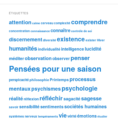
ÉTIQUETTES
comprendre
attention
cerveau
complexité
calme
connaître
concentration
connaissance
contrôle de soi
existence
discernement
diversité
exister
Hiver
humanités
lucidité
intelligence
individualité
penser
observation
méditer
observer
Pensées pour une saison
processus
Printemps
perspicacité
philosophie
psychologie
mentaux
psychismes
réfléchir
sagesse
réalité
sagacité
réflexion
sociétés humaines
sentiments
sensibilité
savoir
vie
émotions
vérité
systèmes nerveux
tempéraments
étudier