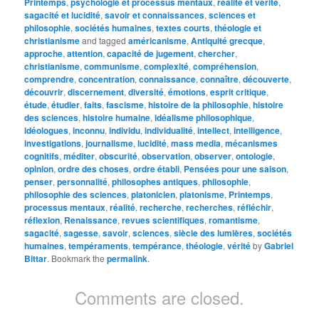
Printemps
,
psychologie et processus mentaux
,
réalité et vérité
,
sagacité et lucidité
,
savoir et connaissances
,
sciences et
philosophie
,
sociétés humaines
,
textes courts
,
théologie et
christianisme
and tagged
américanisme
,
Antiquité grecque
,
approche
,
attention
,
capacité de jugement
,
chercher
,
christianisme
,
communisme
,
complexité
,
compréhension
,
comprendre
,
concentration
,
connaissance
,
connaître
,
découverte
,
découvrir
,
discernement
,
diversité
,
émotions
,
esprit critique
,
étude
,
étudier
,
faits
,
fascisme
,
histoire de la philosophie
,
histoire
des sciences
,
histoire humaine
,
idéalisme philosophique
,
idéologues
,
inconnu
,
individu
,
individualité
,
intellect
,
intelligence
,
investigations
,
journalisme
,
lucidité
,
mass media
,
mécanismes
cognitifs
,
méditer
,
obscurité
,
observation
,
observer
,
ontologie
,
opinion
,
ordre des choses
,
ordre établi
,
Pensées pour une saison
,
penser
,
personnalité
,
philosophes antiques
,
philosophie
,
philosophie des sciences
,
platonicien
,
platonisme
,
Printemps
,
processus mentaux
,
réalité
,
recherche
,
recherches
,
réfléchir
,
réflexion
,
Renaissance
,
revues scientifiques
,
romantisme
,
sagacité
,
sagesse
,
savoir
,
sciences
,
siècle des lumières
,
sociétés
humaines
,
tempéraments
,
tempérance
,
théologie
,
vérité
by
Gabriel
Bittar
. Bookmark the
permalink
.
Comments are closed.